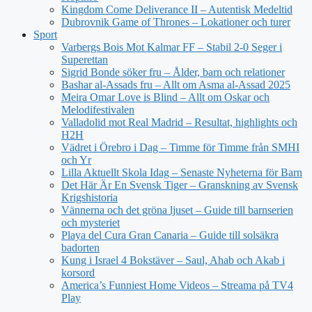
Kingdom Come Deliverance II – Autentisk Medeltid
Dubrovnik Game of Thrones – Lokationer och turer
Sport
Varbergs Bois Mot Kalmar FF – Stabil 2-0 Seger i
Superettan
Sigrid Bonde söker fru – Ålder, barn och relationer
Bashar al-Assads fru – Allt om Asma al-Assad 2025
Meira Omar Love is Blind – Allt om Oskar och
Melodifestivalen
Valladolid mot Real Madrid – Resultat, highlights och
H2H
Vädret i Örebro i Dag – Timme för Timme från SMHI
och Yr
Lilla Aktuellt Skola Idag – Senaste Nyheterna för Barn
Det Här Är En Svensk Tiger – Granskning av Svensk
Krigshistoria
Vännerna och det gröna ljuset – Guide till barnserien
och mysteriet
Playa del Cura Gran Canaria – Guide till solsäkra
badorten
Kung i Israel 4 Bokstäver – Saul, Ahab och Akab i
korsord
America’s Funniest Home Videos – Streama på TV4
Play