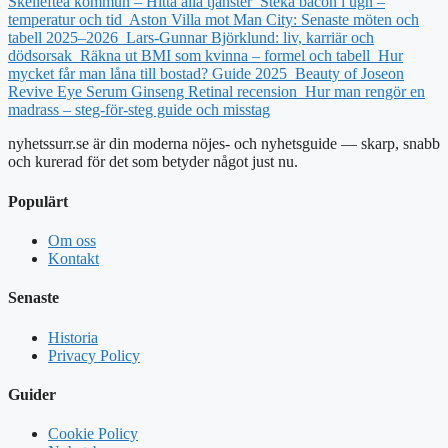
Skellefteå kommun – Hitta alla tjänster
Steka bacon i ugn –
temperatur och tid
Aston Villa mot Man City: Senaste möten och
tabell 2025–2026
Lars-Gunnar Björklund: liv, karriär och
dödsorsak
Räkna ut BMI som kvinna – formel och tabell
Hur
mycket får man låna till bostad? Guide 2025
Beauty of Joseon
Revive Eye Serum Ginseng Retinal recension
Hur man rengör en
madrass – steg-för-steg guide och misstag
nyhetssurr.se är din moderna nöjes- och nyhetsguide — skarp, snabb
och kurerad för det som betyder något just nu.
Populärt
Om oss
Kontakt
Senaste
Historia
Privacy Policy
Guider
Cookie Policy