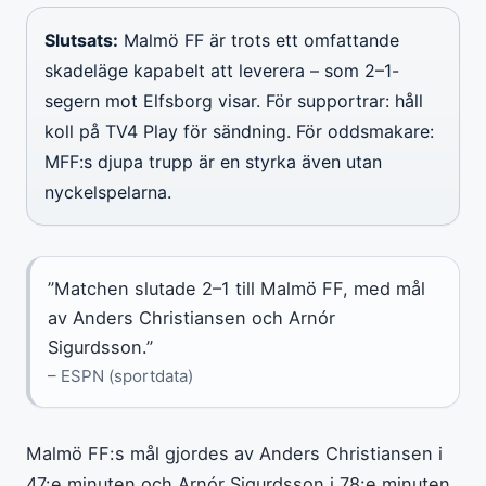
Slutsats:
Malmö FF är trots ett omfattande
skadeläge kapabelt att leverera – som 2–1-
segern mot Elfsborg visar. För supportrar: håll
koll på TV4 Play för sändning. För oddsmakare:
MFF:s djupa trupp är en styrka även utan
nyckelspelarna.
”Matchen slutade 2–1 till Malmö FF, med mål
av Anders Christiansen och Arnór
Sigurdsson.”
– ESPN (sportdata)
Malmö FF:s mål gjordes av Anders Christiansen i
47:e minuten och Arnór Sigurdsson i 78:e minuten