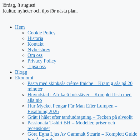
lördag, 8 augusti
Kultur, nyheter och tips för nästa plan.
Hem
Cookie Policy
Historia
Kontakt
Nyhetsbrev
Om oss
Privacy Policy
Tipsa oss
Blogg
Ekonomi
Pasta med skinksås crème fraiche – Krämig sås på 20
minuter
Huvudstad i Afrika 6 bokstäver – Komplett lista med
alla nio
Hur Mycket Pengar Får Man Efter Lumpen –
Ersättning 2026
Grått i hålet efter tandutdragning – Tecken på alveolit
Passionata T-shirt BH – Modeller, priser och
recensioner
Göra Egna Ljus Av Gammalt Stearin – Komplett Guide
För Återbruk