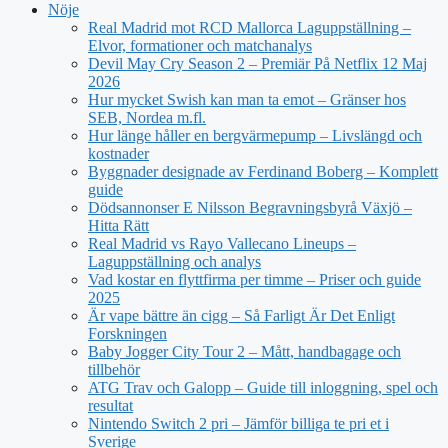
Nöje
Real Madrid mot RCD Mallorca Laguppställning –
Elvor, formationer och matchanalys
Devil May Cry Season 2 – Premiär På Netflix 12 Maj
2026
Hur mycket Swish kan man ta emot – Gränser hos
SEB, Nordea m.fl.
Hur länge håller en bergvärmepump – Livslängd och
kostnader
Byggnader designade av Ferdinand Boberg – Komplett
guide
Dödsannonser E Nilsson Begravningsbyrå Växjö –
Hitta Rätt
Real Madrid vs Rayo Vallecano Lineups –
Laguppställning och analys
Vad kostar en flyttfirma per timme – Priser och guide
2025
Är vape bättre än cigg – Så Farligt Är Det Enligt
Forskningen
Baby Jogger City Tour 2 – Mått, handbagage och
tillbehör
ATG Trav och Galopp – Guide till inloggning, spel och
resultat
Nintendo Switch 2 pri – Jämför billiga te pri et i
Sverige