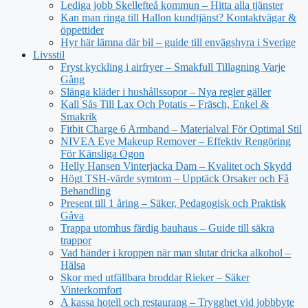
Lediga jobb Skellefteå kommun – Hitta alla tjänster
Kan man ringa till Hallon kundtjänst? Kontaktvägar &
öppettider
Hyr här lämna där bil – guide till envägshyra i Sverige
Livsstil
Fryst kyckling i airfryer – Smakfull Tillagning Varje
Gång
Slänga kläder i hushållssopor – Nya regler gäller
Kall Sås Till Lax Och Potatis – Fräsch, Enkel &
Smakrik
Fitbit Charge 6 Armband – Materialval För Optimal Stil
NIVEA Eye Makeup Remover – Effektiv Rengöring
För Känsliga Ögon
Helly Hansen Vinterjacka Dam – Kvalitet och Skydd
Högt TSH-värde symtom – Upptäck Orsaker och Få
Behandling
Present till 1 åring – Säker, Pedagogisk och Praktisk
Gåva
Trappa utomhus färdig bauhaus – Guide till säkra
trappor
Vad händer i kroppen när man slutar dricka alkohol –
Hälsa
Skor med utfällbara broddar Rieker – Säker
Vinterkomfort
A kassa hotell och restaurang – Trygghet vid jobbbyte