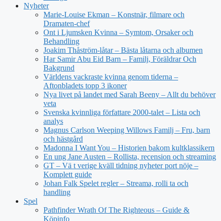
Nyheter
Marie-Louise Ekman – Konstnär, filmare och
Dramaten-chef
Ont i Ljumsken Kvinna – Symtom, Orsaker och
Behandling
Joakim Thåström-låtar – Bästa låtarna och albumen
Har Samir Abu Eid Barn – Familj, Föräldrar Och
Bakgrund
Världens vackraste kvinna genom tiderna –
Aftonbladets topp 3 ikoner
Nya livet på landet med Sarah Beeny – Allt du behöver
veta
Svenska kvinnliga författare 2000-talet – Lista och
analys
Magnus Carlson Weeping Willows Familj – Fru, barn
och hästgård
Madonna I Want You – Historien bakom kultklassikern
En ung Jane Austen – Rollista, recension och streaming
GT – Vä t verige kväll tidning nyheter port nöje –
Komplett guide
Johan Falk Spelet regler – Streama, rolli ta och
handling
Spel
Pathfinder Wrath Of The Righteous – Guide &
Köpinfo