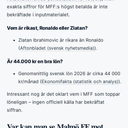
exakta siffror för MFF:s högst betalda är inte
bekräftade i inputmaterialet.
Vem är rikast, Ronaldo eller Zlatan?
Zlatan Ibrahimovic är rikare än Ronaldo
(
Aftonbladet (svensk nyhetsmedia)
).
Är 44.000 kr en bra lön?
Genomsnittlig svensk lön 2026 är cirka 44 000
kr/månad (
Ekonomifakta (statistik och analys)
).
Intressant nog är det oklart vem i MFF som toppar
löneligan – ingen officiell källa har bekräftat
siffran.
Var kan man se Malmö FF mot