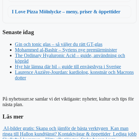
I Love Pizza Mölnlycke – meny, priser & öppettider
Senaste idag
Gin och tonic glas – så väljer du rätt GT-glas
Mohammed al-Bashir – Syriens nye premiärminister
The Ordinary Hyaluronic Acid – guide, användning och
köpråd
Hyr här lämna där bil – guide till envägshyra i Sverige
Laurence Auzière-Jourdan: kardiolog, konstnär och Macrons
dotter
På nyhetssurr.se samlar vi det viktigaste: nyheter, kultur och tips för
nästa plan.
Läs mer
AI-bilder gratis: Skapa och jämför de bästa verktygen
Kan man
ringa till Hallon kundtjänst? Kontaktvägar & öppettider
Lediga jobb