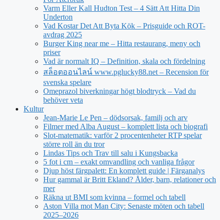
Varm Eller Kall Hudton Test – 4 Sätt Att Hitta Din
Underton
Vad Kostar Det Att Byta Kök – Prisguide och ROT-
avdrag 2025
Burger King near me – Hitta restaurang, meny och
priser
Vad är normalt IQ – Definition, skala och fördelning
สล็อตออนไลน์ www.pglucky88.net – Recension för
svenska spelare
Omeprazol biverkningar högt blodtryck – Vad du
behöver veta
Kultur
Jean‑Marie Le Pen – dödsorsak, familj och arv
Filmer med Alba August – komplett lista och biografi
Slot-matematik: varför 2 procentenheter RTP spelar
större roll än du tror
Lindas Tips och Trav till salu i Kungsbacka
5 fot i cm – exakt omvandling och vanliga frågor
Djup höst färgpalett: En komplett guide | Färganalys
Hur gammal är Britt Ekland? Ålder, barn, relationer och
mer
Räkna ut BMI som kvinna – formel och tabell
Aston Villa mot Man City: Senaste möten och tabell
2025–2026