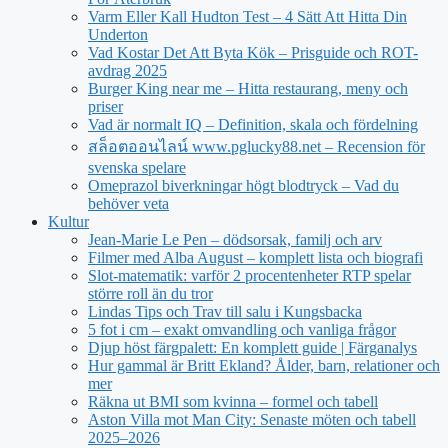
Varm Eller Kall Hudton Test – 4 Sätt Att Hitta Din
Underton
Vad Kostar Det Att Byta Kök – Prisguide och ROT-
avdrag 2025
Burger King near me – Hitta restaurang, meny och
priser
Vad är normalt IQ – Definition, skala och fördelning
สล็อตออนไลน์ www.pglucky88.net – Recension för
svenska spelare
Omeprazol biverkningar högt blodtryck – Vad du
behöver veta
Kultur
Jean‑Marie Le Pen – dödsorsak, familj och arv
Filmer med Alba August – komplett lista och biografi
Slot-matematik: varför 2 procentenheter RTP spelar
större roll än du tror
Lindas Tips och Trav till salu i Kungsbacka
5 fot i cm – exakt omvandling och vanliga frågor
Djup höst färgpalett: En komplett guide | Färganalys
Hur gammal är Britt Ekland? Ålder, barn, relationer och
mer
Räkna ut BMI som kvinna – formel och tabell
Aston Villa mot Man City: Senaste möten och tabell
2025–2026