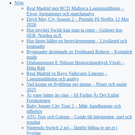
Nöje
Real Madrid mot RCD Mallorca Laguppställning –
Elvor, formationer och matchanalys
Devil May Cry Season 2 – Premiär På Netflix 12 Maj
2026
Hur mycket Swish kan man ta emot – Gränser hos
SEB, Nordea m.fl.
Hur länge håller en bergvärmepump – Livslängd och
kostnader
Byggnader designade av Ferdinand Boberg – Komplett
guide
Dödsannonser E Nilsson Begravningsbyrå Växjö –
Hitta Rätt
Real Madrid vs Rayo Vallecano Lineups –
Laguppställning och analys
Vad kostar en flyttfirma per timme – Priser och guide
2025
Är vape bättre än cigg – Så Farligt Är Det Enligt
Forskningen
Baby Jogger City Tour 2 – Mått, handbagage och
tillbehör
ATG Trav och Galopp – Guide till inloggning, spel och
resultat
Nintendo Switch 2 pri – Jämför billiga te pri et i
Sverige