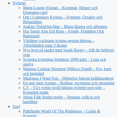
Nyheter
Marie-Louise Ekman – Konstnär, filmare och
Dramaten-chef
Ont i Ljumsken Kvinna – Symtom, Orsaker och
Behandling
Joakim Thåström-låtar – Bästa låtarna och albumen
Har Samir Abu Eid Barn – Familj, Föräldrar Och
Bakgrund
Världens vackraste kvinna genom tiderna –
Aftonbladets topp 3 ikoner
Nya livet på landet med Sarah Beeny – Allt du behöver
veta
Svenska kvinnliga författare 2000-talet – Lista och
analys
Magnus Carlson Weeping Willows Familj – Fru, barn
och hästgård
Madonna I Want You – Historien bakom kultklassikern
En ung Jane Austen – Rollista, recension och streaming
GT – Vä t verige kväll tidning nyheter port nöje –
Komplett guide
Johan Falk Spelet regler – Streama, rolli ta och
handling
Spel
Pathfinder Wrath Of The Righteous – Guide &
Köpinfo