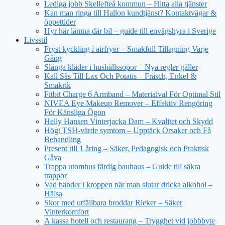
Lediga jobb Skellefteå kommun – Hitta alla tjänster
Kan man ringa till Hallon kundtjänst? Kontaktvägar &
öppettider
Hyr här lämna där bil – guide till envägshyra i Sverige
Livsstil
Fryst kyckling i airfryer – Smakfull Tillagning Varje
Gång
Slänga kläder i hushållssopor – Nya regler gäller
Kall Sås Till Lax Och Potatis – Fräsch, Enkel &
Smakrik
Fitbit Charge 6 Armband – Materialval För Optimal Stil
NIVEA Eye Makeup Remover – Effektiv Rengöring
För Känsliga Ögon
Helly Hansen Vinterjacka Dam – Kvalitet och Skydd
Högt TSH-värde symtom – Upptäck Orsaker och Få
Behandling
Present till 1 åring – Säker, Pedagogisk och Praktisk
Gåva
Trappa utomhus färdig bauhaus – Guide till säkra
trappor
Vad händer i kroppen när man slutar dricka alkohol –
Hälsa
Skor med utfällbara broddar Rieker – Säker
Vinterkomfort
A kassa hotell och restaurang – Trygghet vid jobbbyte