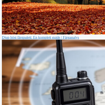
Djup höst färgpalett: En komplett guide | Färganalys