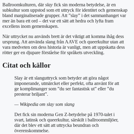
Ballroomkulturen, där
slay
fick sin moderna betydelse, är en
subkultur som uppstod som ett uttryck för identitet och gemenskap
bland marginaliserade grupper. Att ”slay” i det sammanhanget var
mer än bara ett ord – det var ett sätt att hedra och lyfta fram
excellens inom gemenskapen.
När uttrycket nu används brett är det viktigt att komma ihåg dess
ursprung. Att använda slang från AAVE och queerkultur utan att
vara medveten om dess historia är vanligt, men att uppskatta dess
rötter ger en djupare förståelse för språkets utveckling.
Citat och källor
Slay är ett slanguttryck som betyder att göra något
imponerande, utmärcket eller perfekt, ofta använt för att
ge komplimanger som ”du ser fantastisk ut” eller ”du
presterar briljant”.
— Wikipedia om slay som slang
Det fick sin moderna Gen Z-betydelse på 1970-talet i
svart, latinsk och queerkultur, särskilt i ballroommiljöer,
där det blev ett sätt att uttrycka beundran och
överenskommelse.