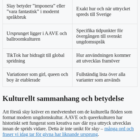
Slay betyder ”imponera” eller
Exakt hur och när uttrycket
”vara fantastisk” i modernt
spreds till Sverige
språkbruk
Specifika tidpunkter för
Ursprunget ligger i AAVE och
övergången till svenskt
ballroomkulturen
ungdomsspråk
TikTok har bidragit till global
Hur användningen kommer
spridning
att utvecklas framöver
Variationer som girl, queen och
Fullständig lista över alla
boy är etablerade
varianter som används
Kulturellt sammanhang och betydelse
Att förstå
slay
kräver en medvetenhet om de kulturella flöden som
format modern ungdomskultur. AAVE och queerkulturen har
historiskt sett fungerat som kreativa nav där nya uttryck utvecklas
innan de sprids vidare. Detta är inte unikt för
slay
–
många ord och
fraser vi idag tar för givna har liknande ursprung
.