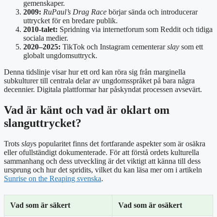
gemenskaper.
2009:
RuPaul’s Drag Race
börjar sända och introducerar
uttrycket för en bredare publik.
2010-talet:
Spridning via internetforum som Reddit och tidiga
sociala medier.
2020–2025:
TikTok och Instagram cementerar
slay
som ett
globalt ungdomsuttryck.
Denna tidslinje visar hur ett ord kan röra sig från marginella
subkulturer till centrala delar av ungdomsspråket på bara några
decennier. Digitala plattformar har påskyndat processen avsevärt.
Vad är känt och vad är oklart om
slanguttrycket?
Trots
slay
s popularitet finns det fortfarande aspekter som är osäkra
eller ofullständigt dokumenterade. För att förstå ordets kulturella
sammanhang och dess utveckling är det viktigt att känna till dess
ursprung och hur det spridits, vilket du kan läsa mer om i artikeln
Sunrise on the Reaping svenska
.
Vad som är säkert
Vad som är osäkert