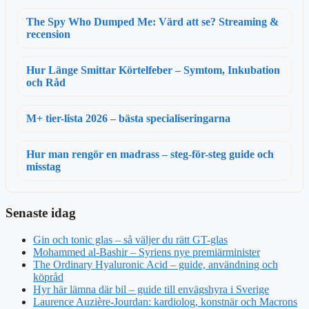
The Spy Who Dumped Me: Värd att se? Streaming &
recension
Hur Länge Smittar Körtelfeber – Symtom, Inkubation
och Råd
M+ tier-lista 2026 – bästa specialiseringarna
Hur man rengör en madrass – steg-för-steg guide och
misstag
Senaste idag
Gin och tonic glas – så väljer du rätt GT-glas
Mohammed al-Bashir – Syriens nye premiärminister
The Ordinary Hyaluronic Acid – guide, användning och
köpråd
Hyr här lämna där bil – guide till envägshyra i Sverige
Laurence Auzière-Jourdan: kardiolog, konstnär och Macrons