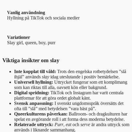
Vanlig användning
Hyllning på TikTok och sociala medier
Variationer
Slay girl, queen, boy, purr
Viktiga insikter om slay
Inte kopplat till våld:
Trots den engelska rotbetydelsen ”slå
ihjäl” används
slay
idag uteslutande i positiv bemärkelse.
Universell hyllning:
Uttrycket fungerar som ett komplimang
som kan riktas till alla, oavsett kön eller bakgrund.
Digital spridning:
TikTok och Instagram har varit centrala
plattformar för att göra ordet globalt känt.
Svensk anpassning:
I svenskt ungdomsspråk översätts det
ofta till ”slå” med betydelsen ”vara bäst på”.
Queerkulturens påverkan:
Ballroom- och dragkulturen har
spelat en avgörande roll i att forma dess moderna betydelse.
Relaterade uttryck:
Purr
,
eat
och
serve
är andra uttryck som
används i liknande sammanhang.