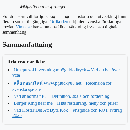
— Wikipedia om ursprunget
För den som vill fördjupa sig i slangens historia och utveckling finns
flera resurser tillgängliga.
Ordkollen
erbjuder svenska förklaringar,
medan
Vimla.se
har sammanställt användning i svenska digitala
sammanhang.
Sammanfattning
Relaterade artiklar
Omeprazol biverkningar högt blodtryck – Vad du behöver
veta
สล็อตออนไลน์ www.pglucky88.net – Recension för
svenska spelare
Vad är normalt IQ – Definition, skala och fördelning
Burger King near me – Hitta restaurang, meny och priser
Vad Kostar Det Att Byta Kök – Prisguide och ROT-avdrag
2025