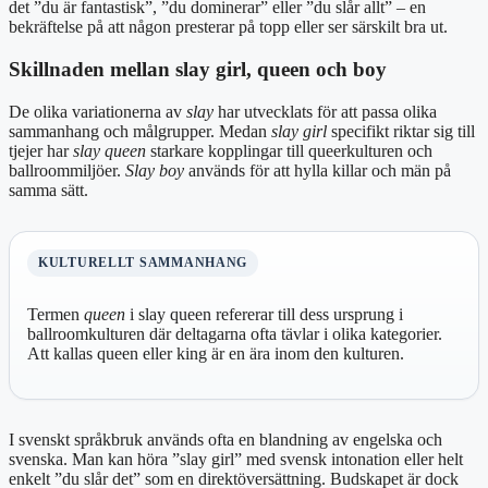
det ”du är fantastisk”, ”du dominerar” eller ”du slår allt” – en
bekräftelse på att någon presterar på topp eller ser särskilt bra ut.
Skillnaden mellan slay girl, queen och boy
De olika variationerna av
slay
har utvecklats för att passa olika
sammanhang och målgrupper. Medan
slay girl
specifikt riktar sig till
tjejer har
slay queen
starkare kopplingar till queerkulturen och
ballroommiljöer.
Slay boy
används för att hylla killar och män på
samma sätt.
KULTURELLT SAMMANHANG
Termen
queen
i slay queen refererar till dess ursprung i
ballroomkulturen där deltagarna ofta tävlar i olika kategorier.
Att kallas queen eller king är en ära inom den kulturen.
I svenskt språkbruk används ofta en blandning av engelska och
svenska. Man kan höra ”slay girl” med svensk intonation eller helt
enkelt ”du slår det” som en direktöversättning. Budskapet är dock