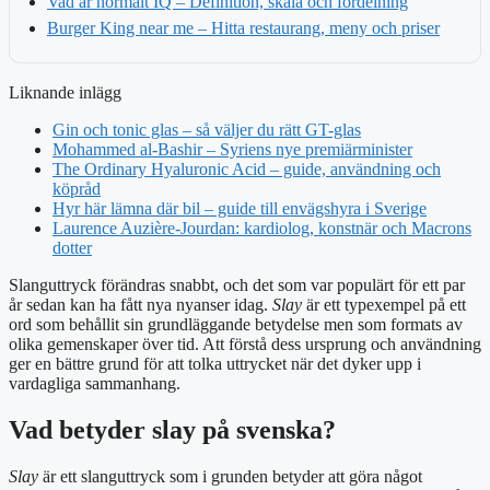
Vad är normalt IQ – Definition, skala och fördelning
Burger King near me – Hitta restaurang, meny och priser
Liknande inlägg
Gin och tonic glas – så väljer du rätt GT-glas
Mohammed al-Bashir – Syriens nye premiärminister
The Ordinary Hyaluronic Acid – guide, användning och
köpråd
Hyr här lämna där bil – guide till envägshyra i Sverige
Laurence Auzière-Jourdan: kardiolog, konstnär och Macrons
dotter
Slanguttryck förändras snabbt, och det som var populärt för ett par
år sedan kan ha fått nya nyanser idag.
Slay
är ett typexempel på ett
ord som behållit sin grundläggande betydelse men som formats av
olika gemenskaper över tid. Att förstå dess ursprung och användning
ger en bättre grund för att tolka uttrycket när det dyker upp i
vardagliga sammanhang.
Vad betyder slay på svenska?
Slay
är ett slanguttryck som i grunden betyder att göra något