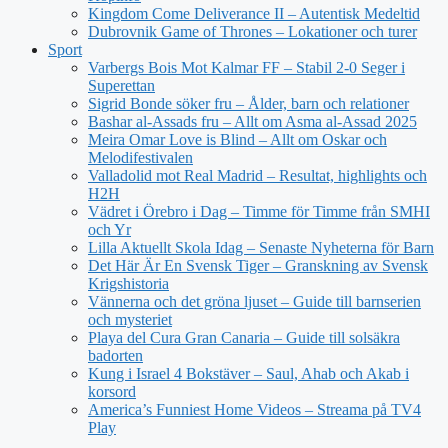
Kingdom Come Deliverance II – Autentisk Medeltid
Dubrovnik Game of Thrones – Lokationer och turer
Sport
Varbergs Bois Mot Kalmar FF – Stabil 2-0 Seger i
Superettan
Sigrid Bonde söker fru – Ålder, barn och relationer
Bashar al-Assads fru – Allt om Asma al-Assad 2025
Meira Omar Love is Blind – Allt om Oskar och
Melodifestivalen
Valladolid mot Real Madrid – Resultat, highlights och
H2H
Vädret i Örebro i Dag – Timme för Timme från SMHI
och Yr
Lilla Aktuellt Skola Idag – Senaste Nyheterna för Barn
Det Här Är En Svensk Tiger – Granskning av Svensk
Krigshistoria
Vännerna och det gröna ljuset – Guide till barnserien
och mysteriet
Playa del Cura Gran Canaria – Guide till solsäkra
badorten
Kung i Israel 4 Bokstäver – Saul, Ahab och Akab i
korsord
America’s Funniest Home Videos – Streama på TV4
Play