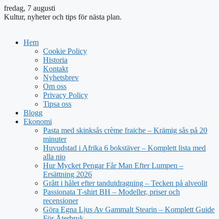
fredag, 7 augusti
Kultur, nyheter och tips för nästa plan.
Hem
Cookie Policy
Historia
Kontakt
Nyhetsbrev
Om oss
Privacy Policy
Tipsa oss
Blogg
Ekonomi
Pasta med skinksås crème fraiche – Krämig sås på 20
minuter
Huvudstad i Afrika 6 bokstäver – Komplett lista med
alla nio
Hur Mycket Pengar Får Man Efter Lumpen –
Ersättning 2026
Grått i hålet efter tandutdragning – Tecken på alveolit
Passionata T-shirt BH – Modeller, priser och
recensioner
Göra Egna Ljus Av Gammalt Stearin – Komplett Guide
För Återbruk