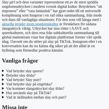
Slay girl
och dess varianter representerar ett av de mest spridda
ungdomsuttrycken i modern svensk digital kultur. Betydelsen ”att
imponera” eller ”vara fantastisk” har gjort ordet till ett universellt
komplimang som fungerar i en rad olika sammanhang, från mode
och dans till vardagliga situationer. För den som vill hänga med i
aktuella trender inom ungdomskultur
är förståelsen för sådana
slanguttryck viktig. Uttrycket har sina rötter i AAVE och
queerkulturen, och dess resa från subkulturella sammanhang till
global mainstream visar hur digitala plattformar former vårt språk
idag. Oavsett om du stöter på
slay
på TikTok, Instagram eller i en
konversation kan du nu känna dig säker på att det alltid är en
hyllning som förmedlar positiva känslor.
Vanliga frågor
Vad betyder slay queen?
Betyder slay döda?
Vad betyder Slay purr?
Vad betyder slay på engelska?
Var kommer slanguttrycket slay ifrån?
Hur används slay på TikTok?
Vad är skillnaden mellan slay och purr?
Missa inte