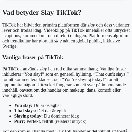
Vad betyder Slay TikTok?
TikTok har blivit den primära plattformen där
slay
och dess varianter
lever och frodas idag. Videoklipp på TikTok innehåller ofta uttrycket
i captions, kommentarer och direkt i dialogen. Plattformens algoritm
och trendkultur har gjort att
slay
nått en global publik, inklusive
Sverige.
Vanliga fraser på TikTok
På TikTok används
slay
i en rad olika sammanhang. Vanliga fraser
inkluderar ”You slay!” som en generell hyllning, ”That outfit slays!”
för att kommentera klädsel, och ”You’re slaying today!” för att
uppmuntra någon. Uttrycket fungerar som ett svar på imponerande
innehåll, oavsett om det handlar om makeup, dans, komedi eller
vardagliga stord.
You slay:
Du är oslagbar
That slays:
Det där är episk
Slaying today:
Du dominerar idag
Purr:
Perfekt, felfritt (relaterat uttryck)
För den som vill hänga med i TikTok-trender är det viktigt att förstå