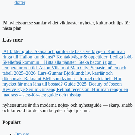
dotter
På nyhetssurr.se samlar vi det viktigaste: nyheter, kultur och tips för
nästa plan.
Läs mer
AI-bilder gratis: Skapa och jämför de bästa verktygen
Kan man
ringa till Hallon kundtjänst? Kontaktvägar & öppettider
Lediga jobb
Skellefteå kommun – Hitta alla tjänster
Steka bacon i ugn –
temperatur och tid
Aston Villa mot Man City: Senaste möten och
tabell 2025–2026
Lars-Gunnar Björklund: liv, karriär och
dödsorsak
Räkna ut BMI som kvinna – formel och tabell
Hur
mycket får man låna till bostad? Guide 2025
Beauty of Joseon
Revive Eye Serum Ginseng Retinal recension
Hur man rengör en
madrass – steg-för-steg guide och misstag
nyhetssurr.se är din moderna nöjes- och nyhetsguide — skarp, snabb
och kurerad för det som betyder något just nu.
Populärt
Om oss