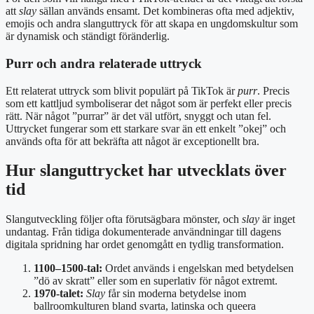
att
slay
sällan används ensamt. Det kombineras ofta med adjektiv,
emojis och andra slanguttryck för att skapa en ungdomskultur som
är dynamisk och ständigt föränderlig.
Purr och andra relaterade uttryck
Ett relaterat uttryck som blivit populärt på TikTok är
purr
. Precis
som ett kattljud symboliserar det något som är perfekt eller precis
rätt. När något ”purrar” är det väl utfört, snyggt och utan fel.
Uttrycket fungerar som ett starkare svar än ett enkelt ”okej” och
används ofta för att bekräfta att något är exceptionellt bra.
Hur slanguttrycket har utvecklats över
tid
Slangutveckling följer ofta förutsägbara mönster, och
slay
är inget
undantag. Från tidiga dokumenterade användningar till dagens
digitala spridning har ordet genomgått en tydlig transformation.
1100–1500-tal:
Ordet används i engelskan med betydelsen
”dö av skratt” eller som en superlativ för något extremt.
1970-talet:
Slay
får sin moderna betydelse inom
ballroomkulturen bland svarta, latinska och queera