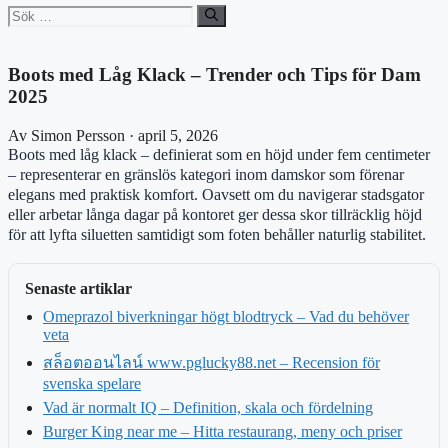
Sök
efter:
Boots med Låg Klack – Trender och Tips för Dam
2025
Av Simon Persson · april 5, 2026
Boots med låg klack – definierat som en höjd under fem centimeter
– representerar en gränslös kategori inom damskor som förenar
elegans med praktisk komfort. Oavsett om du navigerar stadsgator
eller arbetar långa dagar på kontoret ger dessa skor tillräcklig höjd
för att lyfta siluetten samtidigt som foten behåller naturlig stabilitet.
Senaste artiklar
Omeprazol biverkningar högt blodtryck – Vad du behöver
veta
สล็อตออนไลน์ www.pglucky88.net – Recension för
svenska spelare
Vad är normalt IQ – Definition, skala och fördelning
Burger King near me – Hitta restaurang, meny och priser