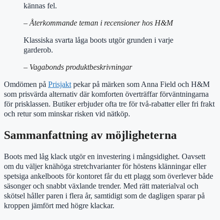
kännas fel.
– Återkommande teman i recensioner hos H&M
Klassiska svarta låga boots utgör grunden i varje
garderob.
– Vagabonds produktbeskrivningar
Omdömen på
Prisjakt
pekar på märken som Anna Field och H&M
som prisvärda alternativ där komforten överträffar förväntningarna
för prisklassen. Butiker erbjuder ofta tre för två-rabatter eller fri frakt
och retur som minskar risken vid nätköp.
Sammanfattning av möjligheterna
Boots med låg klack utgör en investering i mångsidighet. Oavsett
om du väljer knähöga stretchvarianter för höstens klänningar eller
spetsiga ankelboots för kontoret får du ett plagg som överlever både
säsonger och snabbt växlande trender. Med rätt materialval och
skötsel håller paren i flera år, samtidigt som de dagligen sparar på
kroppen jämfört med högre klackar.