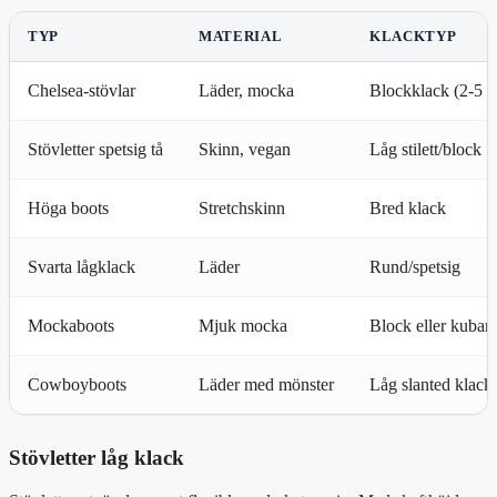
TYP
MATERIAL
KLACKTYP
Chelsea-stövlar
Läder, mocka
Blockklack (2-5 
Stövletter spetsig tå
Skinn, vegan
Låg stilett/block
Höga boots
Stretchskinn
Bred klack
Svarta lågklack
Läder
Rund/spetsig
Mockaboots
Mjuk mocka
Block eller kuban
Cowboyboots
Läder med mönster
Låg slanted klack
Stövletter låg klack