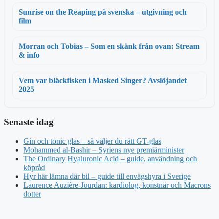
Sunrise on the Reaping på svenska – utgivning och
film
Morran och Tobias – Som en skänk från ovan: Stream
& info
Vem var bläckfisken i Masked Singer? Avslöjandet
2025
Senaste idag
Gin och tonic glas – så väljer du rätt GT-glas
Mohammed al-Bashir – Syriens nye premiärminister
The Ordinary Hyaluronic Acid – guide, användning och
köpråd
Hyr här lämna där bil – guide till envägshyra i Sverige
Laurence Auzière-Jourdan: kardiolog, konstnär och Macrons
dotter