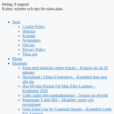
lördag, 8 augusti
Kultur, nyheter och tips för nästa plan.
Hem
Cookie Policy
Historia
Kontakt
Nyhetsbrev
Om oss
Privacy Policy
Tipsa oss
Blogg
Ekonomi
Pasta med skinksås crème fraiche – Krämig sås på 20
minuter
Huvudstad i Afrika 6 bokstäver – Komplett lista med
alla nio
Hur Mycket Pengar Får Man Efter Lumpen –
Ersättning 2026
Grått i hålet efter tandutdragning – Tecken på alveolit
Passionata T-shirt BH – Modeller, priser och
recensioner
Göra Egna Ljus Av Gammalt Stearin – Komplett Guide
För Återbruk