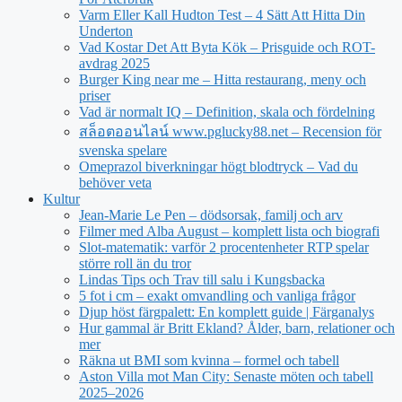
Varm Eller Kall Hudton Test – 4 Sätt Att Hitta Din
Underton
Vad Kostar Det Att Byta Kök – Prisguide och ROT-
avdrag 2025
Burger King near me – Hitta restaurang, meny och
priser
Vad är normalt IQ – Definition, skala och fördelning
สล็อตออนไลน์ www.pglucky88.net – Recension för
svenska spelare
Omeprazol biverkningar högt blodtryck – Vad du
behöver veta
Kultur
Jean‑Marie Le Pen – dödsorsak, familj och arv
Filmer med Alba August – komplett lista och biografi
Slot-matematik: varför 2 procentenheter RTP spelar
större roll än du tror
Lindas Tips och Trav till salu i Kungsbacka
5 fot i cm – exakt omvandling och vanliga frågor
Djup höst färgpalett: En komplett guide | Färganalys
Hur gammal är Britt Ekland? Ålder, barn, relationer och
mer
Räkna ut BMI som kvinna – formel och tabell
Aston Villa mot Man City: Senaste möten och tabell
2025–2026