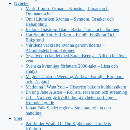
Nyheter
Marie-Louise Ekman – Konstnär, filmare och
Dramaten-chef
Ont i Ljumsken Kvinna – Symtom, Orsaker och
Behandling
Joakim Thåström-låtar – Bästa låtarna och albumen
Har Samir Abu Eid Barn – Familj, Föräldrar Och
Bakgrund
Världens vackraste kvinna genom tiderna –
Aftonbladets topp 3 ikoner
Nya livet på landet med Sarah Beeny – Allt du behöver
veta
Svenska kvinnliga författare 2000-talet – Lista och
analys
Magnus Carlson Weeping Willows Familj – Fru, barn
och hästgård
Madonna I Want You – Historien bakom kultklassikern
En ung Jane Austen – Rollista, recension och streaming
GT – Vä t verige kväll tidning nyheter port nöje –
Komplett guide
Johan Falk Spelet regler – Streama, rolli ta och
handling
Spel
Pathfinder Wrath Of The Righteous – Guide &
Köpinfo