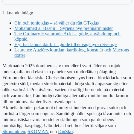
Liknande inlägg
Gin och tonic glas – så väljer du rätt GT-glas
Mohammed al-Bashir – Syriens nye premiärminister
The Ordinary Hyaluronic Acid – guide, användning och
köpråd
Hyr här lämna där bil – guide till envägshyra i Sverige
Laurence Auzière-Jourdan: kardiolog, konstnär och Macrons
dotter
Marknaden 2025 domineras av modeller i svart läder och mjuk
mocka, ofta med elastiska paneler som underlättar påtagning.
Förutom den klassiska Chelseabootsen syns breda blockklackar som
ger extra stöd, medan stretchmaterial i höga skaft anpassar sig efter
olika vadmått. Prisnivåerna varierar kraftigt beroende på material
och varumärke, från budgetvänliga alternativ runt trehundra kronor
till premiumvarianter över tusenlappen.
Aktuella trender pekar mot chunky silhuetter med grova sulor och
jordnära färger som cognac. Samtidigt håller spetsiga tåvarianter och
minimalistiska svarta modeller ställningen som garderobens
oumbärliga basplagg. Utbudet är brett hos återförsäljare som
Skopunkten
,
SKOMAN
och
DinSko
.