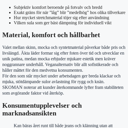
Subjektiv komfort beroende på fotvalv och bredd
Exakt gräns för när ”låg” blir ”medelhög” hos olika tillverkare
Hur mycket stretchmaterial töjer sig efter användning
Vilken sula som ger bäst dämpning för individuell vikt
Material, komfort och hållbarhet
Valet mellan skinn, mocka och syntetmaterial påverkar både pris och
livslängd. Äkta läder formar sig efter foten över tid och utvecklar en
unik patina, medan mocka erbjuder mjukare estetik men kräver
noggrannare underhåll. Veganalternativ blir allt sofistikerade och
håller måttet för den medvetna konsumenten.
För den som står mycket under arbetsdagen ger breda klackar och
mjuka, stötdämpande sulor avlastning för rygg och knän.
SKOMAN noterar att kunder återkommande lyfter fram stabiliteten
som avgörande faktor vid återköp.
Konsumentupplevelser och
marknadsansikten
Kan bäras året runt till både jeans och klänning utan att