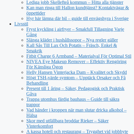
Lediga jobb Skellefteå kommun – Hitta alla tjänster
Kan man ringa till Hallon kundtjänst? Kontaktvägar &
öppettider
Hyr här lämna där bil – guide till envägshyra i Sverige
Livsstil
Fryst kyckling i airfryer – Smakfull Tillagning Varje
Gång
Slänga kläder i hushållssopor – Nya regler gäller
Kall Sås Till Lax Och Potatis – Fräsch, Enkel &
Smakrik
Fitbit Charge 6 Armband – Materialval För Optimal Stil
NIVEA Eye Makeup Remover – Effektiv Rengöring
För Känsliga Ögon
Helly Hansen Vinterjacka Dam – Kvalitet och Skydd
Högt TSH-värde symtom – Upptäck Orsaker och Få
Behandling
Present till 1 åring – Säker, Pedagogisk och Praktisk
Gåva
Trappa utomhus färdig bauhaus – Guide till säkra
trappor
Vad händer i kroppen när man slutar dricka alkohol –
Hälsa
Skor med utfällbara broddar Rieker – Säker
Vinterkomfort
A kassa hotell och restaurang – Trygghet vid jobbbyte