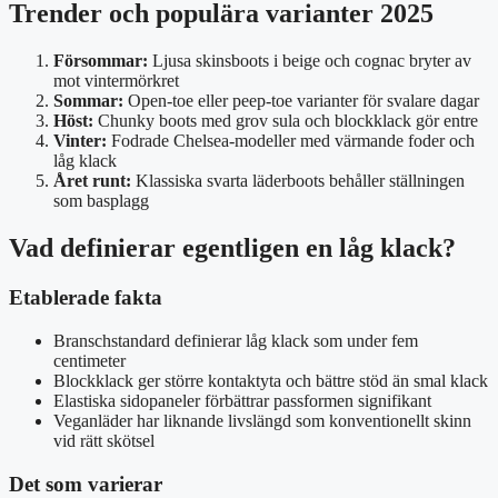
Trender och populära varianter 2025
Försommar:
Ljusa skinsboots i beige och cognac bryter av
mot vintermörkret
Sommar:
Open-toe eller peep-toe varianter för svalare dagar
Höst:
Chunky boots med grov sula och blockklack gör entre
Vinter:
Fodrade Chelsea-modeller med värmande foder och
låg klack
Året runt:
Klassiska svarta läderboots behåller ställningen
som basplagg
Vad definierar egentligen en låg klack?
Etablerade fakta
Branschstandard definierar låg klack som under fem
centimeter
Blockklack ger större kontaktyta och bättre stöd än smal klack
Elastiska sidopaneler förbättrar passformen signifikant
Veganläder har liknande livslängd som konventionellt skinn
vid rätt skötsel
Det som varierar