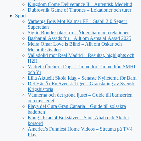
Kingdom Come Deliverance II – Autentisk Medeltid
Dubrovnik Game of Thrones – Lokationer och turer
Sport
Varbergs Bois Mot Kalmar FF – Stabil 2-0 Seger i
Superettan
Sigrid Bonde söker fru – Ålder, barn och relationer
Bashar al-Assads fru – Allt om Asma al-Assad 2025
Meira Omar Love is Blind – Allt om Oskar och
Melodifestivalen
Valladolid mot Real Madrid – Resultat, highlights och
H2H
Vädret i Örebro i Dag – Timme för Timme från SMHI
och Yr
Lilla Aktuellt Skola Idag – Senaste Nyheterna för Barn
Det Här Är En Svensk Tiger – Granskning av Svensk
Krigshistoria
Vännerna och det gröna ljuset – Guide till barnserien
och mysteriet
Playa del Cura Gran Canaria – Guide till solsäkra
badorten
Kung i Israel 4 Bokstäver – Saul, Ahab och Akab i
korsord
America’s Funniest Home Videos – Streama på TV4
Play