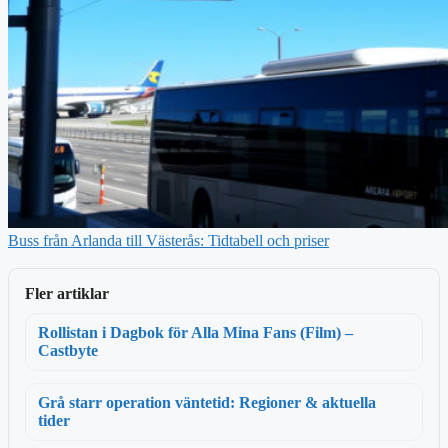
Buss från Arlanda till Västerås: Tidtabell och priser
Fler artiklar
Rollistan i Dagbok för Alla Mina Fans (Film) –
Castbyte
Grå starr operation väntetid: Regioner & aktuella
tider