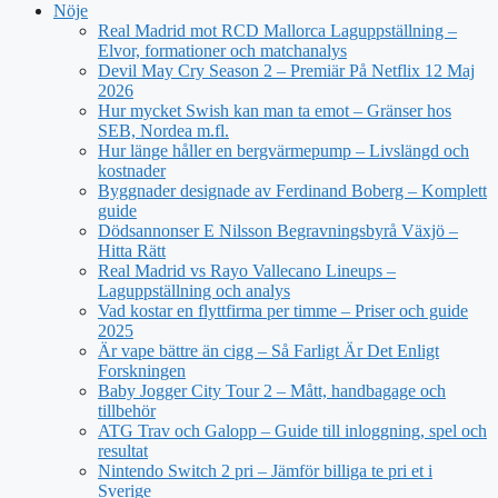
Nöje
Real Madrid mot RCD Mallorca Laguppställning –
Elvor, formationer och matchanalys
Devil May Cry Season 2 – Premiär På Netflix 12 Maj
2026
Hur mycket Swish kan man ta emot – Gränser hos
SEB, Nordea m.fl.
Hur länge håller en bergvärmepump – Livslängd och
kostnader
Byggnader designade av Ferdinand Boberg – Komplett
guide
Dödsannonser E Nilsson Begravningsbyrå Växjö –
Hitta Rätt
Real Madrid vs Rayo Vallecano Lineups –
Laguppställning och analys
Vad kostar en flyttfirma per timme – Priser och guide
2025
Är vape bättre än cigg – Så Farligt Är Det Enligt
Forskningen
Baby Jogger City Tour 2 – Mått, handbagage och
tillbehör
ATG Trav och Galopp – Guide till inloggning, spel och
resultat
Nintendo Switch 2 pri – Jämför billiga te pri et i
Sverige