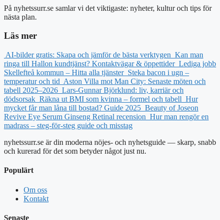
På nyhetssurr.se samlar vi det viktigaste: nyheter, kultur och tips för
nästa plan.
Läs mer
AI-bilder gratis: Skapa och jämför de bästa verktygen
Kan man
ringa till Hallon kundtjänst? Kontaktvägar & öppettider
Lediga jobb
Skellefteå kommun – Hitta alla tjänster
Steka bacon i ugn –
temperatur och tid
Aston Villa mot Man City: Senaste möten och
tabell 2025–2026
Lars-Gunnar Björklund: liv, karriär och
dödsorsak
Räkna ut BMI som kvinna – formel och tabell
Hur
mycket får man låna till bostad? Guide 2025
Beauty of Joseon
Revive Eye Serum Ginseng Retinal recension
Hur man rengör en
madrass – steg-för-steg guide och misstag
nyhetssurr.se är din moderna nöjes- och nyhetsguide — skarp, snabb
och kurerad för det som betyder något just nu.
Populärt
Om oss
Kontakt
Senaste