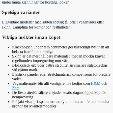
under långa klänningar för höstliga looker.
Spetsiga varianter
Elegantare modeller med sluten spetsig tå, ofta i veganläder eller
skinn. Lämpliga för kontor och festligheter.
Viktiga insikter innan köpet
Klackhöjden under fem centimeter ger tillräckligt lyft utan att
belasta framfoten orimligt
Skinn är det mest hållbara materialet, medan mocka kräver
regelbunden impregnering mot väta
Blockklack erbjuder bättre stabilitet än smalare stilettklackar
vid ojämn mark
Elastiska paneler eller stretchmaterial kompenserar för bredare
vader
Veganalternativ blir allt vanligare hos kedjor som
H&M
och
Zara
De flesta återförsäljare erbjuder sextio dagars öppet köp för
hemprovning
Prisjakt visar prisspann mellan fyrahundra och femtonhundra
kronor för kvalitetsmodeller