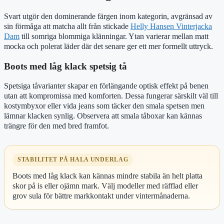
Svart utgör den dominerande färgen inom kategorin, avgränsad av
sin förmåga att matcha allt från stickade
Helly Hansen Vinterjacka
Dam
till somriga blommiga klänningar. Ytan varierar mellan matt
mocka och polerat läder där det senare ger ett mer formellt uttryck.
Boots med låg klack spetsig tå
Spetsiga tåvarianter skapar en förlängande optisk effekt på benen
utan att kompromissa med komforten. Dessa fungerar särskilt väl till
kostymbyxor eller vida jeans som täcker den smala spetsen men
lämnar klacken synlig. Observera att smala tåboxar kan kännas
trängre för den med bred framfot.
STABILITET PÅ HALA UNDERLAG
Boots med låg klack kan kännas mindre stabila än helt platta
skor på is eller ojämn mark. Välj modeller med räfflad eller
grov sula för bättre markkontakt under vintermånaderna.