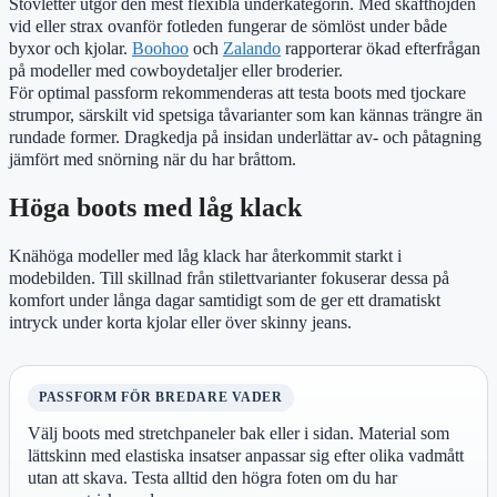
Stövletter utgör den mest flexibla underkategorin. Med skafthöjden
vid eller strax ovanför fotleden fungerar de sömlöst under både
byxor och kjolar.
Boohoo
och
Zalando
rapporterar ökad efterfrågan
på modeller med cowboydetaljer eller broderier.
För optimal passform rekommenderas att testa boots med tjockare
strumpor, särskilt vid spetsiga tåvarianter som kan kännas trängre än
rundade former. Dragkedja på insidan underlättar av- och påtagning
jämfört med snörning när du har bråttom.
Höga boots med låg klack
Knähöga modeller med låg klack har återkommit starkt i
modebilden. Till skillnad från stilettvarianter fokuserar dessa på
komfort under långa dagar samtidigt som de ger ett dramatiskt
intryck under korta kjolar eller över skinny jeans.
PASSFORM FÖR BREDARE VADER
Välj boots med stretchpaneler bak eller i sidan. Material som
lättskinn med elastiska insatser anpassar sig efter olika vadmått
utan att skava. Testa alltid den högra foten om du har