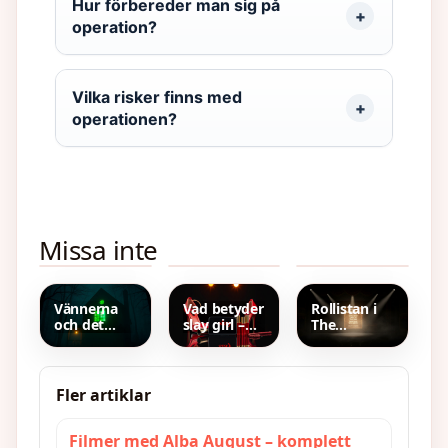
Hur förbereder man sig på
operation?
Vilka risker finns med
operationen?
Vem var
NIVEA Eye
Shark Boy
Missa inte
bläckfisken
Makeup
Lava Girl –
i Masked
Remover –
Familjens
Singer?
Effektiv
Fantastiska
Avslöjandet
Rengöring
Äventyr
2025
För Känsliga
Vännerna
Vad betyder
Rollistan i
Ögon
och det
slay girl –
The
gröna ljuset
Förklaring
Darkness –
– Guide till
av slangen
Lena Olin,
barnserien
på svenska
Jack
och
Bannon
Fler artiklar
mysteriet
m.fl. 2024
Filmer med Alba August – komplett