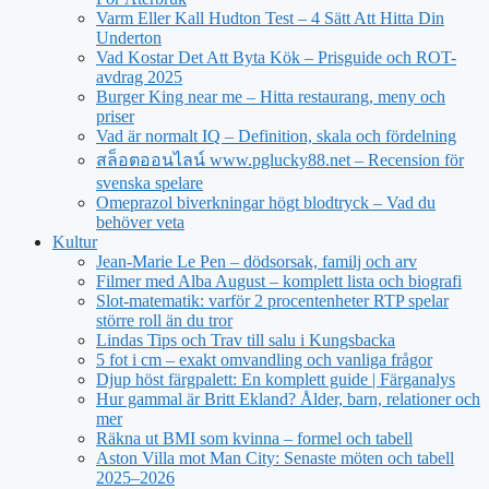
Varm Eller Kall Hudton Test – 4 Sätt Att Hitta Din
Underton
Vad Kostar Det Att Byta Kök – Prisguide och ROT-
avdrag 2025
Burger King near me – Hitta restaurang, meny och
priser
Vad är normalt IQ – Definition, skala och fördelning
สล็อตออนไลน์ www.pglucky88.net – Recension för
svenska spelare
Omeprazol biverkningar högt blodtryck – Vad du
behöver veta
Kultur
Jean‑Marie Le Pen – dödsorsak, familj och arv
Filmer med Alba August – komplett lista och biografi
Slot-matematik: varför 2 procentenheter RTP spelar
större roll än du tror
Lindas Tips och Trav till salu i Kungsbacka
5 fot i cm – exakt omvandling och vanliga frågor
Djup höst färgpalett: En komplett guide | Färganalys
Hur gammal är Britt Ekland? Ålder, barn, relationer och
mer
Räkna ut BMI som kvinna – formel och tabell
Aston Villa mot Man City: Senaste möten och tabell
2025–2026