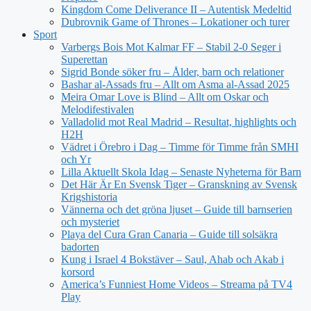
Kingdom Come Deliverance II – Autentisk Medeltid
Dubrovnik Game of Thrones – Lokationer och turer
Sport
Varbergs Bois Mot Kalmar FF – Stabil 2-0 Seger i
Superettan
Sigrid Bonde söker fru – Ålder, barn och relationer
Bashar al-Assads fru – Allt om Asma al-Assad 2025
Meira Omar Love is Blind – Allt om Oskar och
Melodifestivalen
Valladolid mot Real Madrid – Resultat, highlights och
H2H
Vädret i Örebro i Dag – Timme för Timme från SMHI
och Yr
Lilla Aktuellt Skola Idag – Senaste Nyheterna för Barn
Det Här Är En Svensk Tiger – Granskning av Svensk
Krigshistoria
Vännerna och det gröna ljuset – Guide till barnserien
och mysteriet
Playa del Cura Gran Canaria – Guide till solsäkra
badorten
Kung i Israel 4 Bokstäver – Saul, Ahab och Akab i
korsord
America’s Funniest Home Videos – Streama på TV4
Play