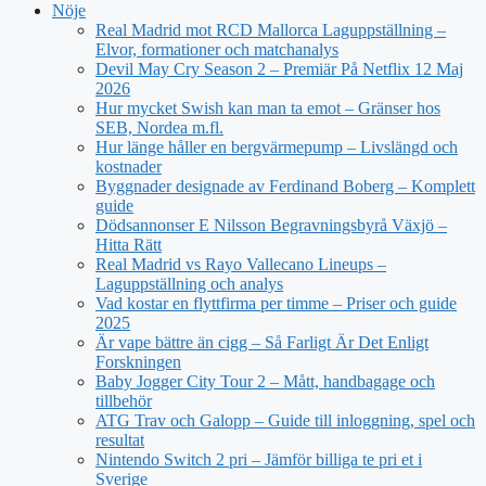
Nöje
Real Madrid mot RCD Mallorca Laguppställning –
Elvor, formationer och matchanalys
Devil May Cry Season 2 – Premiär På Netflix 12 Maj
2026
Hur mycket Swish kan man ta emot – Gränser hos
SEB, Nordea m.fl.
Hur länge håller en bergvärmepump – Livslängd och
kostnader
Byggnader designade av Ferdinand Boberg – Komplett
guide
Dödsannonser E Nilsson Begravningsbyrå Växjö –
Hitta Rätt
Real Madrid vs Rayo Vallecano Lineups –
Laguppställning och analys
Vad kostar en flyttfirma per timme – Priser och guide
2025
Är vape bättre än cigg – Så Farligt Är Det Enligt
Forskningen
Baby Jogger City Tour 2 – Mått, handbagage och
tillbehör
ATG Trav och Galopp – Guide till inloggning, spel och
resultat
Nintendo Switch 2 pri – Jämför billiga te pri et i
Sverige