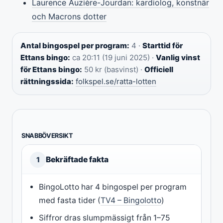
Laurence Auzière-Jourdan: kardiolog, konstnär
och Macrons dotter
Antal bingospel per program:
4 ·
Starttid för
Ettans bingo:
ca 20:11 (19 juni 2025) ·
Vanlig vinst
för Ettans bingo:
50 kr (basvinst) ·
Officiell
rättningssida:
folkspel.se/ratta-lotten
SNABBÖVERSIKT
Bekräftade fakta
1
BingoLotto har 4 bingospel per program
med fasta tider (
TV4 – Bingolotto
)
Siffror dras slumpmässigt från 1–75