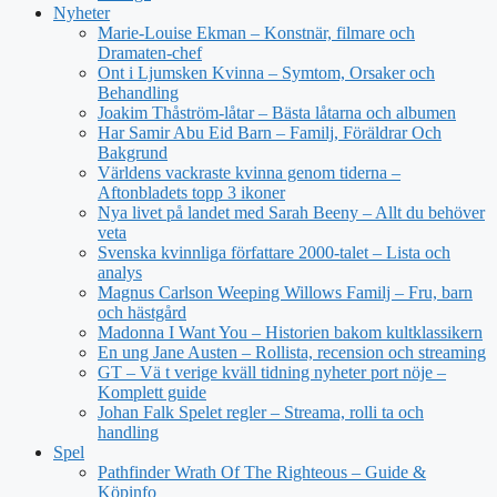
Nyheter
Marie-Louise Ekman – Konstnär, filmare och
Dramaten-chef
Ont i Ljumsken Kvinna – Symtom, Orsaker och
Behandling
Joakim Thåström-låtar – Bästa låtarna och albumen
Har Samir Abu Eid Barn – Familj, Föräldrar Och
Bakgrund
Världens vackraste kvinna genom tiderna –
Aftonbladets topp 3 ikoner
Nya livet på landet med Sarah Beeny – Allt du behöver
veta
Svenska kvinnliga författare 2000-talet – Lista och
analys
Magnus Carlson Weeping Willows Familj – Fru, barn
och hästgård
Madonna I Want You – Historien bakom kultklassikern
En ung Jane Austen – Rollista, recension och streaming
GT – Vä t verige kväll tidning nyheter port nöje –
Komplett guide
Johan Falk Spelet regler – Streama, rolli ta och
handling
Spel
Pathfinder Wrath Of The Righteous – Guide &
Köpinfo