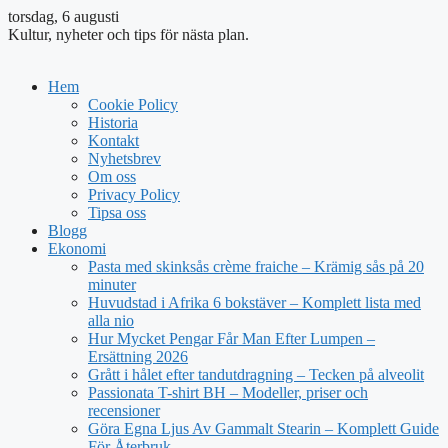
torsdag, 6 augusti
Kultur, nyheter och tips för nästa plan.
Hem
Cookie Policy
Historia
Kontakt
Nyhetsbrev
Om oss
Privacy Policy
Tipsa oss
Blogg
Ekonomi
Pasta med skinksås crème fraiche – Krämig sås på 20
minuter
Huvudstad i Afrika 6 bokstäver – Komplett lista med
alla nio
Hur Mycket Pengar Får Man Efter Lumpen –
Ersättning 2026
Grått i hålet efter tandutdragning – Tecken på alveolit
Passionata T-shirt BH – Modeller, priser och
recensioner
Göra Egna Ljus Av Gammalt Stearin – Komplett Guide
För Återbruk