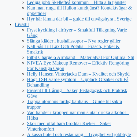
Lediga jobb Skellefteå kommun – Hitta alla tjänster
Kan man ringa till Hallon kundtjänst? Kontaktvägar &
öppettider
Hyr här lämna där bil – guide till envägshyra i Sverige
Livsstil
Fryst kyckling i airfryer – Smakfull Tillagning Varje
Gång
Slänga kläder i hushållssopor – Nya regler gäller
Kall Sås Till Lax Och Potatis – Fräsch, Enkel &
Smakrik
Fitbit Charge 6 Armband – Materialval För Optimal Stil
NIVEA Eye Makeup Remover – Effektiv Rengöring
För Känsliga Ögon
Helly Hansen Vinterjacka Dam – Kvalitet och Skydd
Högt TSH-värde symtom – Upptäck Orsaker och Få
Behandling
Present till 1 åring – Säker, Pedagogisk och Praktisk
Gåva
Trappa utomhus färdig bauhaus – Guide till säkra
trappor
Vad händer i kroppen när man slutar dricka alkohol –
Hälsa
Skor med utfällbara broddar Rieker – Säker
Vinterkomfort
A kassa hotell och restaurang – Trygghet vid jobbbyte