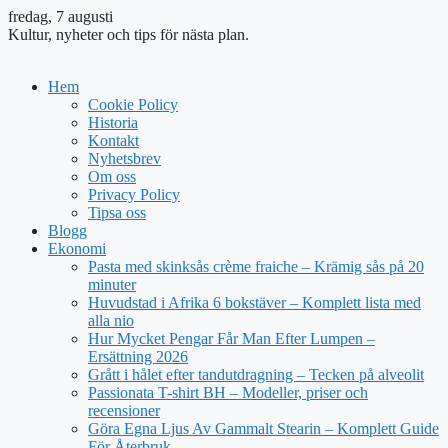
fredag, 7 augusti
Kultur, nyheter och tips för nästa plan.
Hem
Cookie Policy
Historia
Kontakt
Nyhetsbrev
Om oss
Privacy Policy
Tipsa oss
Blogg
Ekonomi
Pasta med skinksås crème fraiche – Krämig sås på 20
minuter
Huvudstad i Afrika 6 bokstäver – Komplett lista med
alla nio
Hur Mycket Pengar Får Man Efter Lumpen –
Ersättning 2026
Grått i hålet efter tandutdragning – Tecken på alveolit
Passionata T-shirt BH – Modeller, priser och
recensioner
Göra Egna Ljus Av Gammalt Stearin – Komplett Guide
För Återbruk