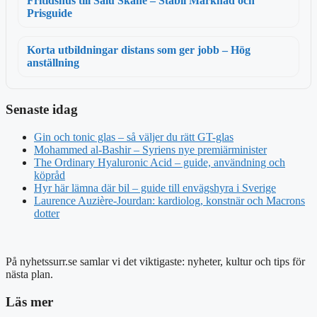
Fritidshus till Salu Skåne – Stabil Marknad och
Prisguide
Korta utbildningar distans som ger jobb – Hög
anställning
Senaste idag
Gin och tonic glas – så väljer du rätt GT-glas
Mohammed al-Bashir – Syriens nye premiärminister
The Ordinary Hyaluronic Acid – guide, användning och
köpråd
Hyr här lämna där bil – guide till envägshyra i Sverige
Laurence Auzière-Jourdan: kardiolog, konstnär och Macrons
dotter
På nyhetssurr.se samlar vi det viktigaste: nyheter, kultur och tips för
nästa plan.
Läs mer