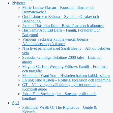
Nyheter
Marie-Louise Ekman – Konstnär, filmare och
Dramaten-chef
Ont i Ljumsken Kvinna – Symtom, Orsaker och
Behandling
Joakim Thåström-låtar – Bästa låtarna och albumen
Har Samir Abu Eid Barn – Familj, Föräldrar Och
Bakgrund
Världens vackraste kvinna genom tiderna –
Aftonbladets topp 3 ikoner
Nya livet på landet med Sarah Beeny – Allt du behöver
veta
Svenska kvinnliga författare 2000-talet – Lista och
analys
Magnus Carlson Weeping Willows Familj – Fru, barn
och hästgård
Madonna I Want You – Historien bakom kultklassikern
En ung Jane Austen – Rollista, recension och streaming
GT – Vä t verige kväll tidning nyheter port nöje –
Komplett guide
Johan Falk Spelet regler – Streama, rolli ta och
handling
Spel
Pathfinder Wrath Of The Righteous – Guide &
Köpinfo