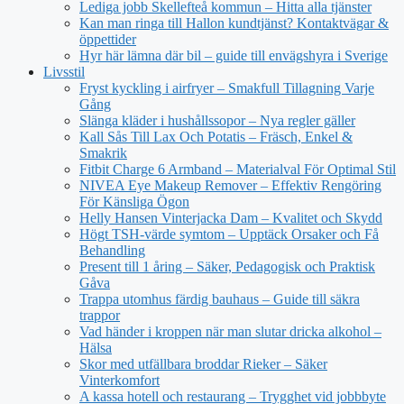
Lediga jobb Skellefteå kommun – Hitta alla tjänster
Kan man ringa till Hallon kundtjänst? Kontaktvägar &
öppettider
Hyr här lämna där bil – guide till envägshyra i Sverige
Livsstil
Fryst kyckling i airfryer – Smakfull Tillagning Varje
Gång
Slänga kläder i hushållssopor – Nya regler gäller
Kall Sås Till Lax Och Potatis – Fräsch, Enkel &
Smakrik
Fitbit Charge 6 Armband – Materialval För Optimal Stil
NIVEA Eye Makeup Remover – Effektiv Rengöring
För Känsliga Ögon
Helly Hansen Vinterjacka Dam – Kvalitet och Skydd
Högt TSH-värde symtom – Upptäck Orsaker och Få
Behandling
Present till 1 åring – Säker, Pedagogisk och Praktisk
Gåva
Trappa utomhus färdig bauhaus – Guide till säkra
trappor
Vad händer i kroppen när man slutar dricka alkohol –
Hälsa
Skor med utfällbara broddar Rieker – Säker
Vinterkomfort
A kassa hotell och restaurang – Trygghet vid jobbbyte