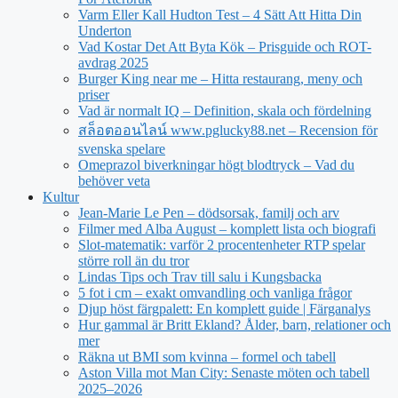
Varm Eller Kall Hudton Test – 4 Sätt Att Hitta Din
Underton
Vad Kostar Det Att Byta Kök – Prisguide och ROT-
avdrag 2025
Burger King near me – Hitta restaurang, meny och
priser
Vad är normalt IQ – Definition, skala och fördelning
สล็อตออนไลน์ www.pglucky88.net – Recension för
svenska spelare
Omeprazol biverkningar högt blodtryck – Vad du
behöver veta
Kultur
Jean‑Marie Le Pen – dödsorsak, familj och arv
Filmer med Alba August – komplett lista och biografi
Slot-matematik: varför 2 procentenheter RTP spelar
större roll än du tror
Lindas Tips och Trav till salu i Kungsbacka
5 fot i cm – exakt omvandling och vanliga frågor
Djup höst färgpalett: En komplett guide | Färganalys
Hur gammal är Britt Ekland? Ålder, barn, relationer och
mer
Räkna ut BMI som kvinna – formel och tabell
Aston Villa mot Man City: Senaste möten och tabell
2025–2026