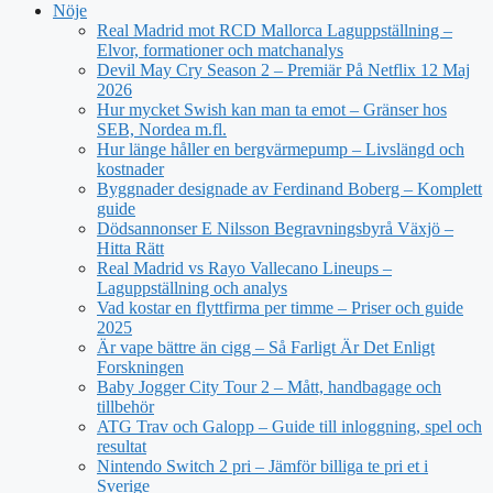
Nöje
Real Madrid mot RCD Mallorca Laguppställning –
Elvor, formationer och matchanalys
Devil May Cry Season 2 – Premiär På Netflix 12 Maj
2026
Hur mycket Swish kan man ta emot – Gränser hos
SEB, Nordea m.fl.
Hur länge håller en bergvärmepump – Livslängd och
kostnader
Byggnader designade av Ferdinand Boberg – Komplett
guide
Dödsannonser E Nilsson Begravningsbyrå Växjö –
Hitta Rätt
Real Madrid vs Rayo Vallecano Lineups –
Laguppställning och analys
Vad kostar en flyttfirma per timme – Priser och guide
2025
Är vape bättre än cigg – Så Farligt Är Det Enligt
Forskningen
Baby Jogger City Tour 2 – Mått, handbagage och
tillbehör
ATG Trav och Galopp – Guide till inloggning, spel och
resultat
Nintendo Switch 2 pri – Jämför billiga te pri et i
Sverige