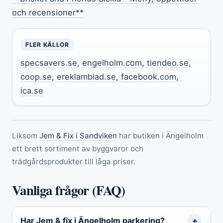
och recensioner**
FLER KÄLLOR
specsavers.se
,
engelholm.com
,
tiendeo.se
,
coop.se
,
ereklamblad.se
,
facebook.com
,
ica.se
Liksom
Jem & Fix i Sandviken
har butiken i Ängelholm
ett brett sortiment av byggvaror och
trädgårdsprodukter till låga priser.
Vanliga frågor (FAQ)
Har Jem & fix i Ängelholm parkering?