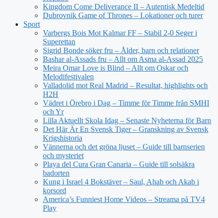
Kingdom Come Deliverance II – Autentisk Medeltid
Dubrovnik Game of Thrones – Lokationer och turer
Sport
Varbergs Bois Mot Kalmar FF – Stabil 2-0 Seger i
Superettan
Sigrid Bonde söker fru – Ålder, barn och relationer
Bashar al-Assads fru – Allt om Asma al-Assad 2025
Meira Omar Love is Blind – Allt om Oskar och
Melodifestivalen
Valladolid mot Real Madrid – Resultat, highlights och
H2H
Vädret i Örebro i Dag – Timme för Timme från SMHI
och Yr
Lilla Aktuellt Skola Idag – Senaste Nyheterna för Barn
Det Här Är En Svensk Tiger – Granskning av Svensk
Krigshistoria
Vännerna och det gröna ljuset – Guide till barnserien
och mysteriet
Playa del Cura Gran Canaria – Guide till solsäkra
badorten
Kung i Israel 4 Bokstäver – Saul, Ahab och Akab i
korsord
America’s Funniest Home Videos – Streama på TV4
Play