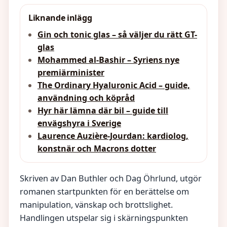
Liknande inlägg
Gin och tonic glas – så väljer du rätt GT-
glas
Mohammed al-Bashir – Syriens nye
premiärminister
The Ordinary Hyaluronic Acid – guide,
användning och köpråd
Hyr här lämna där bil – guide till
envägshyra i Sverige
Laurence Auzière-Jourdan: kardiolog,
konstnär och Macrons dotter
Skriven av Dan Buthler och Dag Öhrlund, utgör
romanen startpunkten för en berättelse om
manipulation, vänskap och brottslighet.
Handlingen utspelar sig i skärningspunkten