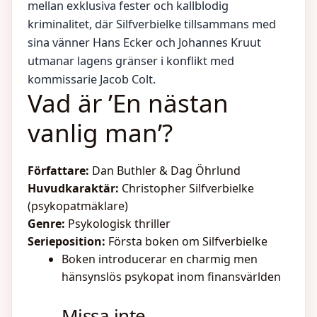
mellan exklusiva fester och kallblodig
kriminalitet, där Silfverbielke tillsammans med
sina vänner Hans Ecker och Johannes Kruut
utmanar lagens gränser i konflikt med
kommissarie Jacob Colt.
Vad är ’En nästan
vanlig man’?
Författare:
Dan Buthler & Dag Öhrlund
Huvudkaraktär:
Christopher Silfverbielke
(psykopatmäklare)
Genre:
Psykologisk thriller
Serieposition:
Första boken om Silfverbielke
Boken introducerar en charmig men
hänsynslös psykopat inom finansvärlden
Vad
Staffordshire
Hur man
Missa inte
Kostar
bullterrier
rengör en
12
Min
Ont i