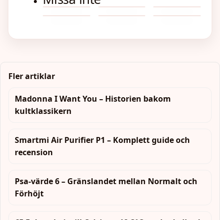
Strömmen
till salu –
madrass
Pounds i
föreställning
Ljumsken
Idag –
Kennlar,
– steg-
Kg –
om
Kvinna –
Spotpriser
priser och
för-steg
Exakt
mamma
Symtom,
per
köptips
guide och
Omvandling
– Äkta
Orsaker
Elområde
misstag
med
Berättelser
och
Formel
om
Behandling
och Tabell
Kultur
Fler artiklar
Madonna I Want You – Historien bakom
kultklassikern
Smartmi Air Purifier P1 – Komplett guide och
recension
Psa-värde 6 – Gränslandet mellan Normalt och
Förhöjt