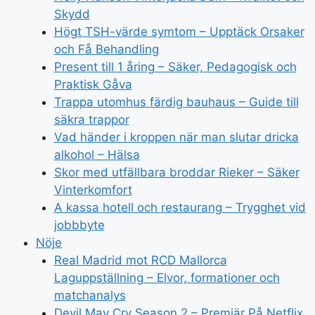
Skydd
Högt TSH-värde symtom – Upptäck Orsaker
och Få Behandling
Present till 1 åring – Säker, Pedagogisk och
Praktisk Gåva
Trappa utomhus färdig bauhaus – Guide till
säkra trappor
Vad händer i kroppen när man slutar dricka
alkohol – Hälsa
Skor med utfällbara broddar Rieker – Säker
Vinterkomfort
A kassa hotell och restaurang – Trygghet vid
jobbbyte
Nöje
Real Madrid mot RCD Mallorca
Laguppställning – Elvor, formationer och
matchanalys
Devil May Cry Season 2 – Premiär På Netflix