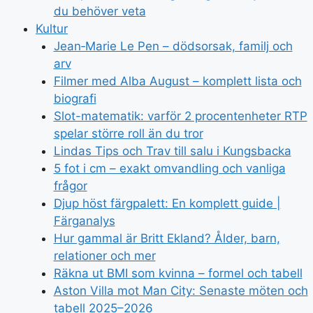
du behöver veta
Kultur
Jean‑Marie Le Pen – dödsorsak, familj och
arv
Filmer med Alba August – komplett lista och
biografi
Slot-matematik: varför 2 procentenheter RTP
spelar större roll än du tror
Lindas Tips och Trav till salu i Kungsbacka
5 fot i cm – exakt omvandling och vanliga
frågor
Djup höst färgpalett: En komplett guide |
Färganalys
Hur gammal är Britt Ekland? Ålder, barn,
relationer och mer
Räkna ut BMI som kvinna – formel och tabell
Aston Villa mot Man City: Senaste möten och
tabell 2025–2026