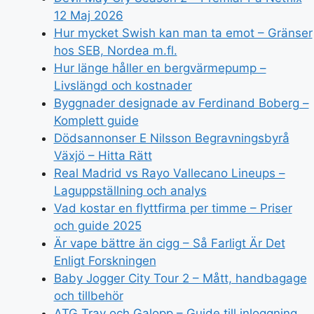
12 Maj 2026
Hur mycket Swish kan man ta emot – Gränser
hos SEB, Nordea m.fl.
Hur länge håller en bergvärmepump –
Livslängd och kostnader
Byggnader designade av Ferdinand Boberg –
Komplett guide
Dödsannonser E Nilsson Begravningsbyrå
Växjö – Hitta Rätt
Real Madrid vs Rayo Vallecano Lineups –
Laguppställning och analys
Vad kostar en flyttfirma per timme – Priser
och guide 2025
Är vape bättre än cigg – Så Farligt Är Det
Enligt Forskningen
Baby Jogger City Tour 2 – Mått, handbagage
och tillbehör
ATG Trav och Galopp – Guide till inloggning,