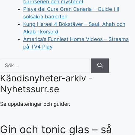
barnserien och mysteriet
Playa del Cura Gran Canaria – Guide till
solsäkra badorten
Kung i Israel 4 Bokstäver – Saul, Ahab och
Akab i korsord
America’s Funniest Home Videos – Streama
på TV4 Play
Sök
efter:
Kändisnyheter-arkiv -
Nyhetssurr.se
Se uppdateringar och guider.
Gin och tonic glas – så