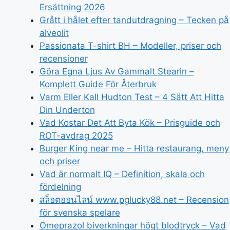
Ersättning 2026
Grått i hålet efter tandutdragning – Tecken på
alveolit
Passionata T-shirt BH – Modeller, priser och
recensioner
Göra Egna Ljus Av Gammalt Stearin –
Komplett Guide För Återbruk
Varm Eller Kall Hudton Test – 4 Sätt Att Hitta
Din Underton
Vad Kostar Det Att Byta Kök – Prisguide och
ROT-avdrag 2025
Burger King near me – Hitta restaurang, meny
och priser
Vad är normalt IQ – Definition, skala och
fördelning
สล็อตออนไลน์ www.pglucky88.net – Recension
för svenska spelare
Omeprazol biverkningar högt blodtryck – Vad