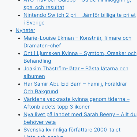
spel och resultat
Nintendo Switch 2 pri – Jämför billiga te pri et
i Sverige
Nyheter
Marie-Louise Ekman – Konstnär, filmare och
Dramaten-chef
Ont i Ljumsken Kvinna – Symtom, Orsaker och
Behandling
Joakim Thåström-låtar – Bästa låtarna och
albumen
Har Samir Abu Eid Barn – Familj, Föräldrar
Och Bakgrund
Världens vackraste kvinna genom tiderna –
Aftonbladets topp 3 ikoner
Nya livet på landet med Sarah Beeny – Allt du
behöver veta
Svenska kvinnliga författare 2000-talet –