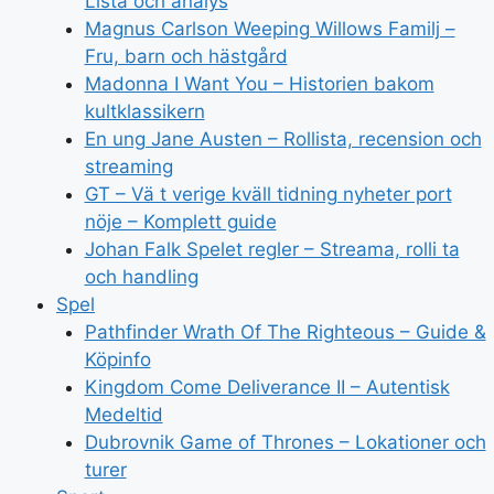
Lista och analys
Magnus Carlson Weeping Willows Familj –
Fru, barn och hästgård
Madonna I Want You – Historien bakom
kultklassikern
En ung Jane Austen – Rollista, recension och
streaming
GT – Vä t verige kväll tidning nyheter port
nöje – Komplett guide
Johan Falk Spelet regler – Streama, rolli ta
och handling
Spel
Pathfinder Wrath Of The Righteous – Guide &
Köpinfo
Kingdom Come Deliverance II – Autentisk
Medeltid
Dubrovnik Game of Thrones – Lokationer och
turer