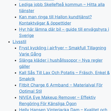
Lediga jobb Skellefteå kommun – Hitta alla
tjänster
Kan man ringa till Hallon kundtjänst?
Kontaktvägar & öppettider
Hyr här lämna där bil – guide till envägshyra i
Sverige
Livsstil
Fryst kyckling i airfryer – Smakfull Tillagning
Varje Gång
Slänga kläder i hushållssopor – Nya regler
gäller
Kall Sås Till Lax Och Potatis – Fräsch, Enkel &
Smakrik
Fitbit Charge 6 Armband – Materialval För
Optimal Stil
NIVEA Eye Makeup Remover – Effektiv
Rengöring För Känsliga Ögon
Helly Hansen Vinterjacka Dam – Kvalitet och