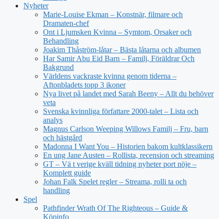
Nyheter
Marie-Louise Ekman – Konstnär, filmare och
Dramaten-chef
Ont i Ljumsken Kvinna – Symtom, Orsaker och
Behandling
Joakim Thåström-låtar – Bästa låtarna och albumen
Har Samir Abu Eid Barn – Familj, Föräldrar Och
Bakgrund
Världens vackraste kvinna genom tiderna –
Aftonbladets topp 3 ikoner
Nya livet på landet med Sarah Beeny – Allt du behöver
veta
Svenska kvinnliga författare 2000-talet – Lista och
analys
Magnus Carlson Weeping Willows Familj – Fru, barn
och hästgård
Madonna I Want You – Historien bakom kultklassikern
En ung Jane Austen – Rollista, recension och streaming
GT – Vä t verige kväll tidning nyheter port nöje –
Komplett guide
Johan Falk Spelet regler – Streama, rolli ta och
handling
Spel
Pathfinder Wrath Of The Righteous – Guide &
Köpinfo