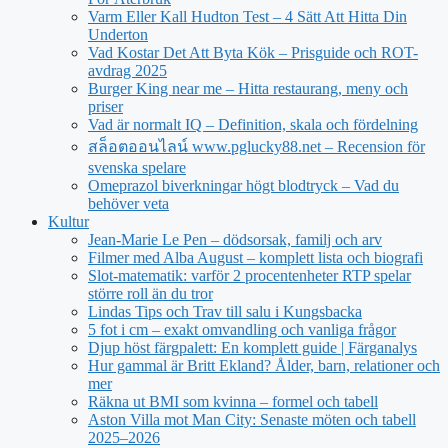
Varm Eller Kall Hudton Test – 4 Sätt Att Hitta Din
Underton
Vad Kostar Det Att Byta Kök – Prisguide och ROT-
avdrag 2025
Burger King near me – Hitta restaurang, meny och
priser
Vad är normalt IQ – Definition, skala och fördelning
สล็อตออนไลน์ www.pglucky88.net – Recension för
svenska spelare
Omeprazol biverkningar högt blodtryck – Vad du
behöver veta
Kultur
Jean‑Marie Le Pen – dödsorsak, familj och arv
Filmer med Alba August – komplett lista och biografi
Slot-matematik: varför 2 procentenheter RTP spelar
större roll än du tror
Lindas Tips och Trav till salu i Kungsbacka
5 fot i cm – exakt omvandling och vanliga frågor
Djup höst färgpalett: En komplett guide | Färganalys
Hur gammal är Britt Ekland? Ålder, barn, relationer och
mer
Räkna ut BMI som kvinna – formel och tabell
Aston Villa mot Man City: Senaste möten och tabell
2025–2026