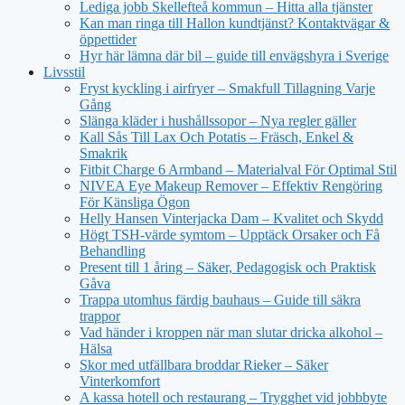
Lediga jobb Skellefteå kommun – Hitta alla tjänster
Kan man ringa till Hallon kundtjänst? Kontaktvägar &
öppettider
Hyr här lämna där bil – guide till envägshyra i Sverige
Livsstil
Fryst kyckling i airfryer – Smakfull Tillagning Varje
Gång
Slänga kläder i hushållssopor – Nya regler gäller
Kall Sås Till Lax Och Potatis – Fräsch, Enkel &
Smakrik
Fitbit Charge 6 Armband – Materialval För Optimal Stil
NIVEA Eye Makeup Remover – Effektiv Rengöring
För Känsliga Ögon
Helly Hansen Vinterjacka Dam – Kvalitet och Skydd
Högt TSH-värde symtom – Upptäck Orsaker och Få
Behandling
Present till 1 åring – Säker, Pedagogisk och Praktisk
Gåva
Trappa utomhus färdig bauhaus – Guide till säkra
trappor
Vad händer i kroppen när man slutar dricka alkohol –
Hälsa
Skor med utfällbara broddar Rieker – Säker
Vinterkomfort
A kassa hotell och restaurang – Trygghet vid jobbbyte