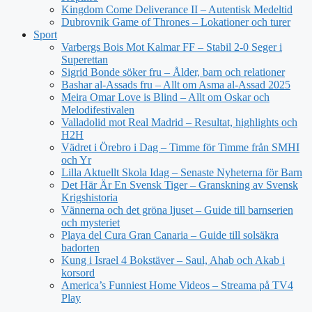
Kingdom Come Deliverance II – Autentisk Medeltid
Dubrovnik Game of Thrones – Lokationer och turer
Sport
Varbergs Bois Mot Kalmar FF – Stabil 2-0 Seger i
Superettan
Sigrid Bonde söker fru – Ålder, barn och relationer
Bashar al-Assads fru – Allt om Asma al-Assad 2025
Meira Omar Love is Blind – Allt om Oskar och
Melodifestivalen
Valladolid mot Real Madrid – Resultat, highlights och
H2H
Vädret i Örebro i Dag – Timme för Timme från SMHI
och Yr
Lilla Aktuellt Skola Idag – Senaste Nyheterna för Barn
Det Här Är En Svensk Tiger – Granskning av Svensk
Krigshistoria
Vännerna och det gröna ljuset – Guide till barnserien
och mysteriet
Playa del Cura Gran Canaria – Guide till solsäkra
badorten
Kung i Israel 4 Bokstäver – Saul, Ahab och Akab i
korsord
America’s Funniest Home Videos – Streama på TV4
Play