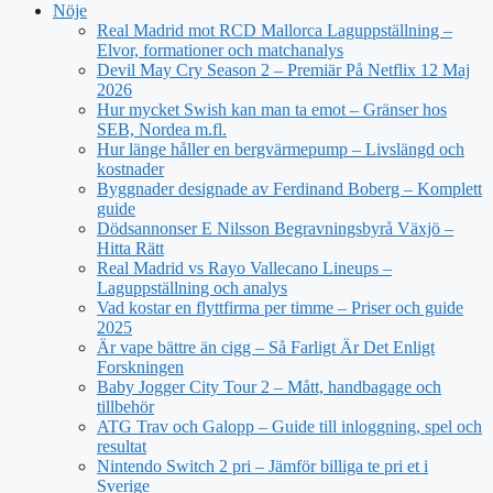
Nöje
Real Madrid mot RCD Mallorca Laguppställning –
Elvor, formationer och matchanalys
Devil May Cry Season 2 – Premiär På Netflix 12 Maj
2026
Hur mycket Swish kan man ta emot – Gränser hos
SEB, Nordea m.fl.
Hur länge håller en bergvärmepump – Livslängd och
kostnader
Byggnader designade av Ferdinand Boberg – Komplett
guide
Dödsannonser E Nilsson Begravningsbyrå Växjö –
Hitta Rätt
Real Madrid vs Rayo Vallecano Lineups –
Laguppställning och analys
Vad kostar en flyttfirma per timme – Priser och guide
2025
Är vape bättre än cigg – Så Farligt Är Det Enligt
Forskningen
Baby Jogger City Tour 2 – Mått, handbagage och
tillbehör
ATG Trav och Galopp – Guide till inloggning, spel och
resultat
Nintendo Switch 2 pri – Jämför billiga te pri et i
Sverige