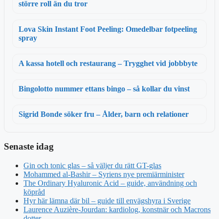
större roll än du tror
Lova Skin Instant Foot Peeling: Omedelbar fotpeeling
spray
A kassa hotell och restaurang – Trygghet vid jobbbyte
Bingolotto nummer ettans bingo – så kollar du vinst
Sigrid Bonde söker fru – Ålder, barn och relationer
Senaste idag
Gin och tonic glas – så väljer du rätt GT-glas
Mohammed al-Bashir – Syriens nye premiärminister
The Ordinary Hyaluronic Acid – guide, användning och
köpråd
Hyr här lämna där bil – guide till envägshyra i Sverige
Laurence Auzière-Jourdan: kardiolog, konstnär och Macrons
dotter