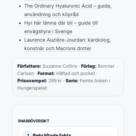
The Ordinary Hyaluronic Acid – guide,
användning och köpråd
Hyr här lämna där bil – guide till
envägshyra i Sverige
Laurence Auzière-Jourdan: kardiolog,
konstnär och Macrons dotter
Författare:
Suzanne Collins ·
Förlag:
Bonnier
Carlsen ·
Format:
Häftad och pocket ·
Prisexempel:
299 kr ·
Serie:
Femte boken i
Hungerspelet
SNABBÖVERSIKT
Bekräftade fakta
1