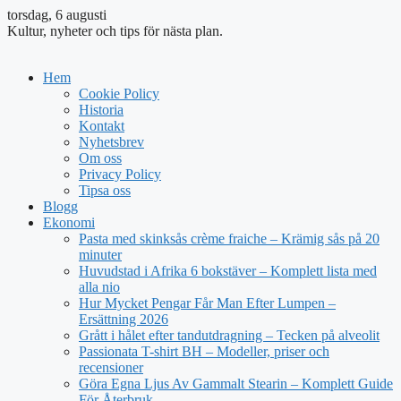
torsdag, 6 augusti
Kultur, nyheter och tips för nästa plan.
Hem
Cookie Policy
Historia
Kontakt
Nyhetsbrev
Om oss
Privacy Policy
Tipsa oss
Blogg
Ekonomi
Pasta med skinksås crème fraiche – Krämig sås på 20
minuter
Huvudstad i Afrika 6 bokstäver – Komplett lista med
alla nio
Hur Mycket Pengar Får Man Efter Lumpen –
Ersättning 2026
Grått i hålet efter tandutdragning – Tecken på alveolit
Passionata T-shirt BH – Modeller, priser och
recensioner
Göra Egna Ljus Av Gammalt Stearin – Komplett Guide
För Återbruk