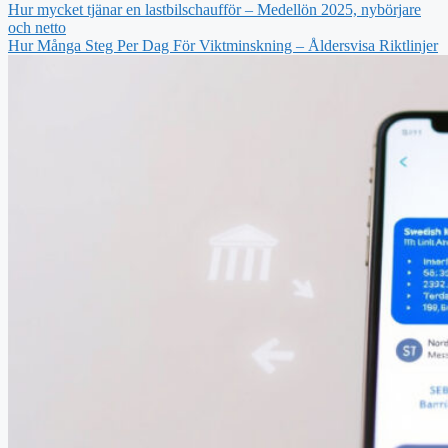
Hur mycket tjänar en lastbilschaufför – Medellön 2025, nybörjare
och netto
Hur Många Steg Per Dag För Viktminskning – Åldersvisa Riktlinjer