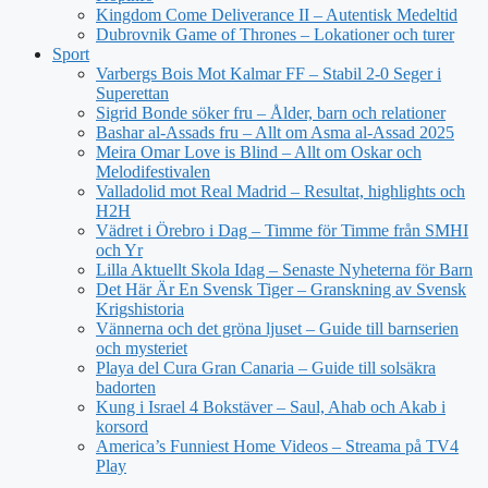
Kingdom Come Deliverance II – Autentisk Medeltid
Dubrovnik Game of Thrones – Lokationer och turer
Sport
Varbergs Bois Mot Kalmar FF – Stabil 2-0 Seger i
Superettan
Sigrid Bonde söker fru – Ålder, barn och relationer
Bashar al-Assads fru – Allt om Asma al-Assad 2025
Meira Omar Love is Blind – Allt om Oskar och
Melodifestivalen
Valladolid mot Real Madrid – Resultat, highlights och
H2H
Vädret i Örebro i Dag – Timme för Timme från SMHI
och Yr
Lilla Aktuellt Skola Idag – Senaste Nyheterna för Barn
Det Här Är En Svensk Tiger – Granskning av Svensk
Krigshistoria
Vännerna och det gröna ljuset – Guide till barnserien
och mysteriet
Playa del Cura Gran Canaria – Guide till solsäkra
badorten
Kung i Israel 4 Bokstäver – Saul, Ahab och Akab i
korsord
America’s Funniest Home Videos – Streama på TV4
Play