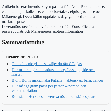
Artikeln baseras huvudsakligen på data från Nord Pool, elbruk.se,
elen.nu, timpriskollen.se, elhandelsavtal.se, elprisetjustnu.se och
Mälarenergi. Dessa källor uppdateras dagligen med aktuella
marknadspriser.
Leverantörsspecifika uppgifter kommer från Eons officiella
priswebbplats och Mälarenergis spotprisinformation.
Sammanfattning
Relaterade artiklar
Gin och tonic glas – så väljer du rätt GT-glas
Hur man rengör en madrass – steg-för-steg guide och
misstag
Björn Borgs make/maka Patricia – äktenskap, barn, cancer
Hur många gram pasta per person – portion och
rekommendation
Rollistan i Herkules – svenska röster och skådespelare