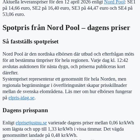
Aktuella leveranspriser för den 12 april 2026 enligt
Nord Pool
: SE1
på 14,66 euro, SE2 på 16,40 euro, SE3 på 44,47 euro och SE4 på
53,06 euro.
Spotpris från Nord Pool – dagens priser
Så fastställs spotpriset
Nord Pool är den nordiska elbörsen där utbud och efterfrågan möts
för att bestämma timpriser för hela regionen. Varje dag kl. 12:42
avslutas auktionen för nästa dygn, och priserna publiceras kort
därefter.
Systempriset representerar ett genomsnitt för hela Norden, men
regionala begränsningar i överföringsnätet skapar prisskillnader
mellan de svenska elområdena. Läs mer om hur elbörsen fungerar
på
elpris-idag.se
.
Dagens prisspann
Enligt
elprisetjustnu.se
varierade dagens priser mellan 0,06 kr/kWh
som lägsta och upp till 1,33 kr/kWh i vissa timmar. Det vägda
genomsnittet landade på 0,48 kr/kWh.