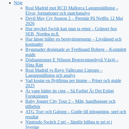
Nöje
Real Madrid mot RCD Mallorca Laguppställning –
Elvor, formationer och matchanalys
Devil May Cry Season 2 – Premiär På Netflix 12 Maj
2026
Hur mycket Swish kan man ta emot – Gränser hos
SEB, Nordea m.fl.
Hur länge håller en bergvärmepump – Livslängd och
kostnader
Byggnader designade av Ferdinand Boberg – Komplett
guide
Dödsannonser E Nilsson Begravningsbyrå Växjö –
Hitta Rätt
Real Madrid vs Rayo Vallecano Lineups –
Laguppställning och analys
Vad kostar en flyttfirma per timme – Priser och guide
2025
Är vape bättre än cigg – Så Farligt Är Det Enligt
Forskningen
Baby Jogger City Tour 2 – Mått, handbagage och
tillbehör
ATG Trav och Galopp – Guide till inloggning, spel och
resultat
Nintendo Switch 2 pri – Jämför billiga te pri et i
Sverige