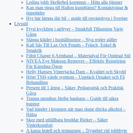
Lediga jobb Skellefteå kommun – Hitta alla tjänster
Kan man ringa till Hallon kundtjänst? Kontaktvägar &
öppettider
Hyr här lämna där bil – guide till envägshyra i Sverige
Livsstil
Fryst kyckling i airfryer – Smakfull Tillagning Varje
Gång
Slänga kläder i hushållssopor – Nya regler gäller
Kall Sås Till Lax Och Potatis – Fräsch, Enkel &
Smakrik
Fitbit Charge 6 Armband – Materialval För Optimal Stil
NIVEA Eye Makeup Remover – Effektiv Rengöring
För Känsliga Ögon
Helly Hansen Vinterjacka Dam – Kvalitet och Skydd
Högt TSH-värde symtom – Upptäck Orsaker och Få
Behandling
Present till 1 åring – Säker, Pedagogisk och Praktisk
Gåva
Trappa utomhus färdig bauhaus – Guide till säkra
trappor
Vad händer i kroppen när man slutar dricka alkohol –
Hälsa
Skor med utfällbara broddar Rieker – Säker
Vinterkomfort
A kassa hotell och restaurang – Trygghet vid jobbbyte