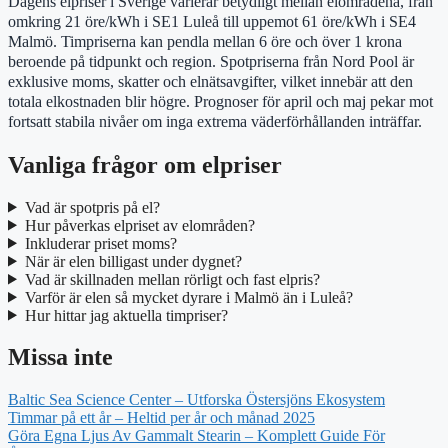
Dagens elpriser i Sverige varierar betydligt mellan elområdena, från
omkring 21 öre/kWh i SE1 Luleå till uppemot 61 öre/kWh i SE4
Malmö. Timpriserna kan pendla mellan 6 öre och över 1 krona
beroende på tidpunkt och region. Spotpriserna från Nord Pool är
exklusive moms, skatter och elnätsavgifter, vilket innebär att den
totala elkostnaden blir högre. Prognoser för april och maj pekar mot
fortsatt stabila nivåer om inga extrema väderförhållanden inträffar.
Vanliga frågor om elpriser
Vad är spotpris på el?
Hur påverkas elpriset av elområden?
Inkluderar priset moms?
När är elen billigast under dygnet?
Vad är skillnaden mellan rörligt och fast elpris?
Varför är elen så mycket dyrare i Malmö än i Luleå?
Hur hittar jag aktuella timpriser?
Missa inte
Baltic Sea Science Center – Utforska Östersjöns Ekosystem
Timmar på ett år – Heltid per år och månad 2025
Göra Egna Ljus Av Gammalt Stearin – Komplett Guide För