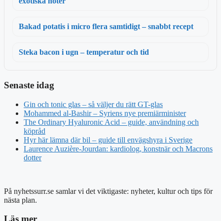
exotiska noter
Bakad potatis i micro flera samtidigt – snabbt recept
Steka bacon i ugn – temperatur och tid
Senaste idag
Gin och tonic glas – så väljer du rätt GT-glas
Mohammed al-Bashir – Syriens nye premiärminister
The Ordinary Hyaluronic Acid – guide, användning och
köpråd
Hyr här lämna där bil – guide till envägshyra i Sverige
Laurence Auzière-Jourdan: kardiolog, konstnär och Macrons
dotter
På nyhetssurr.se samlar vi det viktigaste: nyheter, kultur och tips för
nästa plan.
Läs mer