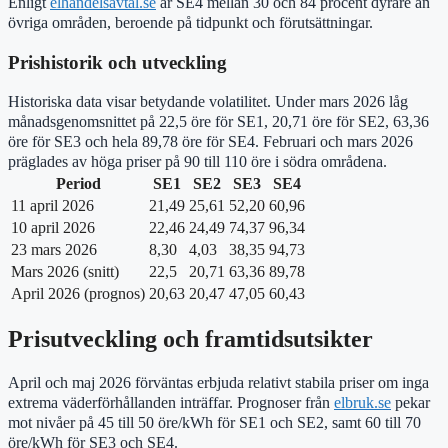
Enligt
elhandelsavtal.se
är SE4 mellan 30 och 84 procent dyrare än
övriga områden, beroende på tidpunkt och förutsättningar.
Prishistorik och utveckling
Historiska data visar betydande volatilitet. Under mars 2026 låg
månadsgenomsnittet på 22,5 öre för SE1, 20,71 öre för SE2, 63,36
öre för SE3 och hela 89,78 öre för SE4. Februari och mars 2026
präglades av höga priser på 90 till 110 öre i södra områdena.
Period
SE1
SE2
SE3
SE4
11 april 2026
21,49
25,61
52,20
60,96
10 april 2026
22,46
24,49
74,37
96,34
23 mars 2026
8,30
4,03
38,35
94,73
Mars 2026 (snitt)
22,5
20,71
63,36
89,78
April 2026 (prognos)
20,63
20,47
47,05
60,43
Prisutveckling och framtidsutsikter
April och maj 2026 förväntas erbjuda relativt stabila priser om inga
extrema väderförhållanden inträffar. Prognoser från
elbruk.se
pekar
mot nivåer på 45 till 50 öre/kWh för SE1 och SE2, samt 60 till 70
öre/kWh för SE3 och SE4.