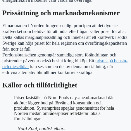
energieffektiva modeller vara värda att överväga.
Prissättning och marknadsmekanismer
Elmarknaden i Norden fungerar enligt principen att det dyraste
kraftverket som behövs för att möta efterfrågan sätter priset för alla.
Detta kallas marginalprissättning och innebär att ett kraftverk i södra
Sverige kan höja priset för hela regionen om överföringskapaciteten
från norr är full.
Fordonsbranschen genomgår samtidigt stora förändringar, och
pristrender påverkar också beslut kring bilköp. Ett
prisras på bensin-
och dieselbilar
kan ses som en del av denna omställning, där
eldrivna alternativ blir alltmer konkurrenskraftiga.
Källor och tillförlitlighet
Priser fastställs på Nord Pools day-ahead-marknad där
aktörer lägger bud på förväntad konsumtion och
produktion. Systempriset speglar genomsnittet för hela
Norden medan områdespriser reflekterar lokala
förutsättningar.
– Nord Pool, nordisk elbörs