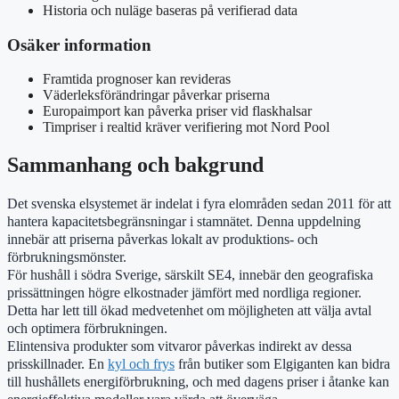
Historia och nuläge baseras på verifierad data
Osäker information
Framtida prognoser kan revideras
Väderleksförändringar påverkar priserna
Europaimport kan påverka priser vid flaskhalsar
Timpriser i realtid kräver verifiering mot Nord Pool
Sammanhang och bakgrund
Det svenska elsystemet är indelat i fyra elområden sedan 2011 för att
hantera kapacitetsbegränsningar i stamnätet. Denna uppdelning
innebär att priserna påverkas lokalt av produktions- och
förbrukningsmönster.
För hushåll i södra Sverige, särskilt SE4, innebär den geografiska
prissättningen högre elkostnader jämfört med nordliga regioner.
Detta har lett till ökad medvetenhet om möjligheten att välja avtal
och optimera förbrukningen.
Elintensiva produkter som vitvaror påverkas indirekt av dessa
prisskillnader. En
kyl och frys
från butiker som Elgiganten kan bidra
till hushållets energiförbrukning, och med dagens priser i åtanke kan