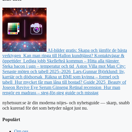
AI-bilder gratis: Skapa och jämför de bästa
verktygen
Kan man ringa till Hallon kundtjänst? Kontaktvägar &
öppettider
Lediga jobb Skellefteå kommun – Hitta alla tjänster
Steka bacon i ugn – temperatur och tid
Aston Villa mot Man City:
Senaste möten och tabell 2025–2026
Lars-Gunnar Björklund: liv,
karriär och dödsorsak
Räkna ut BMI som kvinna – formel och
tabell
Hur mycket får man låna till bostad? Guide 2025
Beauty of
Joseon Revive Eye Serum Ginseng Retinal recension
Hur man
rengör en madrass – steg-för-steg guide och misstag
nyhetssurr.se är din moderna nöjes- och nyhetsguide — skarp, snabb
och kurerad för det som betyder något just nu.
Populärt
Om oss