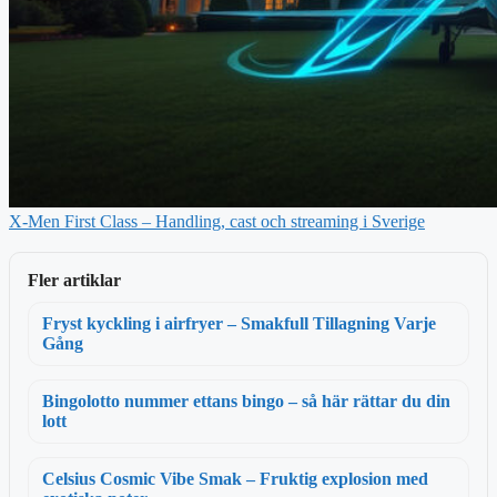
X-Men First Class – Handling, cast och streaming i Sverige
Fler artiklar
Fryst kyckling i airfryer – Smakfull Tillagning Varje
Gång
Bingolotto nummer ettans bingo – så här rättar du din
lott
Celsius Cosmic Vibe Smak – Fruktig explosion med