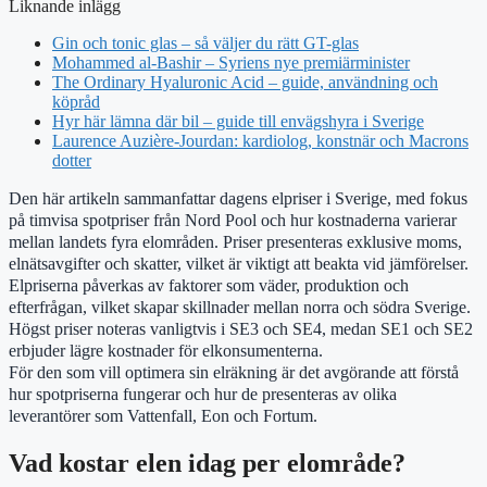
Liknande inlägg
Gin och tonic glas – så väljer du rätt GT-glas
Mohammed al-Bashir – Syriens nye premiärminister
The Ordinary Hyaluronic Acid – guide, användning och
köpråd
Hyr här lämna där bil – guide till envägshyra i Sverige
Laurence Auzière-Jourdan: kardiolog, konstnär och Macrons
dotter
Den här artikeln sammanfattar dagens elpriser i Sverige, med fokus
på timvisa spotpriser från Nord Pool och hur kostnaderna varierar
mellan landets fyra elområden. Priser presenteras exklusive moms,
elnätsavgifter och skatter, vilket är viktigt att beakta vid jämförelser.
Elpriserna påverkas av faktorer som väder, produktion och
efterfrågan, vilket skapar skillnader mellan norra och södra Sverige.
Högst priser noteras vanligtvis i SE3 och SE4, medan SE1 och SE2
erbjuder lägre kostnader för elkonsumenterna.
För den som vill optimera sin elräkning är det avgörande att förstå
hur spotpriserna fungerar och hur de presenteras av olika
leverantörer som Vattenfall, Eon och Fortum.
Vad kostar elen idag per elområde?