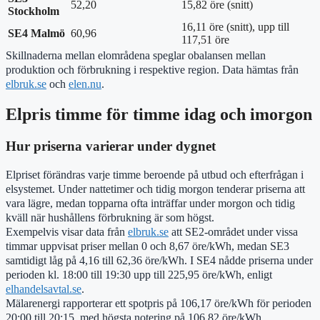
52,20
15,82 öre (snitt)
Stockholm
16,11 öre (snitt), upp till
SE4 Malmö
60,96
117,51 öre
Skillnaderna mellan elområdena speglar obalansen mellan
produktion och förbrukning i respektive region. Data hämtas från
elbruk.se
och
elen.nu
.
Elpris timme för timme idag och imorgon
Hur priserna varierar under dygnet
Elpriset förändras varje timme beroende på utbud och efterfrågan i
elsystemet. Under nattetimer och tidig morgon tenderar priserna att
vara lägre, medan topparna ofta inträffar under morgon och tidig
kväll när hushållens förbrukning är som högst.
Exempelvis visar data från
elbruk.se
att SE2-området under vissa
timmar uppvisat priser mellan 0 och 8,67 öre/kWh, medan SE3
samtidigt låg på 4,16 till 62,36 öre/kWh. I SE4 nådde priserna under
perioden kl. 18:00 till 19:30 upp till 225,95 öre/kWh, enligt
elhandelsavtal.se
.
Mälarenergi rapporterar ett spotpris på 106,17 öre/kWh för perioden
20:00 till 20:15, med högsta notering på 106,82 öre/kWh.