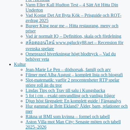
Varm Eller Kall Hudton Test – 4 Sätt Att Hitta Din
Underton
Vad Kostar Det Att Byta Kök – Prisguide och ROT-
avdrag 2025
Burger King near me – Hitta restaurang, meny och
priser
Vad är normalt IQ – Definition, skala och fördelning
สล็อตออนไลน์ www.pglucky88.net – Recension för
svenska spelare
Omeprazol biverkningar högt blodtryck – Vad du
behöver veta
Kultur
Jean‑Marie Le Pen – dödsorsak, familj och arv
Filmer med Alba August – komplett lista och biografi
Slot-matematik: varför 2 procentenheter RTP spelar
större roll än du tror
Lindas Tips och Trav till salu i Kungsbacka
5 fot i cm – exakt omvandling och vanliga frågor
Djup höst färgpalett: En komplett guide | Färganalys
Hur gammal är Britt Ekland? Ålder, barn, relationer och
mer
Räkna ut BMI som kvinna – formel och tabell
Aston Villa mot Man City: Senaste möten och tabell
2025–2026