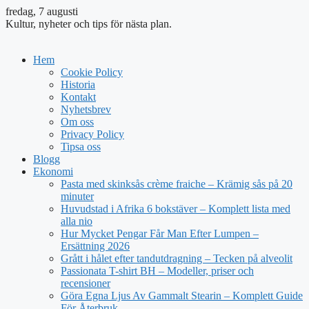
fredag, 7 augusti
Kultur, nyheter och tips för nästa plan.
Hem
Cookie Policy
Historia
Kontakt
Nyhetsbrev
Om oss
Privacy Policy
Tipsa oss
Blogg
Ekonomi
Pasta med skinksås crème fraiche – Krämig sås på 20
minuter
Huvudstad i Afrika 6 bokstäver – Komplett lista med
alla nio
Hur Mycket Pengar Får Man Efter Lumpen –
Ersättning 2026
Grått i hålet efter tandutdragning – Tecken på alveolit
Passionata T-shirt BH – Modeller, priser och
recensioner
Göra Egna Ljus Av Gammalt Stearin – Komplett Guide
För Återbruk