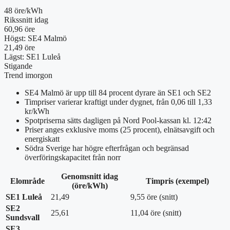
48 öre/kWh
Rikssnitt idag
60,96 öre
Högst: SE4 Malmö
21,49 öre
Lägst: SE1 Luleå
Stigande
Trend imorgon
SE4 Malmö är upp till 84 procent dyrare än SE1 och SE2
Timpriser varierar kraftigt under dygnet, från 0,06 till 1,33
kr/kWh
Spotpriserna sätts dagligen på Nord Pool-kassan kl. 12:42
Priser anges exklusive moms (25 procent), elnätsavgift och
energiskatt
Södra Sverige har högre efterfrågan och begränsad
överföringskapacitet från norr
Genomsnitt idag
Elområde
Timpris (exempel)
(öre/kWh)
SE1 Luleå
21,49
9,55 öre (snitt)
SE2
25,61
11,04 öre (snitt)
Sundsvall
SE3