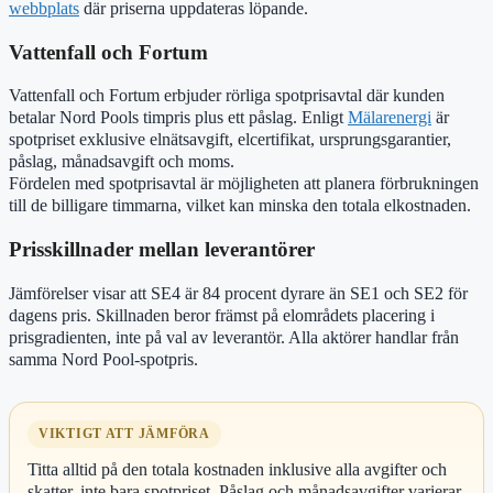
webbplats
där priserna uppdateras löpande.
Vattenfall och Fortum
Vattenfall och Fortum erbjuder rörliga spotprisavtal där kunden
betalar Nord Pools timpris plus ett påslag. Enligt
Mälarenergi
är
spotpriset exklusive elnätsavgift, elcertifikat, ursprungsgarantier,
påslag, månadsavgift och moms.
Fördelen med spotprisavtal är möjligheten att planera förbrukningen
till de billigare timmarna, vilket kan minska den totala elkostnaden.
Prisskillnader mellan leverantörer
Jämförelser visar att SE4 är 84 procent dyrare än SE1 och SE2 för
dagens pris. Skillnaden beror främst på elområdets placering i
prisgradienten, inte på val av leverantör. Alla aktörer handlar från
samma Nord Pool-spotpris.
VIKTIGT ATT JÄMFÖRA
Titta alltid på den totala kostnaden inklusive alla avgifter och
skatter, inte bara spotpriset. Påslag och månadsavgifter varierar