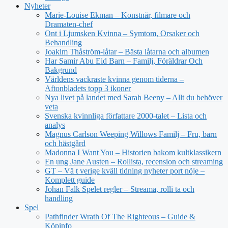
Nyheter
Marie-Louise Ekman – Konstnär, filmare och
Dramaten-chef
Ont i Ljumsken Kvinna – Symtom, Orsaker och
Behandling
Joakim Thåström-låtar – Bästa låtarna och albumen
Har Samir Abu Eid Barn – Familj, Föräldrar Och
Bakgrund
Världens vackraste kvinna genom tiderna –
Aftonbladets topp 3 ikoner
Nya livet på landet med Sarah Beeny – Allt du behöver
veta
Svenska kvinnliga författare 2000-talet – Lista och
analys
Magnus Carlson Weeping Willows Familj – Fru, barn
och hästgård
Madonna I Want You – Historien bakom kultklassikern
En ung Jane Austen – Rollista, recension och streaming
GT – Vä t verige kväll tidning nyheter port nöje –
Komplett guide
Johan Falk Spelet regler – Streama, rolli ta och
handling
Spel
Pathfinder Wrath Of The Righteous – Guide &
Köpinfo