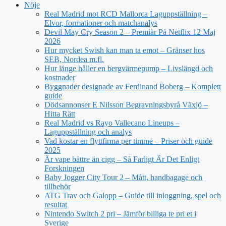
Nöje
Real Madrid mot RCD Mallorca Laguppställning –
Elvor, formationer och matchanalys
Devil May Cry Season 2 – Premiär På Netflix 12 Maj
2026
Hur mycket Swish kan man ta emot – Gränser hos
SEB, Nordea m.fl.
Hur länge håller en bergvärmepump – Livslängd och
kostnader
Byggnader designade av Ferdinand Boberg – Komplett
guide
Dödsannonser E Nilsson Begravningsbyrå Växjö –
Hitta Rätt
Real Madrid vs Rayo Vallecano Lineups –
Laguppställning och analys
Vad kostar en flyttfirma per timme – Priser och guide
2025
Är vape bättre än cigg – Så Farligt Är Det Enligt
Forskningen
Baby Jogger City Tour 2 – Mått, handbagage och
tillbehör
ATG Trav och Galopp – Guide till inloggning, spel och
resultat
Nintendo Switch 2 pri – Jämför billiga te pri et i
Sverige