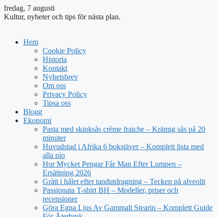
fredag, 7 augusti
Kultur, nyheter och tips för nästa plan.
Hem
Cookie Policy
Historia
Kontakt
Nyhetsbrev
Om oss
Privacy Policy
Tipsa oss
Blogg
Ekonomi
Pasta med skinksås crème fraiche – Krämig sås på 20
minuter
Huvudstad i Afrika 6 bokstäver – Komplett lista med
alla nio
Hur Mycket Pengar Får Man Efter Lumpen –
Ersättning 2026
Grått i hålet efter tandutdragning – Tecken på alveolit
Passionata T-shirt BH – Modeller, priser och
recensioner
Göra Egna Ljus Av Gammalt Stearin – Komplett Guide
För Återbruk