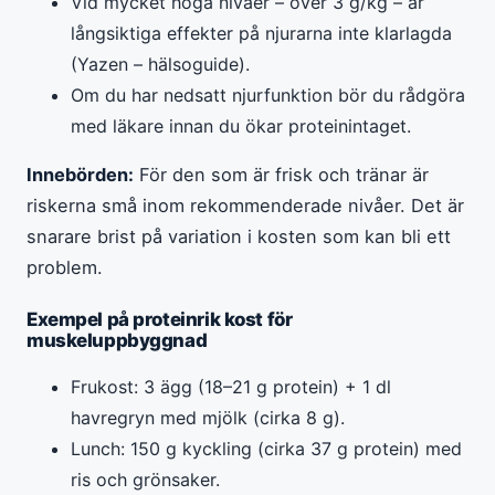
Vid mycket höga nivåer – över 3 g/kg – är
långsiktiga effekter på njurarna inte klarlagda
(Yazen – hälsoguide).
Om du har nedsatt njurfunktion bör du rådgöra
med läkare innan du ökar proteinintaget.
Innebörden:
För den som är frisk och tränar är
riskerna små inom rekommenderade nivåer. Det är
snarare brist på variation i kosten som kan bli ett
problem.
Exempel på proteinrik kost för
muskeluppbyggnad
Frukost: 3 ägg (18–21 g protein) + 1 dl
havregryn med mjölk (cirka 8 g).
Lunch: 150 g kyckling (cirka 37 g protein) med
ris och grönsaker.