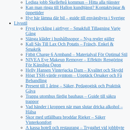
Lediga jobb Skellefteå kommun – Hitta alla tjänster
Kan man ringa till Hallon kundtjänst? Kontaktvägar &
öppettider
Hyr här lämna där bil – guide till envägshyra i Sverige
Livsstil
Fryst kyckling i airfryer – Smakfull Tillagning Varje
Gång
Slänga kläder i hushållssopor – Nya regler gäller
Kall Sås Till Lax Och Potatis – Fräsch, Enkel &
Smakrik
Fitbit Charge 6 Armband – Materialval För Optimal Stil
NIVEA Eye Makeup Remover – Effektiv Rengöring
För Känsliga Ögon
Helly Hansen Vinterjacka Dam – Kvalitet och Skydd
Högt TSH-värde symtom – Upptäck Orsaker och Få
Behandling
Present till 1 åring – Säker, Pedagogisk och Praktisk
Gåva
Trappa utomhus färdig bauhaus – Guide till säkra
trappor
Vad händer i kroppen när man slutar dricka alkohol –
Hälsa
Skor med utfällbara broddar Rieker – Säker
Vinterkomfort
A kassa hotell och restaurang – Trygghet vid jobbbyte