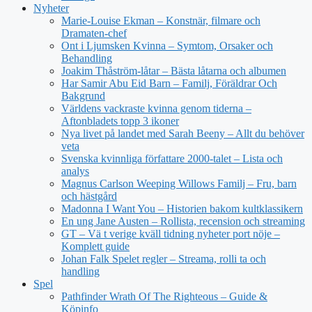
Nyheter
Marie-Louise Ekman – Konstnär, filmare och
Dramaten-chef
Ont i Ljumsken Kvinna – Symtom, Orsaker och
Behandling
Joakim Thåström-låtar – Bästa låtarna och albumen
Har Samir Abu Eid Barn – Familj, Föräldrar Och
Bakgrund
Världens vackraste kvinna genom tiderna –
Aftonbladets topp 3 ikoner
Nya livet på landet med Sarah Beeny – Allt du behöver
veta
Svenska kvinnliga författare 2000-talet – Lista och
analys
Magnus Carlson Weeping Willows Familj – Fru, barn
och hästgård
Madonna I Want You – Historien bakom kultklassikern
En ung Jane Austen – Rollista, recension och streaming
GT – Vä t verige kväll tidning nyheter port nöje –
Komplett guide
Johan Falk Spelet regler – Streama, rolli ta och
handling
Spel
Pathfinder Wrath Of The Righteous – Guide &
Köpinfo