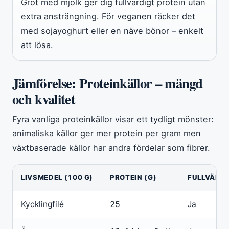
Gröt med mjölk ger dig fullvärdigt protein utan
extra ansträngning. För veganen räcker det
med sojayoghurt eller en näve bönor – enkelt
att lösa.
Jämförelse: Proteinkällor – mängd
och kvalitet
Fyra vanliga proteinkällor visar ett tydligt mönster:
animaliska källor ger mer protein per gram men
växtbaserade källor har andra fördelar som fibrer.
LIVSMEDEL (100 G)
PROTEIN (G)
FULLVÄRTI
Kycklingfilé
25
Ja