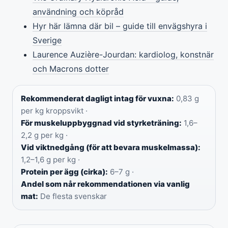
användning och köpråd
Hyr här lämna där bil – guide till envägshyra i
Sverige
Laurence Auzière-Jourdan: kardiolog, konstnär
och Macrons dotter
Rekommenderat dagligt intag för vuxna:
0,83 g
per kg kroppsvikt ·
För muskeluppbyggnad vid styrketräning:
1,6–
2,2 g per kg ·
Vid viktnedgång (för att bevara muskelmassa):
1,2–1,6 g per kg ·
Protein per ägg (cirka):
6–7 g ·
Andel som når rekommendationen via vanlig
mat:
De flesta svenskar