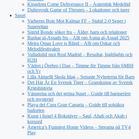
Kingdom Come Deliverance II – Autentisk Medeltid
Dubrovnik Game of Thrones – Lokationer och turer
Sport
Varbergs Bois Mot Kalmar FF – Stabil 2-0 Seger i
Superettan
Sigrid Bonde söker fru – Ålder, barn och relationer
Bashar al-Assads fru – Allt om Asma al-Assad 2025
Meira Omar Love is Blind – Allt om Oskar och
Melodifestivalen
Valladolid mot Real Madrid – Resultat, highlights och
H2H
Vädret i Örebro i Dag – Timme för Timme från SMHI
och Yr
Lilla Aktuellt Skola Idag – Senaste Nyheterna för Barn
Det Här Är En Svensk Tiger – Granskning av Svensk
Krigshistoria
Vännerna och det gröna ljuset – Guide till barnserien
och mysteriet
Playa del Cura Gran Canaria – Guide till solsäkra
badorten
Kung i Israel 4 Bokstäver – Saul, Ahab och Akab i
korsord
America’s Funniest Home Videos – Streama på TV4
Play