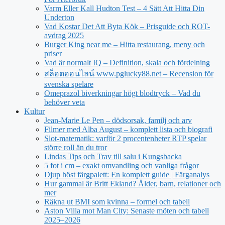
Varm Eller Kall Hudton Test – 4 Sätt Att Hitta Din
Underton
Vad Kostar Det Att Byta Kök – Prisguide och ROT-
avdrag 2025
Burger King near me – Hitta restaurang, meny och
priser
Vad är normalt IQ – Definition, skala och fördelning
สล็อตออนไลน์ www.pglucky88.net – Recension för
svenska spelare
Omeprazol biverkningar högt blodtryck – Vad du
behöver veta
Kultur
Jean‑Marie Le Pen – dödsorsak, familj och arv
Filmer med Alba August – komplett lista och biografi
Slot-matematik: varför 2 procentenheter RTP spelar
större roll än du tror
Lindas Tips och Trav till salu i Kungsbacka
5 fot i cm – exakt omvandling och vanliga frågor
Djup höst färgpalett: En komplett guide | Färganalys
Hur gammal är Britt Ekland? Ålder, barn, relationer och
mer
Räkna ut BMI som kvinna – formel och tabell
Aston Villa mot Man City: Senaste möten och tabell
2025–2026