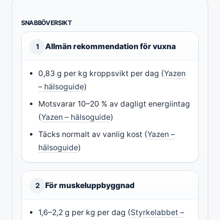
SNABBÖVERSIKT
Allmän rekommendation för vuxna
1
0,83 g per kg kroppsvikt per dag (
Yazen
– hälsoguide
)
Motsvarar 10–20 % av dagligt energiintag
(
Yazen – hälsoguide
)
Täcks normalt av vanlig kost (
Yazen –
hälsoguide
)
För muskeluppbyggnad
2
1,6–2,2 g per kg per dag (
Styrkelabbet –