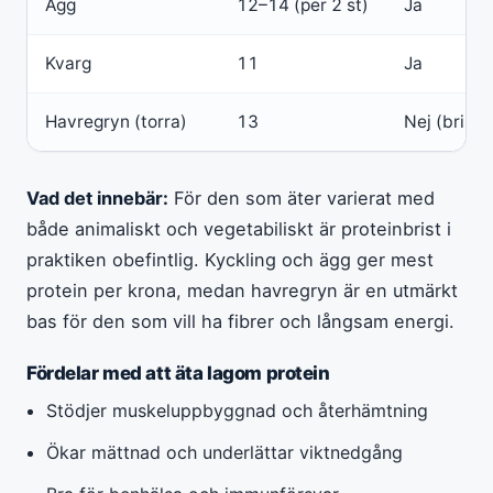
Ägg
12–14 (per 2 st)
Ja
Kvarg
11
Ja
Havregryn (torra)
13
Nej (brist p
Vad det innebär:
För den som äter varierat med
både animaliskt och vegetabiliskt är proteinbrist i
praktiken obefintlig. Kyckling och ägg ger mest
protein per krona, medan havregryn är en utmärkt
bas för den som vill ha fibrer och långsam energi.
Fördelar med att äta lagom protein
Stödjer muskeluppbyggnad och återhämtning
Ökar mättnad och underlättar viktnedgång