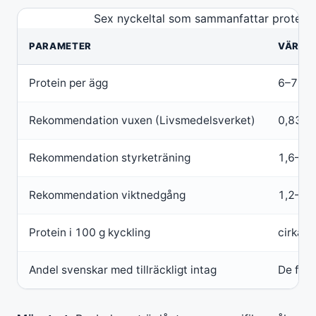
Sex nyckeltal som sammanfattar proteinbe
PARAMETER
VÄRDE
Protein per ägg
6–7 gr
Rekommendation vuxen (Livsmedelsverket)
0,83 g/
Rekommendation styrketräning
1,6–2,2
Rekommendation viktnedgång
1,2–1,6
Protein i 100 g kyckling
cirka 2
Andel svenskar med tillräckligt intag
De fles