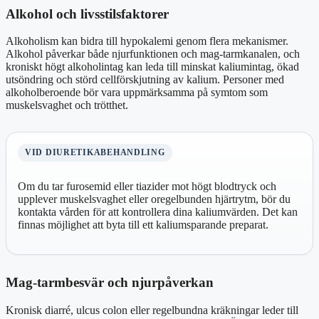
Alkohol och livsstilsfaktorer
Alkoholism kan bidra till hypokalemi genom flera mekanismer.
Alkohol påverkar både njurfunktionen och mag-tarmkanalen, och
kroniskt högt alkoholintag kan leda till minskat kaliumintag, ökad
utsöndring och störd cellförskjutning av kalium. Personer med
alkoholberoende bör vara uppmärksamma på symtom som
muskelsvaghet och trötthet.
VID DIURETIKABEHANDLING
Om du tar furosemid eller tiazider mot högt blodtryck och
upplever muskelsvaghet eller oregelbunden hjärtrytm, bör du
kontakta vården för att kontrollera dina kaliumvärden. Det kan
finnas möjlighet att byta till ett kaliumsparande preparat.
Mag-tarmbesvär och njurpåverkan
Kronisk diarré, ulcus colon eller regelbundna kräkningar leder till