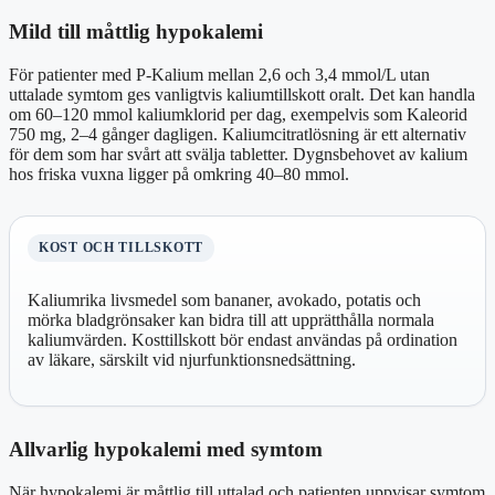
Mild till måttlig hypokalemi
För patienter med P-Kalium mellan 2,6 och 3,4 mmol/L utan
uttalade symtom ges vanligtvis kaliumtillskott oralt. Det kan handla
om 60–120 mmol kaliumklorid per dag, exempelvis som Kaleorid
750 mg, 2–4 gånger dagligen. Kaliumcitratlösning är ett alternativ
för dem som har svårt att svälja tabletter. Dygnsbehovet av kalium
hos friska vuxna ligger på omkring 40–80 mmol.
KOST OCH TILLSKOTT
Kaliumrika livsmedel som bananer, avokado, potatis och
mörka bladgrönsaker kan bidra till att upprätthålla normala
kaliumvärden. Kosttillskott bör endast användas på ordination
av läkare, särskilt vid njurfunktionsnedsättning.
Allvarlig hypokalemi med symtom
När hypokalemi är måttlig till uttalad och patienten uppvisar symtom