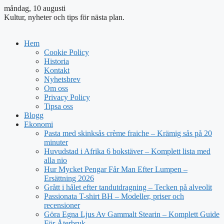
måndag, 10 augusti
Kultur, nyheter och tips för nästa plan.
Hem
Cookie Policy
Historia
Kontakt
Nyhetsbrev
Om oss
Privacy Policy
Tipsa oss
Blogg
Ekonomi
Pasta med skinksås crème fraiche – Krämig sås på 20
minuter
Huvudstad i Afrika 6 bokstäver – Komplett lista med
alla nio
Hur Mycket Pengar Får Man Efter Lumpen –
Ersättning 2026
Grått i hålet efter tandutdragning – Tecken på alveolit
Passionata T-shirt BH – Modeller, priser och
recensioner
Göra Egna Ljus Av Gammalt Stearin – Komplett Guide
För Återbruk