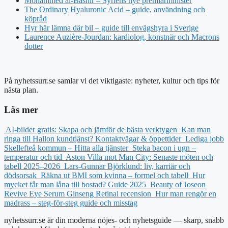
Mohammed al-Bashir – Syriens nye premiärminister
The Ordinary Hyaluronic Acid – guide, användning och
köpråd
Hyr här lämna där bil – guide till envägshyra i Sverige
Laurence Auzière-Jourdan: kardiolog, konstnär och Macrons
dotter
På nyhetssurr.se samlar vi det viktigaste: nyheter, kultur och tips för
nästa plan.
Läs mer
AI-bilder gratis: Skapa och jämför de bästa verktygen
Kan man
ringa till Hallon kundtjänst? Kontaktvägar & öppettider
Lediga jobb
Skellefteå kommun – Hitta alla tjänster
Steka bacon i ugn –
temperatur och tid
Aston Villa mot Man City: Senaste möten och
tabell 2025–2026
Lars-Gunnar Björklund: liv, karriär och
dödsorsak
Räkna ut BMI som kvinna – formel och tabell
Hur
mycket får man låna till bostad? Guide 2025
Beauty of Joseon
Revive Eye Serum Ginseng Retinal recension
Hur man rengör en
madrass – steg-för-steg guide och misstag
nyhetssurr.se är din moderna nöjes- och nyhetsguide — skarp, snabb