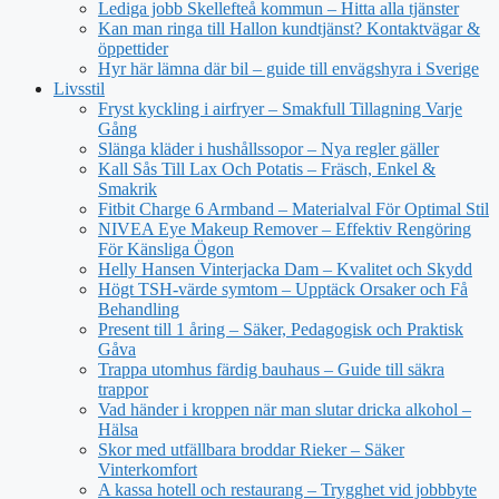
Lediga jobb Skellefteå kommun – Hitta alla tjänster
Kan man ringa till Hallon kundtjänst? Kontaktvägar &
öppettider
Hyr här lämna där bil – guide till envägshyra i Sverige
Livsstil
Fryst kyckling i airfryer – Smakfull Tillagning Varje
Gång
Slänga kläder i hushållssopor – Nya regler gäller
Kall Sås Till Lax Och Potatis – Fräsch, Enkel &
Smakrik
Fitbit Charge 6 Armband – Materialval För Optimal Stil
NIVEA Eye Makeup Remover – Effektiv Rengöring
För Känsliga Ögon
Helly Hansen Vinterjacka Dam – Kvalitet och Skydd
Högt TSH-värde symtom – Upptäck Orsaker och Få
Behandling
Present till 1 åring – Säker, Pedagogisk och Praktisk
Gåva
Trappa utomhus färdig bauhaus – Guide till säkra
trappor
Vad händer i kroppen när man slutar dricka alkohol –
Hälsa
Skor med utfällbara broddar Rieker – Säker
Vinterkomfort
A kassa hotell och restaurang – Trygghet vid jobbbyte