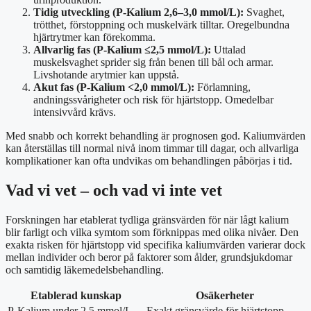
Tidig utveckling (P-Kalium 2,6–3,0 mmol/L):
Svaghet,
trötthet, förstoppning och muskelvärk tilltar. Oregelbundna
hjärtrytmer kan förekomma.
Allvarlig fas (P-Kalium ≤2,5 mmol/L):
Uttalad
muskelsvaghet sprider sig från benen till bål och armar.
Livshotande arytmier kan uppstå.
Akut fas (P-Kalium <2,0 mmol/L):
Förlamning,
andningssvårigheter och risk för hjärtstopp. Omedelbar
intensivvård krävs.
Med snabb och korrekt behandling är prognosen god. Kaliumvärden
kan återställas till normal nivå inom timmar till dagar, och allvarliga
komplikationer kan ofta undvikas om behandlingen påbörjas i tid.
Vad vi vet – och vad vi inte vet
Forskningen har etablerat tydliga gränsvärden för när lågt kalium
blir farligt och vilka symtom som förknippas med olika nivåer. Den
exakta risken för hjärtstopp vid specifika kaliumvärden varierar dock
mellan individer och beror på faktorer som ålder, grundsjukdomar
och samtidig läkemedelsbehandling.
Etablerad kunskap
Osäkerheter
P-Kalium under 2,5 mmol/L
Exakt gränsvärde för hjärtstopp