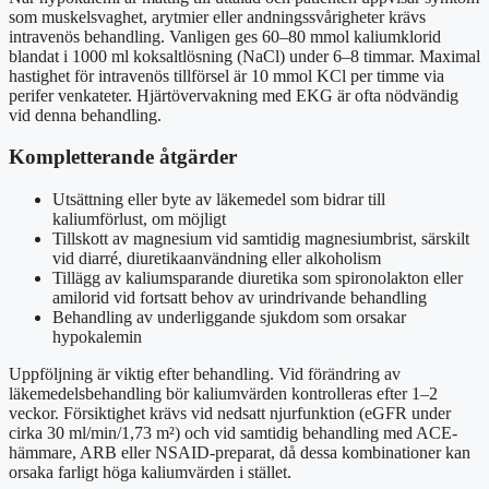
som muskelsvaghet, arytmier eller andningssvårigheter krävs
intravenös behandling. Vanligen ges 60–80 mmol kaliumklorid
blandat i 1000 ml koksaltlösning (NaCl) under 6–8 timmar. Maximal
hastighet för intravenös tillförsel är 10 mmol KCl per timme via
perifer venkateter. Hjärtövervakning med EKG är ofta nödvändig
vid denna behandling.
Kompletterande åtgärder
Utsättning eller byte av läkemedel som bidrar till
kaliumförlust, om möjligt
Tillskott av magnesium vid samtidig magnesiumbrist, särskilt
vid diarré, diuretikaanvändning eller alkoholism
Tillägg av kaliumsparande diuretika som spironolakton eller
amilorid vid fortsatt behov av urindrivande behandling
Behandling av underliggande sjukdom som orsakar
hypokalemin
Uppföljning är viktig efter behandling. Vid förändring av
läkemedelsbehandling bör kaliumvärden kontrolleras efter 1–2
veckor. Försiktighet krävs vid nedsatt njurfunktion (eGFR under
cirka 30 ml/min/1,73 m²) och vid samtidig behandling med ACE-
hämmare, ARB eller NSAID-preparat, då dessa kombinationer kan
orsaka farligt höga kaliumvärden i stället.