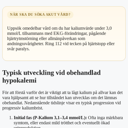
NÄR SKA DU SÖKA AKUT VÅRD?
Uppsök omedelbar vård om du har kaliumvärde under 3,0
mmol/L tillsammans med EKG-förändringar, pågående
hjärtrytmstörning eller allmänpåverkan som
andningssvårigheter. Ring 112 vid tecken på hjärtstopp eller
svår paralys.
Typisk utveckling vid obehandlad
hypokalemi
För att förstå varför det är viktigt att ta lågt kalium på allvar kan det
vara hjälpsamt att se hur tillståndet kan utvecklas om det lämnas
obehandlat. Nedanstående tidslinje visar en typisk progression vid
progressiv kaliumbrist.
Initial fas (P-Kalium 3,1–3,4 mmol/L):
Ofta inga märkbara
symtom, eller endast mild trötthet och eventuellt ökad
urinproduktion.