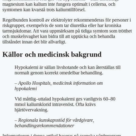
magnesium kan kalium inte fungera optimalt i cellerna, och
symtomen kan kvarstå trots kaliumtillförsel.
Regelbunden kontroll av elektrolyter rekommenderas för personer i
riskgrupper, exempelvis de som tar diuretika eller har kroniska
tarmsjukdomar. Att vara uppmärksam på tidiga symtom som trötthet
och muskelsvaghet kan bidra till att upptäcka och behandla
tillståndet innan det blir allvarligt.
Källor och medicinsk bakgrund
Hypokalemi är sällan livshotande och kan återställas till
normalt genom korrekt omedelbar behandling.
– Apollo Hospitals, medicinsk information om
hypokalemi
Vid måttlig–uttalad hypokalemi ges vanligtvis 60–80
mmol kaliumklorid intravenöst. Ofta krävs
hjärtövervakning.
– Regionala kunskapsstöd för vårdgivare,
behandlingsrekommendationer
Informationen i denna artikel baseras på svenska vårdprogram,