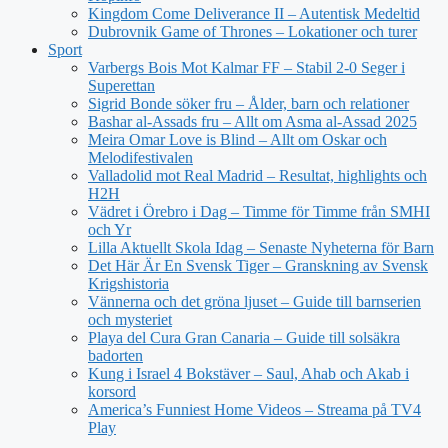
Kingdom Come Deliverance II – Autentisk Medeltid
Dubrovnik Game of Thrones – Lokationer och turer
Sport
Varbergs Bois Mot Kalmar FF – Stabil 2-0 Seger i
Superettan
Sigrid Bonde söker fru – Ålder, barn och relationer
Bashar al-Assads fru – Allt om Asma al-Assad 2025
Meira Omar Love is Blind – Allt om Oskar och
Melodifestivalen
Valladolid mot Real Madrid – Resultat, highlights och
H2H
Vädret i Örebro i Dag – Timme för Timme från SMHI
och Yr
Lilla Aktuellt Skola Idag – Senaste Nyheterna för Barn
Det Här Är En Svensk Tiger – Granskning av Svensk
Krigshistoria
Vännerna och det gröna ljuset – Guide till barnserien
och mysteriet
Playa del Cura Gran Canaria – Guide till solsäkra
badorten
Kung i Israel 4 Bokstäver – Saul, Ahab och Akab i
korsord
America’s Funniest Home Videos – Streama på TV4
Play