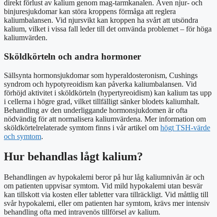
direkt förlust av kalium genom mag-tarmkanalen. Även njur- och
binjuresjukdomar kan störa kroppens förmåga att reglera
kaliumbalansen. Vid njursvikt kan kroppen ha svårt att utsöndra
kalium, vilket i vissa fall leder till det omvända problemet – för höga
kaliumvärden.
Sköldkörteln och andra hormoner
Sällsynta hormonsjukdomar som hyperaldosteronism, Cushings
syndrom och hypotyreoidism kan påverka kaliumbalansen. Vid
förhöjd aktivitet i sköldkörteln (hypertyreoidism) kan kalium tas upp
i cellerna i högre grad, vilket tillfälligt sänker blodets kaliumhalt.
Behandling av den underliggande hormonsjukdomen är ofta
nödvändig för att normalisera kaliumvärdena. Mer information om
sköldkörtelrelaterade symtom finns i vår artikel om
högt TSH-värde
och symtom
.
Hur behandlas lågt kalium?
Behandlingen av hypokalemi beror på hur låg kaliumnivån är och
om patienten uppvisar symtom. Vid mild hypokalemi utan besvär
kan tillskott via kosten eller tabletter vara tillräckligt. Vid måttlig till
svår hypokalemi, eller om patienten har symtom, krävs mer intensiv
behandling ofta med intravenös tillförsel av kalium.