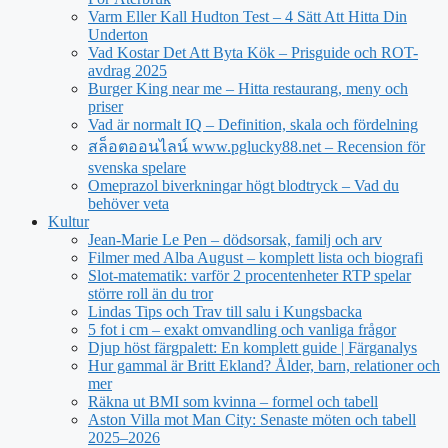
Varm Eller Kall Hudton Test – 4 Sätt Att Hitta Din
Underton
Vad Kostar Det Att Byta Kök – Prisguide och ROT-
avdrag 2025
Burger King near me – Hitta restaurang, meny och
priser
Vad är normalt IQ – Definition, skala och fördelning
สล็อตออนไลน์ www.pglucky88.net – Recension för
svenska spelare
Omeprazol biverkningar högt blodtryck – Vad du
behöver veta
Kultur
Jean‑Marie Le Pen – dödsorsak, familj och arv
Filmer med Alba August – komplett lista och biografi
Slot-matematik: varför 2 procentenheter RTP spelar
större roll än du tror
Lindas Tips och Trav till salu i Kungsbacka
5 fot i cm – exakt omvandling och vanliga frågor
Djup höst färgpalett: En komplett guide | Färganalys
Hur gammal är Britt Ekland? Ålder, barn, relationer och
mer
Räkna ut BMI som kvinna – formel och tabell
Aston Villa mot Man City: Senaste möten och tabell
2025–2026