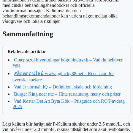
medicinska behandlingshandböcker och officiella
vårdinformationssajter. Kaliumvärden och
behandlingsrekommendationer kan variera något mellan olika
vårdgivare och lokala riktlinjer.
Sammanfattning
Relaterade artiklar
Omeprazol biverkningar högt blodtryck – Vad du behöver
veta
สล็อตออนไลน์ www.pglucky88.net – Recension för
svenska spelare
Vad är normalt IQ – Definition, skala och fördelning
Burger King near me – Hitta restaurang, meny och priser
Vad Kostar Det Att Byta Kök – Prisguide och ROT-avdrag
2025
Lågt kalium blir farligt när P-Kalium sjunker under 2,5 mmol/L, och
vid nivåer under 2,0 mmol/L räknas tillståndet som akut livshotande.