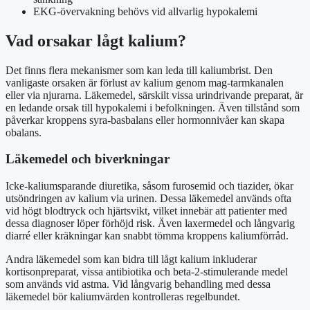
EKG-övervakning behövs vid allvarlig hypokalemi
Vad orsakar lågt kalium?
Det finns flera mekanismer som kan leda till kaliumbrist. Den
vanligaste orsaken är förlust av kalium genom mag-tarmkanalen
eller via njurarna. Läkemedel, särskilt vissa urindrivande preparat, är
en ledande orsak till hypokalemi i befolkningen. Även tillstånd som
påverkar kroppens syra-basbalans eller hormonnivåer kan skapa
obalans.
Läkemedel och biverkningar
Icke-kaliumsparande diuretika, såsom furosemid och tiazider, ökar
utsöndringen av kalium via urinen. Dessa läkemedel används ofta
vid högt blodtryck och hjärtsvikt, vilket innebär att patienter med
dessa diagnoser löper förhöjd risk. Även laxermedel och långvarig
diarré eller kräkningar kan snabbt tömma kroppens kaliumförråd.
Andra läkemedel som kan bidra till lågt kalium inkluderar
kortisonpreparat, vissa antibiotika och beta-2-stimulerande medel
som används vid astma. Vid långvarig behandling med dessa
läkemedel bör kaliumvärden kontrolleras regelbundet.