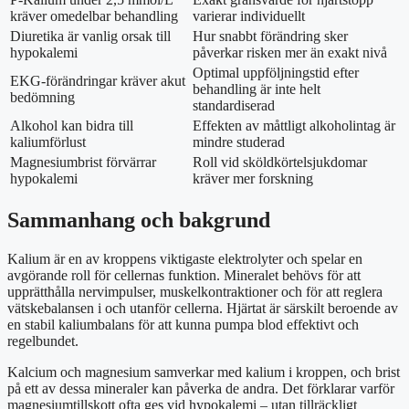
kräver omedelbar behandling
varierar individuellt
Diuretika är vanlig orsak till
Hur snabbt förändring sker
hypokalemi
påverkar risken mer än exakt nivå
Optimal uppföljningstid efter
EKG-förändringar kräver akut
behandling är inte helt
bedömning
standardiserad
Alkohol kan bidra till
Effekten av måttligt alkoholintag är
kaliumförlust
mindre studerad
Magnesiumbrist förvärrar
Roll vid sköldkörtelsjukdomar
hypokalemi
kräver mer forskning
Sammanhang och bakgrund
Kalium är en av kroppens viktigaste elektrolyter och spelar en
avgörande roll för cellernas funktion. Mineralet behövs för att
upprätthålla nervimpulser, muskelkontraktioner och för att reglera
vätskebalansen i och utanför cellerna. Hjärtat är särskilt beroende av
en stabil kaliumbalans för att kunna pumpa blod effektivt och
regelbundet.
Kalcium och magnesium samverkar med kalium i kroppen, och brist
på ett av dessa mineraler kan påverka de andra. Det förklarar varför
magnesiumtillskott ofta ges vid hypokalemi – utan tillräckligt