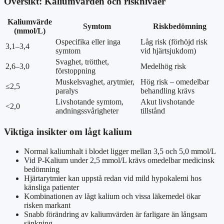
Översikt: Kaliumvärden och risknivåer
Kaliumvärde
Symtom
Riskbedömning
(mmol/L)
Ospecifika eller inga
Låg risk (förhöjd risk
3,1–3,4
symtom
vid hjärtsjukdom)
Svaghet, trötthet,
2,6–3,0
Medelhög risk
förstoppning
Muskelsvaghet, arytmier,
Hög risk – omedelbar
≤2,5
paralys
behandling krävs
Livshotande symtom,
Akut livshotande
<2,0
andningssvårigheter
tillstånd
Viktiga insikter om lågt kalium
Normal kaliumhalt i blodet ligger mellan 3,5 och 5,0 mmol/L
Vid P-Kalium under 2,5 mmol/L krävs omedelbar medicinsk
bedömning
Hjärtarytmier kan uppstå redan vid mild hypokalemi hos
känsliga patienter
Kombinationen av lågt kalium och vissa läkemedel ökar
risken markant
Snabb förändring av kaliumvärden är farligare än långsam
sänkning