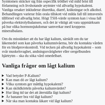
Symtomen sträcker sig från ospecifik trötthet vid mild brist till
förlamning och livshotande arytmier vid allvarlig hypokalemi.
Vanliga orsaker inkluderar diuretika, diarré, kräkningar och alkohol.
Behandlingen varierar från orala tillskott vid milda fall till intravenös
tillförsel vid allvarlig brist. Högt TSH-värde symtom kan i vissa fall
påverka elektrolytbalansen, och det är viktigt att vara uppmärksam
på hur olika hormonsjukdomar samverkar med kroppens
mineralbalans.
Om du misstänker att du har lågt kalium, särskilt om du tar
läkemedel som kan påverka kaliumnivåerna, bör du kontakta vården
för en blodprovskontroll. Vid tecken på allvarlig hypokalemi – som
svår muskelsvaghet, andningssvårigheter eller oregelbunden
hjärtrytm – ska du söka vård omedelbart.
Vanliga frågor om lågt kalium
Vad betyder P-Kalium?
Kan man dö av lågt kalium?
Vilka symtom ger måttlig hypokalemi?
Kan sköldkörteln påverka kaliumvärdet?
Hur lång tid tar det att återställa lågt kalium?
Är bananer bra vid lågt kalium?
När ska man kontakta läkare vid lågt kalium?