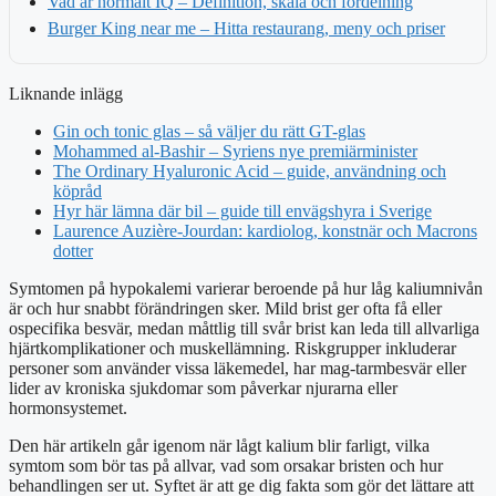
Vad är normalt IQ – Definition, skala och fördelning
Burger King near me – Hitta restaurang, meny och priser
Liknande inlägg
Gin och tonic glas – så väljer du rätt GT-glas
Mohammed al-Bashir – Syriens nye premiärminister
The Ordinary Hyaluronic Acid – guide, användning och
köpråd
Hyr här lämna där bil – guide till envägshyra i Sverige
Laurence Auzière-Jourdan: kardiolog, konstnär och Macrons
dotter
Symtomen på hypokalemi varierar beroende på hur låg kaliumnivån
är och hur snabbt förändringen sker. Mild brist ger ofta få eller
ospecifika besvär, medan måttlig till svår brist kan leda till allvarliga
hjärtkomplikationer och muskellämning. Riskgrupper inkluderar
personer som använder vissa läkemedel, har mag-tarmbesvär eller
lider av kroniska sjukdomar som påverkar njurarna eller
hormonsystemet.
Den här artikeln går igenom när lågt kalium blir farligt, vilka
symtom som bör tas på allvar, vad som orsakar bristen och hur
behandlingen ser ut. Syftet är att ge dig fakta som gör det lättare att