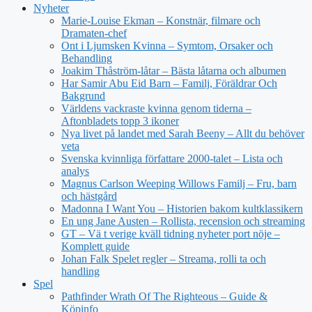
Nyheter
Marie-Louise Ekman – Konstnär, filmare och
Dramaten-chef
Ont i Ljumsken Kvinna – Symtom, Orsaker och
Behandling
Joakim Thåström-låtar – Bästa låtarna och albumen
Har Samir Abu Eid Barn – Familj, Föräldrar Och
Bakgrund
Världens vackraste kvinna genom tiderna –
Aftonbladets topp 3 ikoner
Nya livet på landet med Sarah Beeny – Allt du behöver
veta
Svenska kvinnliga författare 2000-talet – Lista och
analys
Magnus Carlson Weeping Willows Familj – Fru, barn
och hästgård
Madonna I Want You – Historien bakom kultklassikern
En ung Jane Austen – Rollista, recension och streaming
GT – Vä t verige kväll tidning nyheter port nöje –
Komplett guide
Johan Falk Spelet regler – Streama, rolli ta och
handling
Spel
Pathfinder Wrath Of The Righteous – Guide &
Köpinfo