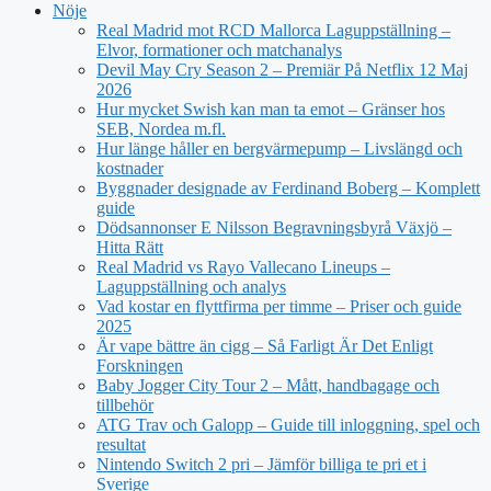
Nöje
Real Madrid mot RCD Mallorca Laguppställning –
Elvor, formationer och matchanalys
Devil May Cry Season 2 – Premiär På Netflix 12 Maj
2026
Hur mycket Swish kan man ta emot – Gränser hos
SEB, Nordea m.fl.
Hur länge håller en bergvärmepump – Livslängd och
kostnader
Byggnader designade av Ferdinand Boberg – Komplett
guide
Dödsannonser E Nilsson Begravningsbyrå Växjö –
Hitta Rätt
Real Madrid vs Rayo Vallecano Lineups –
Laguppställning och analys
Vad kostar en flyttfirma per timme – Priser och guide
2025
Är vape bättre än cigg – Så Farligt Är Det Enligt
Forskningen
Baby Jogger City Tour 2 – Mått, handbagage och
tillbehör
ATG Trav och Galopp – Guide till inloggning, spel och
resultat
Nintendo Switch 2 pri – Jämför billiga te pri et i
Sverige