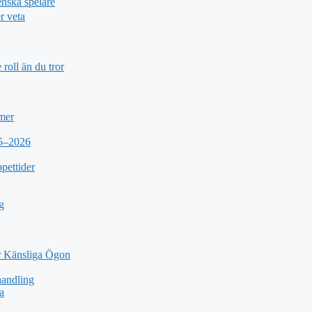
nska spelare
r veta
roll än du tror
 mer
25–2026
pettider
g
 Känsliga Ögon
andling
a