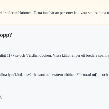
d år efter infektionen. Detta innebär att personer kan vara smittsamma und
lopp?
 enligt 1177.se och Vårdhandboken. Vissa källor anger ett bredare spann 
llna lymfkörtlar, svår halsont och extrem trötthet. Förstorad mjälte oc
r)