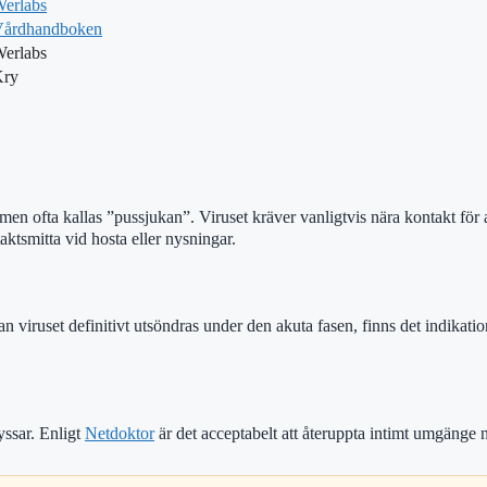
erlabs
årdhandboken
erlabs
Kry
men ofta kallas ”pussjukan”. Viruset kräver vanligtvis nära kontakt för a
aktsmitta vid hosta eller nysningar.
n viruset definitivt utsöndras under den akuta fasen, finns det indikat
ssar. Enligt
Netdoktor
är det acceptabelt att återuppta intimt umgänge n