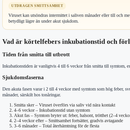
UTDRAGEN SMITTSAMHET
Viruset kan utsöndras intermittet i saliven månader eller till och me
betydligt lägre än under akut sjukdom.
Vad är körtelfebers inkubationstid och för
Tiden från smitta till utbrott
Inkubationstiden är vanligtvis 4 till 6 veckor från smitta till symtom,
Sjukdomsfaserna
Den akuta fasen varar i 2 till 4 veckor med symtom som hög feber, svu
månader, särskilt hos tonåringar.
Smitta sker
– Viruset överförs via saliv vid nära kontakt
4–6 veckor
– Inkubationstid utan symtom
Akut fas
– Symtom bryter ut: feber, halsont, trötthet (2–4 vecko
2–4 veckor efter
– Smittsamhet fortsätter, gradvis avtagande
3–6 månader
– Total återhämtning för de flesta