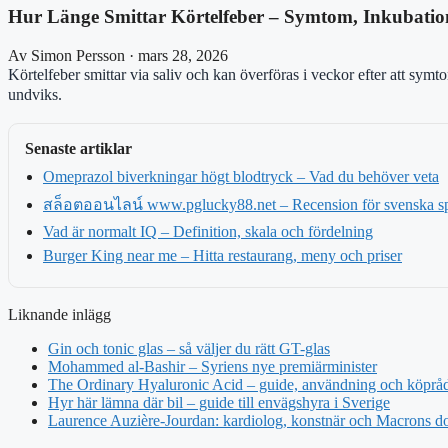
Hur Länge Smittar Körtelfeber – Symtom, Inkubati
Av Simon Persson · mars 28, 2026
Körtelfeber smittar via saliv och kan överföras i veckor efter att sym
undviks.
Senaste artiklar
Omeprazol biverkningar högt blodtryck – Vad du behöver veta
สล็อตออนไลน์ www.pglucky88.net – Recension för svenska sp
Vad är normalt IQ – Definition, skala och fördelning
Burger King near me – Hitta restaurang, meny och priser
Liknande inlägg
Gin och tonic glas – så väljer du rätt GT-glas
Mohammed al-Bashir – Syriens nye premiärminister
The Ordinary Hyaluronic Acid – guide, användning och köprå
Hyr här lämna där bil – guide till envägshyra i Sverige
Laurence Auzière-Jourdan: kardiolog, konstnär och Macrons do