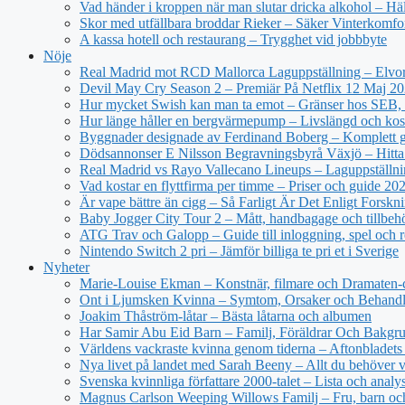
Vad händer i kroppen när man slutar dricka alkohol – Hä
Skor med utfällbara broddar Rieker – Säker Vinterkomfo
A kassa hotell och restaurang – Trygghet vid jobbbyte
Nöje
Real Madrid mot RCD Mallorca Laguppställning – Elvor
Devil May Cry Season 2 – Premiär På Netflix 12 Maj 2
Hur mycket Swish kan man ta emot – Gränser hos SEB, 
Hur länge håller en bergvärmepump – Livslängd och kos
Byggnader designade av Ferdinand Boberg – Komplett 
Dödsannonser E Nilsson Begravningsbyrå Växjö – Hitta
Real Madrid vs Rayo Vallecano Lineups – Laguppställni
Vad kostar en flyttfirma per timme – Priser och guide 20
Är vape bättre än cigg – Så Farligt Är Det Enligt Forskn
Baby Jogger City Tour 2 – Mått, handbagage och tillbeh
ATG Trav och Galopp – Guide till inloggning, spel och r
Nintendo Switch 2 pri – Jämför billiga te pri et i Sverige
Nyheter
Marie-Louise Ekman – Konstnär, filmare och Dramaten-
Ont i Ljumsken Kvinna – Symtom, Orsaker och Behandl
Joakim Thåström-låtar – Bästa låtarna och albumen
Har Samir Abu Eid Barn – Familj, Föräldrar Och Bakgr
Världens vackraste kvinna genom tiderna – Aftonbladets 
Nya livet på landet med Sarah Beeny – Allt du behöver v
Svenska kvinnliga författare 2000-talet – Lista och analy
Magnus Carlson Weeping Willows Familj – Fru, barn oc