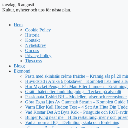
torsdag, 6 augusti
Kultur, nyheter och tips för nästa plan.
Hem
Cookie Policy
Historia
Kontakt
Nyhetsbrev
Om oss
Privacy Policy
Tipsa oss
Blogg
Ekonomi
Pasta med skinksås crème fraiche – Krämig sås på 20 mi
Huvudstad i Afrika 6 bokstäver – Komplett lista med alla
Hur Mycket Pengar Får Man Efter Lumpen – Ersättning
Grått i hålet efter tandutdragning – Tecken på alveolit
Passionata T-shirt BH – Modeller, priser och recensioner
Göra Egna Ljus Av Gammalt Stearin – Komplett Guide 
Varm Eller Kall Hudton Test – 4 Sätt Att Hitta Din Unde
Vad Kostar Det Att Byta Kök – Prisguide och ROT-avd
Burger King near me – Hitta restaurang, meny och priser
Vad är normalt IQ – Definition, skala och fördelning