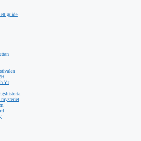
ett guide
ettan
stivalen
H2H
ch Yr
gshistoria
 mysteriet
en
rd
y