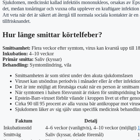
Sjukdomen, medicinskt kallad infektiös mononukleos, orsakas av Epst
det, medan tonåringar och vuxna ofta upplever en kraftigare infektion 
Att veta när det är säkert att återgå till normala sociala kontakter är
tillfrisknandet.
Hur länge smittar körtelfeber?
Smittsamhet:
Flera veckor efter symtom, virus kan kvarstå upp till 
Inkubation:
4–10 veckor
Primär smitta:
Saliv (kyssar)
Behandling:
Symtomlindring, vila
Smittsamheten är som störst under den akuta sjukdomsfasen
Viruset kan utsöndras periodvis i månader eller år efter infektio
Det är inte möjligt att förutsäga exakt när en person är smittsam
När symtomen i halsen försvunnit är risken för smittspridning be
Epstein-Barr-viruset förblir vilande i kroppen livet ut efter ge
Cirka 90 till 95 procent av alla vuxna bär antikroppar mot virus
Sjukdomen läker av sig själv utan specifik medicinsk behandli
Faktum
Detalj
Inkubationstid
4–6 veckor (vanligtvis), 4–10 veckor (möjligt)
1
Smittväg
Saliv (kyssar, delade föremål)
1