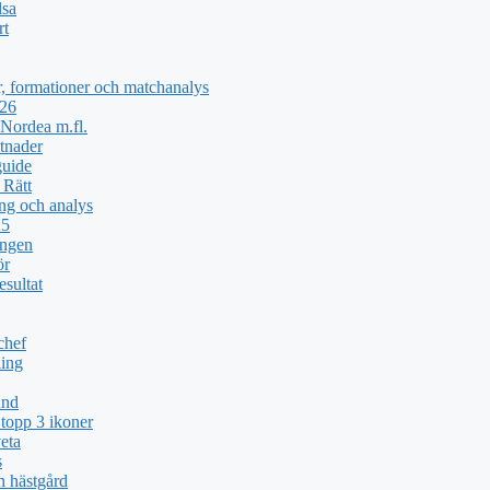
lsa
rt
, formationer och matchanalys
026
Nordea m.fl.
tnader
guide
 Rätt
ng och analys
25
ingen
ör
esultat
chef
ing
und
topp 3 ikoner
eta
s
h hästgård