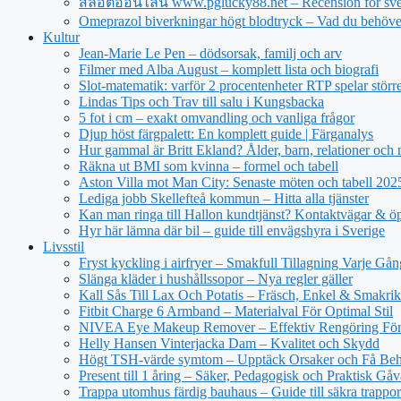
สล็อตออนไลน์ www.pglucky88.net – Recension för sve
Omeprazol biverkningar högt blodtryck – Vad du behöve
Kultur
Jean‑Marie Le Pen – dödsorsak, familj och arv
Filmer med Alba August – komplett lista och biografi
Slot-matematik: varför 2 procentenheter RTP spelar större 
Lindas Tips och Trav till salu i Kungsbacka
5 fot i cm – exakt omvandling och vanliga frågor
Djup höst färgpalett: En komplett guide | Färganalys
Hur gammal är Britt Ekland? Ålder, barn, relationer och
Räkna ut BMI som kvinna – formel och tabell
Aston Villa mot Man City: Senaste möten och tabell 20
Lediga jobb Skellefteå kommun – Hitta alla tjänster
Kan man ringa till Hallon kundtjänst? Kontaktvägar & öp
Hyr här lämna där bil – guide till envägshyra i Sverige
Livsstil
Fryst kyckling i airfryer – Smakfull Tillagning Varje Gån
Slänga kläder i hushållssopor – Nya regler gäller
Kall Sås Till Lax Och Potatis – Fräsch, Enkel & Smakrik
Fitbit Charge 6 Armband – Materialval För Optimal Stil
NIVEA Eye Makeup Remover – Effektiv Rengöring För
Helly Hansen Vinterjacka Dam – Kvalitet och Skydd
Högt TSH-värde symtom – Upptäck Orsaker och Få Beh
Present till 1 åring – Säker, Pedagogisk och Praktisk Gåv
Trappa utomhus färdig bauhaus – Guide till säkra trappor