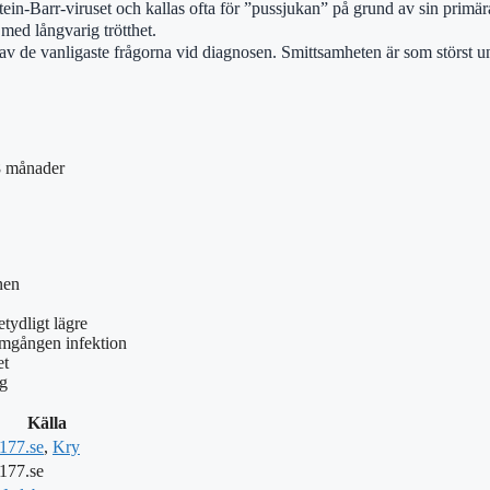
ein-Barr-viruset och kallas ofta för ”pussjukan” på grund av sin prim
med långvarig trötthet.
 en av de vanligaste frågorna vid diagnosen. Smittsamheten är som störst 
18 månader
nen
tydligt lägre
nomgången infektion
et
ng
Källa
177.se
,
Kry
177.se