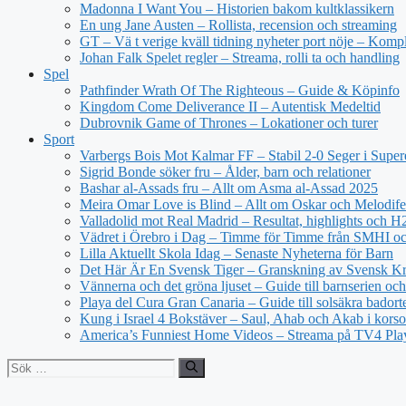
Madonna I Want You – Historien bakom kultklassikern
En ung Jane Austen – Rollista, recension och streaming
GT – Vä t verige kväll tidning nyheter port nöje – Kompl
Johan Falk Spelet regler – Streama, rolli ta och handling
Spel
Pathfinder Wrath Of The Righteous – Guide & Köpinfo
Kingdom Come Deliverance II – Autentisk Medeltid
Dubrovnik Game of Thrones – Lokationer och turer
Sport
Varbergs Bois Mot Kalmar FF – Stabil 2-0 Seger i Super
Sigrid Bonde söker fru – Ålder, barn och relationer
Bashar al-Assads fru – Allt om Asma al-Assad 2025
Meira Omar Love is Blind – Allt om Oskar och Melodife
Valladolid mot Real Madrid – Resultat, highlights och 
Vädret i Örebro i Dag – Timme för Timme från SMHI o
Lilla Aktuellt Skola Idag – Senaste Nyheterna för Barn
Det Här Är En Svensk Tiger – Granskning av Svensk Kri
Vännerna och det gröna ljuset – Guide till barnserien och
Playa del Cura Gran Canaria – Guide till solsäkra badort
Kung i Israel 4 Bokstäver – Saul, Ahab och Akab i korso
America’s Funniest Home Videos – Streama på TV4 Pla
Sök
efter: