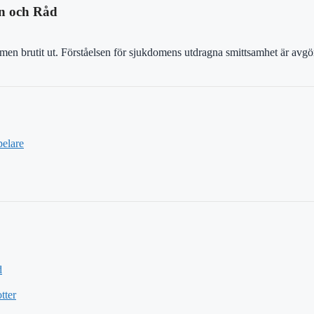
on och Råd
tomen brutit ut. Förståelsen för sjukdomens utdragna smittsamhet är avg
elare
d
tter