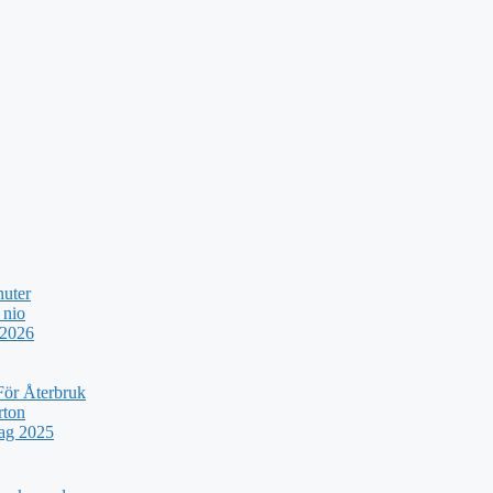
nuter
 nio
 2026
För Återbruk
rton
rag 2025