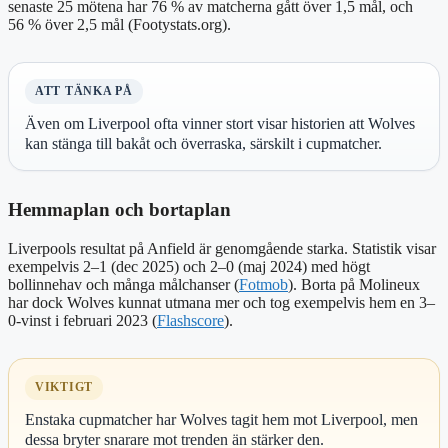
senaste 25 mötena har 76 % av matcherna gått över 1,5 mål, och
56 % över 2,5 mål (Footystats.org).
ATT TÄNKA PÅ
Även om Liverpool ofta vinner stort visar historien att Wolves
kan stänga till bakåt och överraska, särskilt i cupmatcher.
Hemmaplan och bortaplan
Liverpools resultat på Anfield är genomgående starka. Statistik visar
exempelvis 2–1 (dec 2025) och 2–0 (maj 2024) med högt
bollinnehav och många målchanser (
Fotmob
). Borta på Molineux
har dock Wolves kunnat utmana mer och tog exempelvis hem en 3–
0-vinst i februari 2023 (
Flashscore
).
VIKTIGT
Enstaka cupmatcher har Wolves tagit hem mot Liverpool, men
dessa bryter snarare mot trenden än stärker den.