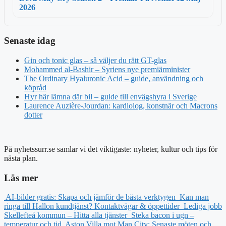
2026
Senaste idag
Gin och tonic glas – så väljer du rätt GT-glas
Mohammed al-Bashir – Syriens nye premiärminister
The Ordinary Hyaluronic Acid – guide, användning och
köpråd
Hyr här lämna där bil – guide till envägshyra i Sverige
Laurence Auzière-Jourdan: kardiolog, konstnär och Macrons
dotter
På nyhetssurr.se samlar vi det viktigaste: nyheter, kultur och tips för
nästa plan.
Läs mer
AI-bilder gratis: Skapa och jämför de bästa verktygen
Kan man
ringa till Hallon kundtjänst? Kontaktvägar & öppettider
Lediga jobb
Skellefteå kommun – Hitta alla tjänster
Steka bacon i ugn –
temperatur och tid
Aston Villa mot Man City: Senaste möten och