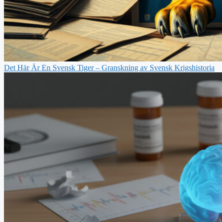
Det Här Är En Svensk Tiger – Granskning av Svensk Krigshistoria