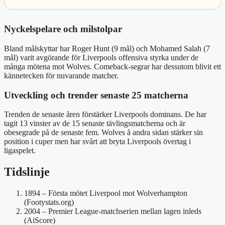
Nyckelspelare och milstolpar
Bland målskyttar har Roger Hunt (9 mål) och Mohamed Salah (7
mål) varit avgörande för Liverpools offensiva styrka under de
många mötena mot Wolves. Comeback-segrar har dessutom blivit ett
kännetecken för nuvarande matcher.
Utveckling och trender senaste 25 matcherna
Trenden de senaste åren förstärker Liverpools dominans. De har
tagit 13 vinster av de 15 senaste tävlingsmatcherna och är
obesegrade på de senaste fem. Wolves å andra sidan stärker sin
position i cuper men har svårt att bryta Liverpools övertag i
ligaspelet.
Tidslinje
1894
– Första mötet Liverpool mot Wolverhampton
(Footystats.org)
2004
– Premier League-matchserien mellan lagen inleds
(AiScore)