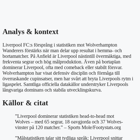
Analys & kontext
Liverpool FC:s försprång i statistiken mot Wolverhampton
Wanderers förstärks när man delar upp resultat i hemma- och
bortamatcher. På Anfield är Liverpool nästintill övermäktiga, med
frekventa segrar och hög målproduktion. Även på bortaplan
dominerar Liverpool, ofta med comeback eller stabilt försvar.
Wolverhampton har visat defensiv disciplin och förmåga till
överraskande cupinsatser, men har svårt att bryta Liverpools rytm i
ligaspelet. Samtliga officiella datakällor understryker Liverpools
långvariga dominans och stabila utvecklingskurva.
Källor & citat
”Liverpool dominerar statistiken head-to-head mot
Wolves – med 65 segrar, 18 oavgjorda och 37 Wolves-
vinster på 120 matcher.” – Sports Mole/Footystats.org
”Målstatistiken talar sitt tydliga språk: Liverpool snittar