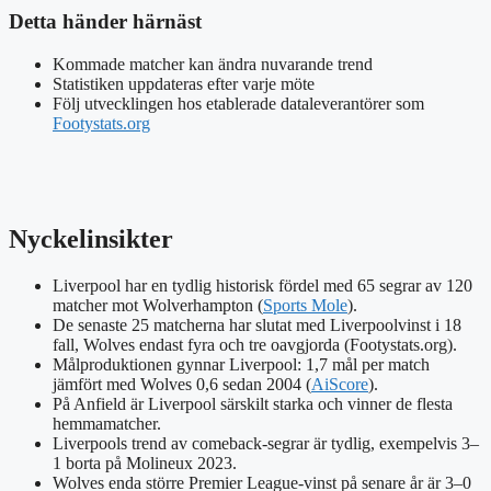
Detta händer härnäst
Kommade matcher kan ändra nuvarande trend
Statistiken uppdateras efter varje möte
Följ utvecklingen hos etablerade dataleverantörer som
Footystats.org
Nyckelinsikter
Liverpool har en tydlig historisk fördel med 65 segrar av 120
matcher mot Wolverhampton (
Sports Mole
).
De senaste 25 matcherna har slutat med Liverpoolvinst i 18
fall, Wolves endast fyra och tre oavgjorda (Footystats.org).
Målproduktionen gynnar Liverpool: 1,7 mål per match
jämfört med Wolves 0,6 sedan 2004 (
AiScore
).
På Anfield är Liverpool särskilt starka och vinner de flesta
hemmamatcher.
Liverpools trend av comeback-segrar är tydlig, exempelvis 3–
1 borta på Molineux 2023.
Wolves enda större Premier League-vinst på senare år är 3–0