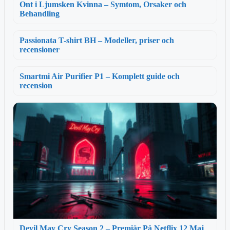
Ont i Ljumsken Kvinna – Symtom, Orsaker och
Behandling
Passionata T-shirt BH – Modeller, priser och
recensioner
Smartmi Air Purifier P1 – Komplett guide och
recension
Devil May Cry Season 2 – Premiär På Netflix 12 Maj