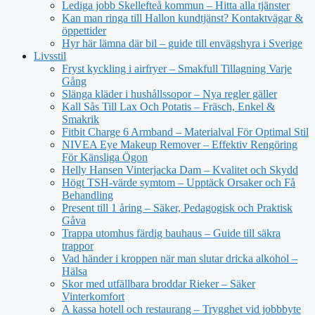
Lediga jobb Skellefteå kommun – Hitta alla tjänster
Kan man ringa till Hallon kundtjänst? Kontaktvägar &
öppettider
Hyr här lämna där bil – guide till envägshyra i Sverige
Livsstil
Fryst kyckling i airfryer – Smakfull Tillagning Varje
Gång
Slänga kläder i hushållssopor – Nya regler gäller
Kall Sås Till Lax Och Potatis – Fräsch, Enkel &
Smakrik
Fitbit Charge 6 Armband – Materialval För Optimal Stil
NIVEA Eye Makeup Remover – Effektiv Rengöring
För Känsliga Ögon
Helly Hansen Vinterjacka Dam – Kvalitet och Skydd
Högt TSH-värde symtom – Upptäck Orsaker och Få
Behandling
Present till 1 åring – Säker, Pedagogisk och Praktisk
Gåva
Trappa utomhus färdig bauhaus – Guide till säkra
trappor
Vad händer i kroppen när man slutar dricka alkohol –
Hälsa
Skor med utfällbara broddar Rieker – Säker
Vinterkomfort
A kassa hotell och restaurang – Trygghet vid jobbbyte