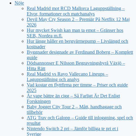
Nöje
Real Madrid mot RCD Mallorca Laguppställning –
Elvor, formationer och matchanalys
Devil May Cry Season 2 – Premiär På Netflix 12 Maj
2026
Hur mycket Swish kan man ta emot – Gränser hos
SEB, Nordea m.fl.
Hur länge håller en bergvärmepump – Livslängd och
kostnader
Byggnader designade av Ferdinand Boberg – Komplett
guide
Dödsannonser E Nilsson Begravningsbyrå Växjö –
Hitta Rätt
Real Madrid vs Rayo Vallecano Lineups –
Laguppställning och analys
Vad kostar en flyttfirma per timme – Priser och guide
2025
Är vape bättre än cigg – Så Farligt Är Det Enligt
Forskningen
Baby Jogger City Tour 2 – Mått, handbagage och
tillbehör
ATG Trav och Galopp – Guide till inloggning, spel och
resultat
Nintendo Switch 2 pri – Jämför billiga te pri et i
Sverige