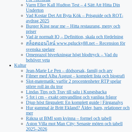
Varm Eller Kall Hudton Test – 4 Sätt Att Hitta Din
Underton
Vad Kostar Det Att Byta Kök – Prisguide och ROT-
avdrag 2025
Burger King near me – Hitta restaurang, meny och
priser
Vad är normalt IQ – Definition, skala och fördelning
สล็อตออนไลน์ www.pglucky88.net – Recension för
svenska spelare
Omeprazol biverkningar högt blodtryck – Vad du
behöver veta
Kultur
Jean‑Marie Le Pen – dödsorsak, familj och arv
Filmer med Alba August – komplett lista och biografi
Slot-matematik: varför 2 procentenheter RTP spelar
större roll än du tror
Lindas Tips och Trav till salu i Kungsbacka
5 fot i cm – exakt omvandling och vanliga frågor
Djup höst färgpalett: En komplett guide | Färganalys
Hur gammal är Britt Ekland? Ålder, barn, relationer och
mer
Räkna ut BMI som kvinna – formel och tabell
Aston Villa mot Man City: Senaste möten och tabell
2025–2026