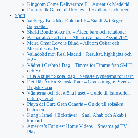
Kingdom Come Deliverance II – Autentisk Medeltid
Dubrovnik Game of Thrones – Lokationer och turer
Sport
Varbergs Bois Mot Kalmar FF – Stabil 2-0 Seger i
Superettan
Sigrid Bonde söker fru – Ålder, barn och relationer
Bashar al-Assads fru – Allt om Asma al-Assad 2025
Meira Omar Love is Blind – Allt om Oskar och
Melodifestivalen
Valladolid mot Real Madrid – Resultat, highlights och
H2H
Vädret i Örebro i Dag – Timme för Timme från SMHI
och Yr
Lilla Aktuellt Skola Idag – Senaste Nyheterna för Barn
Det Här Är En Svensk Tiger – Granskning av Svensk
Krigshistoria
Vännerna och det gröna ljuset – Guide till barnserien
och mysteriet
Playa del Cura Gran Canaria – Guide till solsäkra
badorten
Kung i Israel 4 Bokstäver – Saul, Ahab och Akab i
korsord
America’s Funniest Home Videos – Streama på TV4
Play