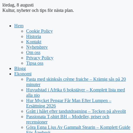
lördag, 8 augusti
Kultur, nyheter och tips för nästa plan.
Hem
Cookie Policy
Historia
Kontakt
Nyhetsbrev
Om oss
Privacy Policy
Tipsa oss
Blogg
Ekonomi
Pasta med skinksås crème fraiche – Krämig sås på 20
minuter
Huvudstad i Afrika 6 bokstäver – Komplett lista med
alla nio
Hur Mycket Pengar Får Man Efter Lumpen –
Ersättning 2026
Grått i hålet efter tandutdragning – Tecken på alveolit
Passionata T-shirt BH – Modeller, priser och
recensioner
Göra Egna Ljus Av Gammalt Stearin – Komplett Guide
För Återbruk