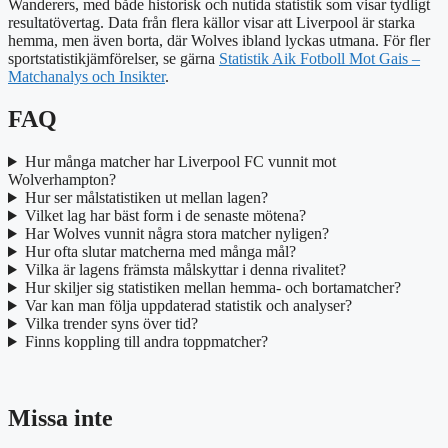
Wanderers, med både historisk och nutida statistik som visar tydligt
resultatövertag. Data från flera källor visar att Liverpool är starka
hemma, men även borta, där Wolves ibland lyckas utmana. För fler
sportstatistikjämförelser, se gärna
Statistik Aik Fotboll Mot Gais –
Matchanalys och Insikter
.
FAQ
Hur många matcher har Liverpool FC vunnit mot
Wolverhampton?
Hur ser målstatistiken ut mellan lagen?
Vilket lag har bäst form i de senaste mötena?
Har Wolves vunnit några stora matcher nyligen?
Hur ofta slutar matcherna med många mål?
Vilka är lagens främsta målskyttar i denna rivalitet?
Hur skiljer sig statistiken mellan hemma- och bortamatcher?
Var kan man följa uppdaterad statistik och analyser?
Vilka trender syns över tid?
Finns koppling till andra toppmatcher?
Missa inte