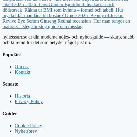
tabell 2025–2026
Lars-Gunnar Björklund: liv, karriär och
dödsorsak
Räkna ut BMI som kvinna – formel och tabell
Hur
mycket får man låna till bostad? Guide 2025
Beauty of Joseon
Revive Eye Serum Ginseng Retinal recension
Hur man rengör en
madrass – steg-för-steg guide och misstag
nyhetssurr.se är din moderna nöjes- och nyhetsguide — skarp, snabb
och kurerad för det som betyder något just nu.
Populärt
Om oss
Kontakt
Senaste
Historia
Privacy Policy
Guider
Cookie Policy
Nyhetsbrev