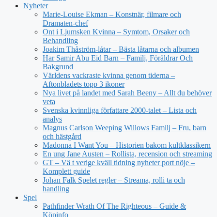
Nyheter
Marie-Louise Ekman – Konstnär, filmare och
Dramaten-chef
Ont i Ljumsken Kvinna – Symtom, Orsaker och
Behandling
Joakim Thåström-låtar – Bästa låtarna och albumen
Har Samir Abu Eid Barn – Familj, Föräldrar Och
Bakgrund
Världens vackraste kvinna genom tiderna –
Aftonbladets topp 3 ikoner
Nya livet på landet med Sarah Beeny – Allt du behöver
veta
Svenska kvinnliga författare 2000-talet – Lista och
analys
Magnus Carlson Weeping Willows Familj – Fru, barn
och hästgård
Madonna I Want You – Historien bakom kultklassikern
En ung Jane Austen – Rollista, recension och streaming
GT – Vä t verige kväll tidning nyheter port nöje –
Komplett guide
Johan Falk Spelet regler – Streama, rolli ta och
handling
Spel
Pathfinder Wrath Of The Righteous – Guide &
Köpinfo