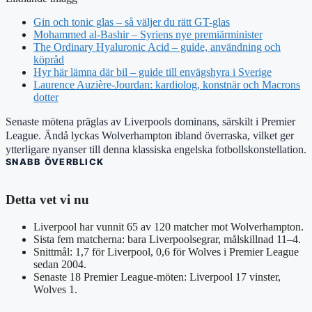
Gin och tonic glas – så väljer du rätt GT-glas
Mohammed al-Bashir – Syriens nye premiärminister
The Ordinary Hyaluronic Acid – guide, användning och
köpråd
Hyr här lämna där bil – guide till envägshyra i Sverige
Laurence Auzière-Jourdan: kardiolog, konstnär och Macrons
dotter
Senaste mötena präglas av Liverpools dominans, särskilt i Premier
League. Ändå lyckas Wolverhampton ibland överraska, vilket ger
ytterligare nyanser till denna klassiska engelska fotbollskonstellation.
SNABB ÖVERBLICK
Detta vet vi nu
Liverpool har vunnit 65 av 120 matcher mot Wolverhampton.
Sista fem matcherna: bara Liverpoolsegrar, målskillnad 11–4.
Snittmål: 1,7 för Liverpool, 0,6 för Wolves i Premier League
sedan 2004.
Senaste 18 Premier League-möten: Liverpool 17 vinster,
Wolves 1.