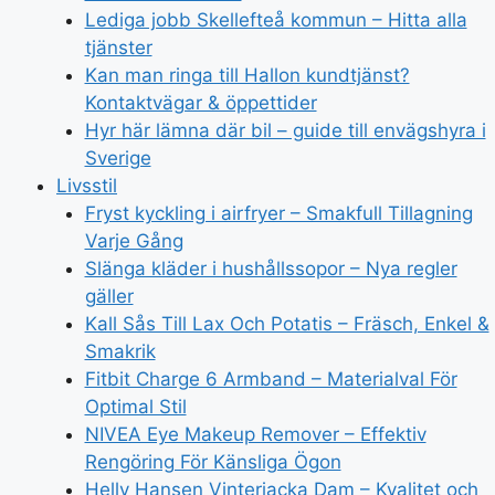
Lediga jobb Skellefteå kommun – Hitta alla
tjänster
Kan man ringa till Hallon kundtjänst?
Kontaktvägar & öppettider
Hyr här lämna där bil – guide till envägshyra i
Sverige
Livsstil
Fryst kyckling i airfryer – Smakfull Tillagning
Varje Gång
Slänga kläder i hushållssopor – Nya regler
gäller
Kall Sås Till Lax Och Potatis – Fräsch, Enkel &
Smakrik
Fitbit Charge 6 Armband – Materialval För
Optimal Stil
NIVEA Eye Makeup Remover – Effektiv
Rengöring För Känsliga Ögon
Helly Hansen Vinterjacka Dam – Kvalitet och