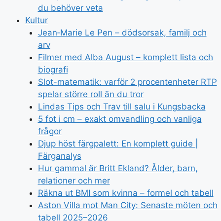
du behöver veta
Kultur
Jean‑Marie Le Pen – dödsorsak, familj och
arv
Filmer med Alba August – komplett lista och
biografi
Slot-matematik: varför 2 procentenheter RTP
spelar större roll än du tror
Lindas Tips och Trav till salu i Kungsbacka
5 fot i cm – exakt omvandling och vanliga
frågor
Djup höst färgpalett: En komplett guide |
Färganalys
Hur gammal är Britt Ekland? Ålder, barn,
relationer och mer
Räkna ut BMI som kvinna – formel och tabell
Aston Villa mot Man City: Senaste möten och
tabell 2025–2026