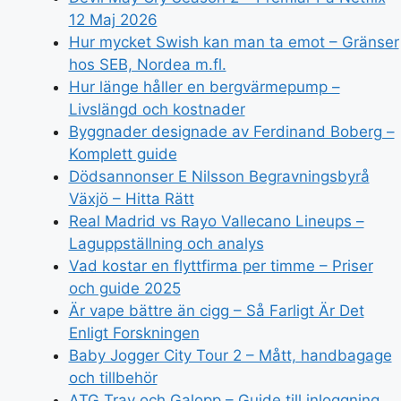
12 Maj 2026
Hur mycket Swish kan man ta emot – Gränser
hos SEB, Nordea m.fl.
Hur länge håller en bergvärmepump –
Livslängd och kostnader
Byggnader designade av Ferdinand Boberg –
Komplett guide
Dödsannonser E Nilsson Begravningsbyrå
Växjö – Hitta Rätt
Real Madrid vs Rayo Vallecano Lineups –
Laguppställning och analys
Vad kostar en flyttfirma per timme – Priser
och guide 2025
Är vape bättre än cigg – Så Farligt Är Det
Enligt Forskningen
Baby Jogger City Tour 2 – Mått, handbagage
och tillbehör
ATG Trav och Galopp – Guide till inloggning,