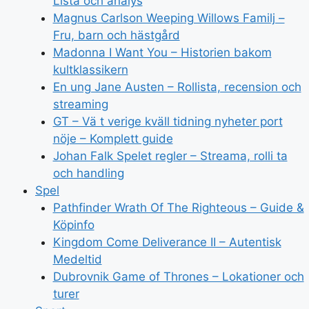
Lista och analys
Magnus Carlson Weeping Willows Familj –
Fru, barn och hästgård
Madonna I Want You – Historien bakom
kultklassikern
En ung Jane Austen – Rollista, recension och
streaming
GT – Vä t verige kväll tidning nyheter port
nöje – Komplett guide
Johan Falk Spelet regler – Streama, rolli ta
och handling
Spel
Pathfinder Wrath Of The Righteous – Guide &
Köpinfo
Kingdom Come Deliverance II – Autentisk
Medeltid
Dubrovnik Game of Thrones – Lokationer och
turer