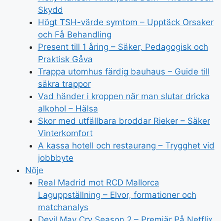
Skydd
Högt TSH-värde symtom – Upptäck Orsaker
och Få Behandling
Present till 1 åring – Säker, Pedagogisk och
Praktisk Gåva
Trappa utomhus färdig bauhaus – Guide till
säkra trappor
Vad händer i kroppen när man slutar dricka
alkohol – Hälsa
Skor med utfällbara broddar Rieker – Säker
Vinterkomfort
A kassa hotell och restaurang – Trygghet vid
jobbbyte
Nöje
Real Madrid mot RCD Mallorca
Laguppställning – Elvor, formationer och
matchanalys
Devil May Cry Season 2 – Premiär På Netflix