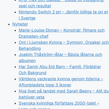
spel och resultat
Nintendo Switch 2 pri – Jämför billiga te pri et
i Sverige
Nyheter
Marie-Louise Ekman – Konstnär, filmare och
Dramaten-chef
Ont i Ljumsken Kvinna – Symtom, Orsaker och
Behandling
Joakim Thåström-låtar – Bästa låtarna och
albumen
Har Samir Abu Eid Barn – Familj, Föräldrar
Och Bakgrund
Världens vackraste kvinna genom tiderna –
Aftonbladets topp 3 ikoner
Nya livet på landet med Sarah Beeny – Allt du
behöver veta
Svenska kvinnliga författare 2000-talet –