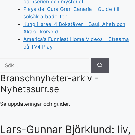
barnserien och mysteriet
Playa del Cura Gran Canaria – Guide till
solsäkra badorten
Kung i Israel 4 Bokstäver – Saul, Ahab och
Akab i korsord
America’s Funniest Home Videos – Streama
på TV4 Play
Sök
efter:
Branschnyheter-arkiv -
Nyhetssurr.se
Se uppdateringar och guider.
Lars-Gunnar Björklund: liv,