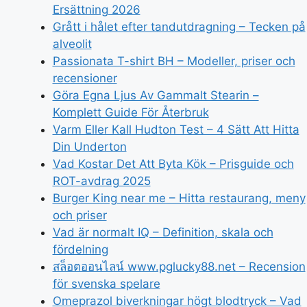
Ersättning 2026
Grått i hålet efter tandutdragning – Tecken på
alveolit
Passionata T-shirt BH – Modeller, priser och
recensioner
Göra Egna Ljus Av Gammalt Stearin –
Komplett Guide För Återbruk
Varm Eller Kall Hudton Test – 4 Sätt Att Hitta
Din Underton
Vad Kostar Det Att Byta Kök – Prisguide och
ROT-avdrag 2025
Burger King near me – Hitta restaurang, meny
och priser
Vad är normalt IQ – Definition, skala och
fördelning
สล็อตออนไลน์ www.pglucky88.net – Recension
för svenska spelare
Omeprazol biverkningar högt blodtryck – Vad