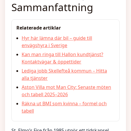
Sammanfattning
Relaterade artiklar
Hyr här lämna där bil – guide till
envägshyra i Sverige
Kan man ringa till Hallon kundtjänst?
Kontaktvägar & öppettider
Lediga jobb Skellefteå kommun – Hitta
alla tjänster
Aston Villa mot Man City: Senaste möten
och tabell 2025–2026
Räkna ut BMI som kvinna – formel och
tabell
St. Elmo’s Fire från 1985 utgör ett tidskapsel