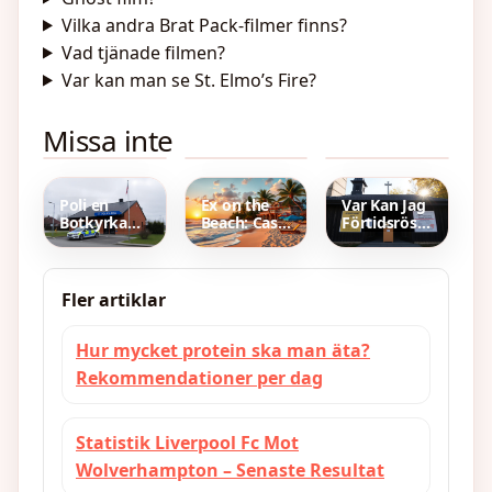
Vilka andra Brat Pack-filmer finns?
Vad tjänade filmen?
Var kan man se St. Elmo’s Fire?
Laurence
12 Pounds i
5.6 Feet i
Missa inte
Auzière-
Kg – Exakt
Cm – Exakt
Jourdan:
Omvandling
Omvandling
kardiolog,
med Formel
till 170,69
konstnär
och Tabell
cm
och
Poli en
Ex on the
Var Kan Jag
Macrons
Botkyrka
Beach: Cast,
Förtidsrösta
dotter
ena te nytt
streaming
i Kyrkovalet
– händel er
och senaste
– Tider och
och kontakt
nytt 2026
Platser 2025
Fler artiklar
Hur mycket protein ska man äta?
Rekommendationer per dag
Statistik Liverpool Fc Mot
Wolverhampton – Senaste Resultat