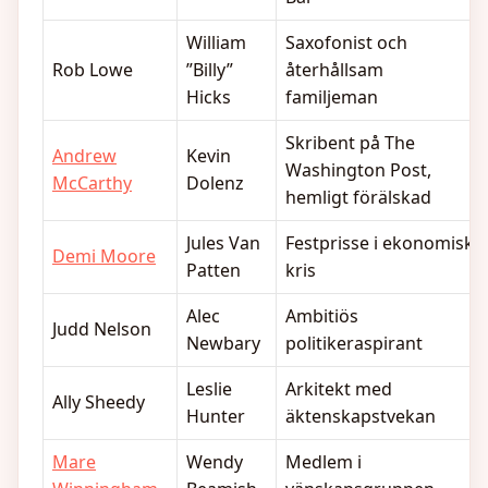
William
Saxofonist och
Rob Lowe
”Billy”
återhållsam
Hicks
familjeman
Skribent på The
Andrew
Kevin
Washington Post,
McCarthy
Dolenz
hemligt förälskad
Jules Van
Festprisse i ekonomisk
Demi Moore
Patten
kris
Alec
Ambitiös
Judd Nelson
Newbary
politikeraspirant
Leslie
Arkitekt med
Ally Sheedy
Hunter
äktenskapstvekan
Mare
Wendy
Medlem i