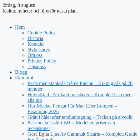
lördag, 8 augusti
Kultur, nyheter och tips för nästa plan.
Hem
Cookie Policy
Historia
Kontakt
Nyhetsbrev
Om oss
Privacy Policy
Tipsa oss
Blogg
Ekonomi
Pasta med skinksås crème fraiche – Krämig sås på 20
minuter
Huvudstad i Afrika 6 bokstäver – Komplett lista med
alla nio
Hur Mycket Pengar Får Man Efter Lumpen –
Ersättning 2026
Grått i hålet efter tandutdragning – Tecken på alveolit
Passionata T-shirt BH – Modeller, priser och
recensioner
Göra Egna Ljus Av Gammalt Stearin – Komplett Guide
För Återbruk