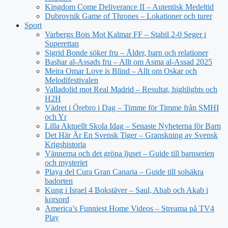
Kingdom Come Deliverance II – Autentisk Medeltid
Dubrovnik Game of Thrones – Lokationer och turer
Sport
Varbergs Bois Mot Kalmar FF – Stabil 2-0 Seger i
Superettan
Sigrid Bonde söker fru – Ålder, barn och relationer
Bashar al-Assads fru – Allt om Asma al-Assad 2025
Meira Omar Love is Blind – Allt om Oskar och
Melodifestivalen
Valladolid mot Real Madrid – Resultat, highlights och
H2H
Vädret i Örebro i Dag – Timme för Timme från SMHI
och Yr
Lilla Aktuellt Skola Idag – Senaste Nyheterna för Barn
Det Här Är En Svensk Tiger – Granskning av Svensk
Krigshistoria
Vännerna och det gröna ljuset – Guide till barnserien
och mysteriet
Playa del Cura Gran Canaria – Guide till solsäkra
badorten
Kung i Israel 4 Bokstäver – Saul, Ahab och Akab i
korsord
America’s Funniest Home Videos – Streama på TV4
Play