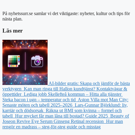
På nyhetssurr.se samlar vi det viktigaste: nyheter, kultur och tips för
nästa plan.
Läs mer
AI-bilder gratis: Skapa och jämför de bästa
verktygen
Kan man ringa till Hallon kundtjänst? Kontaktvägar &
öppettider
Lediga jobb Skellefteå kommun – Hitta alla tjänster
Steka bacon i ugn – temperatur och tid
Aston Villa mot Man City:
Senaste möten och tabell 2025–2026
Lars-Gunnar Björklund: liv,
karriär och dödsorsak
Räkna ut BMI som kvinna – formel och
tabell
Hur mycket får man låna till bostad? Guide 2025
Beauty of
Joseon Revive Eye Serum Ginseng Retinal recension
Hur man
rengör en madrass – steg-för-steg guide och misstag