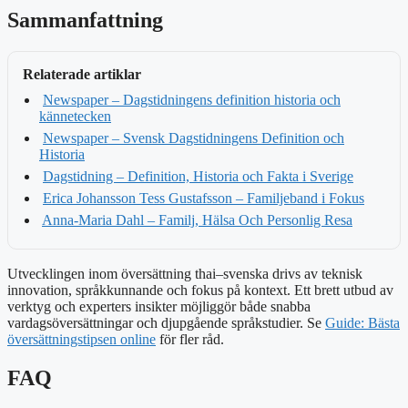
Sammanfattning
Relaterade artiklar
Newspaper – Dagstidningens definition historia och
kännetecken
Newspaper – Svensk Dagstidningens Definition och
Historia
Dagstidning – Definition, Historia och Fakta i Sverige
Erica Johansson Tess Gustafsson – Familjeband i Fokus
Anna-Maria Dahl – Familj, Hälsa Och Personlig Resa
Utvecklingen inom översättning thai–svenska drivs av teknisk
innovation, språkkunnande och fokus på kontext. Ett brett utbud av
verktyg och experters insikter möjliggör både snabba
vardagsöversättningar och djupgående språkstudier. Se
Guide: Bästa
översättningstipsen online
för fler råd.
FAQ