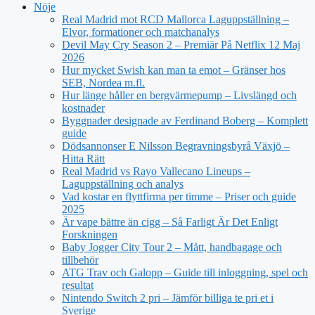
Nöje
Real Madrid mot RCD Mallorca Laguppställning –
Elvor, formationer och matchanalys
Devil May Cry Season 2 – Premiär På Netflix 12 Maj
2026
Hur mycket Swish kan man ta emot – Gränser hos
SEB, Nordea m.fl.
Hur länge håller en bergvärmepump – Livslängd och
kostnader
Byggnader designade av Ferdinand Boberg – Komplett
guide
Dödsannonser E Nilsson Begravningsbyrå Växjö –
Hitta Rätt
Real Madrid vs Rayo Vallecano Lineups –
Laguppställning och analys
Vad kostar en flyttfirma per timme – Priser och guide
2025
Är vape bättre än cigg – Så Farligt Är Det Enligt
Forskningen
Baby Jogger City Tour 2 – Mått, handbagage och
tillbehör
ATG Trav och Galopp – Guide till inloggning, spel och
resultat
Nintendo Switch 2 pri – Jämför billiga te pri et i
Sverige