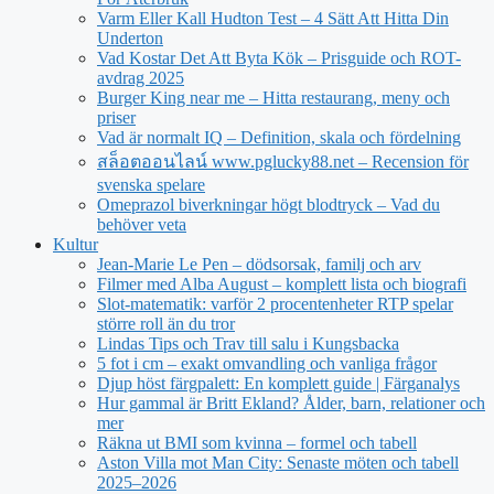
Varm Eller Kall Hudton Test – 4 Sätt Att Hitta Din
Underton
Vad Kostar Det Att Byta Kök – Prisguide och ROT-
avdrag 2025
Burger King near me – Hitta restaurang, meny och
priser
Vad är normalt IQ – Definition, skala och fördelning
สล็อตออนไลน์ www.pglucky88.net – Recension för
svenska spelare
Omeprazol biverkningar högt blodtryck – Vad du
behöver veta
Kultur
Jean‑Marie Le Pen – dödsorsak, familj och arv
Filmer med Alba August – komplett lista och biografi
Slot-matematik: varför 2 procentenheter RTP spelar
större roll än du tror
Lindas Tips och Trav till salu i Kungsbacka
5 fot i cm – exakt omvandling och vanliga frågor
Djup höst färgpalett: En komplett guide | Färganalys
Hur gammal är Britt Ekland? Ålder, barn, relationer och
mer
Räkna ut BMI som kvinna – formel och tabell
Aston Villa mot Man City: Senaste möten och tabell
2025–2026