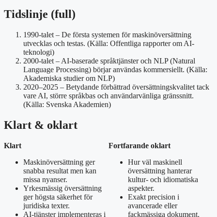
Tidslinje (full)
1990-talet
– De första systemen för maskinöversättning
utvecklas och testas. (Källa: Offentliga rapporter om AI-
teknologi)
2000-talet
– AI-baserade språktjänster och NLP (Natural
Language Processing) börjar användas kommersiellt. (Källa:
Akademiska studier om NLP)
2020–2025
– Betydande förbättrad översättningskvalitet tack
vare AI, större språkbas och användarvänliga gränssnitt.
(Källa: Svenska Akademien)
Klart & oklart
Klart
Fortfarande oklart
Maskinöversättning ger
Hur väl maskinell
snabba resultat men kan
översättning hanterar
missa nyanser.
kultur- och idiomatiska
Yrkesmässig översättning
aspekter.
ger högsta säkerhet för
Exakt precision i
juridiska texter.
avancerade eller
AI-tjänster implementeras i
fackmässiga dokument.